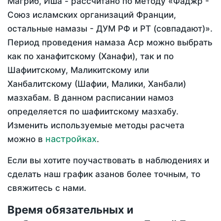
Магриб, Иша - рассчитано по методу «Фаджр -
Союз исламских организаций Франции,
остальные намазы - ДУМ РФ и РТ (совпадают)».
Период проведения намаза Аср можно выбрать
как по ханафитскому (Ханафи), так и по
Шафиитскому, Маликитскому или
Ханбалитскому (Шафии, Малики, Ханбали)
мазхабам. В данном расписании намоз
определяется по шафиитскому мазхабу.
Изменить используемые методы расчета
настройках
можно в
.
Если вы хотите поучаствовать в наблюдениях и
сделать наш график азанов более точным, то
свяжитесь с нами.
Время обязательных и