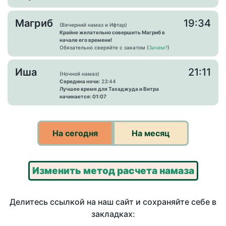
Магриб
19:34
(Вечерний намаз и Ифтар)
Крайне желательно совершить Магриб в
начале его времени!
Обязательно сверяйте с закатом (
Зачем?
)
Иша
21:11
(Ночной намаз)
Середина ночи:
23:44
Лучшее время для Тахаджуда и Витра
начинается: 01:07
На сегодня
На месяц
Изменить метод расчета намаза
Делитесь ссылкой на наш сайт и сохраняйте себе в
закладках: