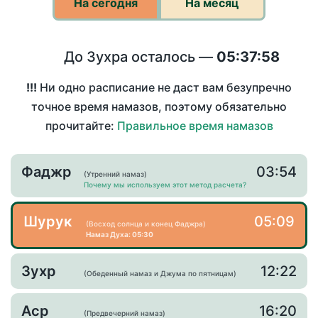
На сегодня
На месяц
До Зухра осталось —
05:37:58
!!!
Ни одно расписание не даст вам безупречно
точное время намазов, поэтому обязательно
прочитайте:
Правильное время намазов
Фаджр
03:54
(Утренний намаз)
Почему мы используем этот метод расчета?
Шурук
05:09
(Восход солнца и конец Фаджра)
Намаз Духа: 05:30
Зухр
12:22
(Обеденный намаз и Джума по пятницам)
Аср
16:20
(Предвечерний намаз)