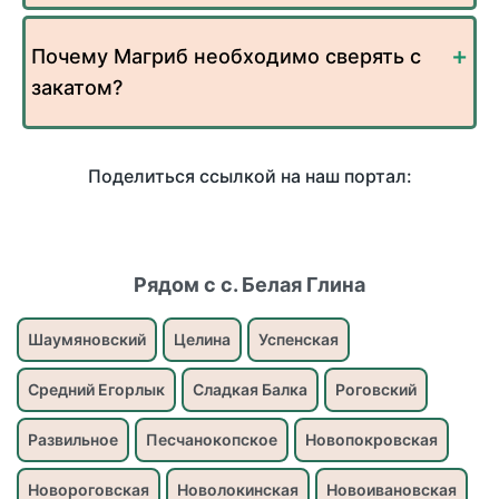
Почему Магриб необходимо сверять с
закатом?
Поделиться ссылкой на наш портал:
Рядом с с. Белая Глина
Шаумяновский
Целина
Успенская
Средний Егорлык
Сладкая Балка
Роговский
Развильное
Песчанокопское
Новопокровская
Новороговская
Новолокинская
Новоивановская