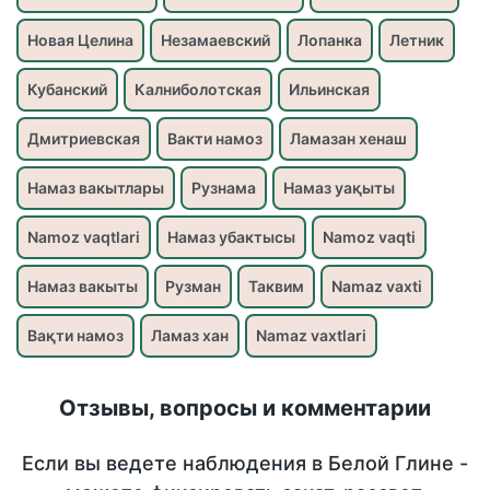
Новая Целина
Незамаевский
Лопанка
Летник
Кубанский
Калниболотская
Ильинская
Дмитриевская
Вакти намоз
Ламазан хенаш
Намаз вакытлары
Рузнама
Намаз уақыты
Namoz vaqtlari
Намаз убактысы
Namoz vaqti
Намаз вакыты
Рузман
Таквим
Namaz vaxti
Вақти намоз
Ламаз хан
Namaz vaxtlari
Отзывы, вопросы и комментарии
Если вы ведете наблюдения в Белой Глине -