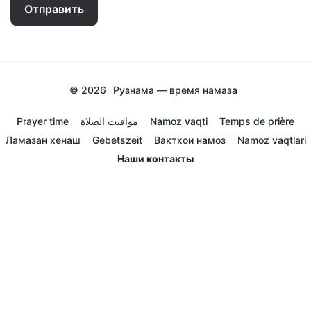
Отправить
© 2026
Рузнама — время намаза
Prayer time
مواقيت الصلاة
Namoz vaqti
Temps de prière
Ламазан хенаш
Gebetszeit
Вактхои намоз
Namoz vaqtlari
Наши контакты