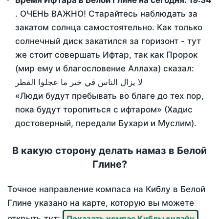
Время Ифтара в Белой Глине на сегодня:
19:34
. ОЧЕНЬ ВАЖНО! Старайтесь наблюдать за
закатом солнца самостоятельно. Как только
солнечный диск закатился за горизонт - тут
же стоит совершать Ифтар, так как Пророк
(мир ему и благословение Аллаха) сказал:
لا يزال الناس في خير ما عجلوا الفطر
«Люди будут пребывать во благе до тех пор,
пока будут торопиться с ифтаром» (Хадис
достоверный, передали Бухари и Муслим).
В какую сторону делать намаз в Белой
Глине?
Точное направление компаса на Киблу в Белой
Глине указано на карте, которую вы можете
открыть тут:
Показать компас Киблы онлайн