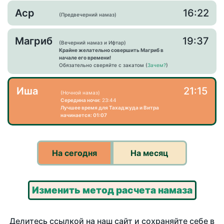
Аср
16:22
(Предвечерний намаз)
Магриб
19:37
(Вечерний намаз и Ифтар)
Крайне желательно совершить Магриб в
начале его времени!
Обязательно сверяйте с закатом (
Зачем?
)
Иша
21:15
(Ночной намаз)
Середина ночи:
23:44
Лучшее время для Тахаджуда и Витра
начинается: 01:07
На сегодня
На месяц
Изменить метод расчета намаза
Делитесь ссылкой на наш сайт и сохраняйте себе в