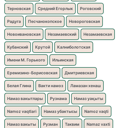
Терновская
Средний Егорлык
Роговский
Радуга
Песчанокопское
Новороговская
Новоивановская
Незамаевский
Незамаевская
Кубанский
Крутой
Калниболотская
Имени М. Горького
Ильинская
Еремизино-Борисовская
Дмитриевская
Белая Глина
Вакти намоз
Ламазан хенаш
Намаз вакытлары
Рузнама
Намаз уақыты
Namoz vaqtlari
Намаз убактысы
Namoz vaqti
Намаз вакыты
Рузман
Таквим
Namaz vaxti