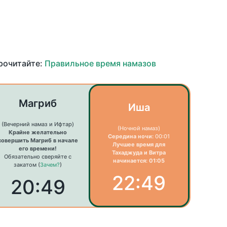
прочитайте:
Правильное время намазов
Магриб
Иша
(Вечерний намаз и Ифтар)
(Ночной намаз)
Крайне желательно
Середина ночи:
00:01
совершить Магриб в начале
Лучшее время для
его времени!
Тахаджуда и Витра
Обязательно сверяйте с
начинается: 01:05
закатом (
Зачем?
)
22:49
20:49