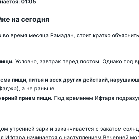
нается: 01:05
йке на сегодня
о во время месяца Рамадан, стоит кратко объясни
ем пищи.
Условно, завтрак перед постом. Однако под 
ержание от приема пищи, питья и всех других действий, наруша
аджр), а не раньше.
 - это вечерний прием пищи.
Под временем Ифтара подразум
ом утренней зари и заканчивается с закатом солнц
я Ифтара начинается с наступлением Вечерней мол