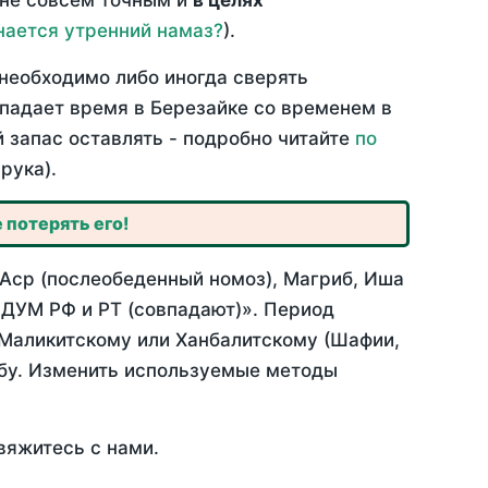
 не совсем точным и
в целях
нается утренний намаз?
).
необходимо либо иногда сверять
впадает время в Березайке со временем в
й запас оставлять - подробно читайте
по
рука).
 потерять его!
 Аср (послеобеденный номоз), Магриб, Иша
 ДУМ РФ и РТ (совпадают)». Период
 Маликитскому или Ханбалитскому (Шафии,
абу. Изменить используемые методы
вяжитесь с нами.