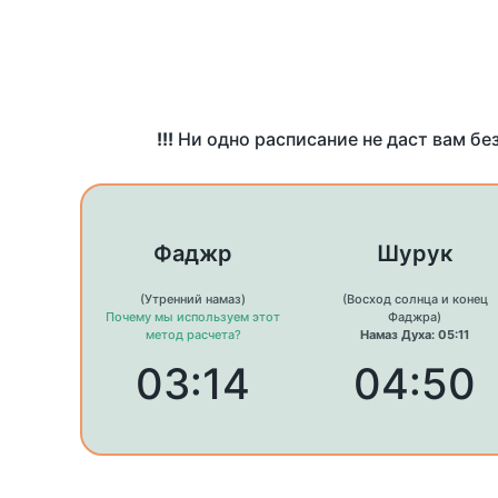
!!!
Ни одно расписание не даст вам бе
Фаджр
Шурук
(Утренний намаз)
(Восход солнца и конец
Почему мы используем этот
Фаджра)
метод расчета?
Намаз Духа: 05:11
03:14
04:50