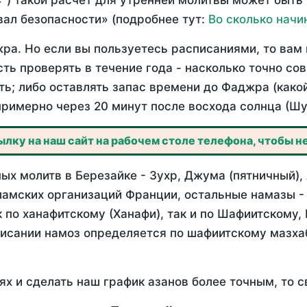
°) такой расчет для утренней молитвы может быть
ал безопасности» (подробнее тут:
Во сколько начи
ра. Но если вы пользуетесь расписаниями, то вам 
сть проверять в течение года - насколько точно со
ть; либо оставлять запас времени до Фаджра (како
примерно через 20 минут после восхода солнца (Шу
лку на наш сайт на рабочем столе телефона, чтобы не
ых молитв в Березайке - Зухр, Джума (пятничный),
ламских организаций Франции, остальные намазы -
 по ханафитскому (Ханафи), так и по Шафиитскому,
писании намоз определяется по шафиитскому мазх
ях и сделать наш график азанов более точным, то с