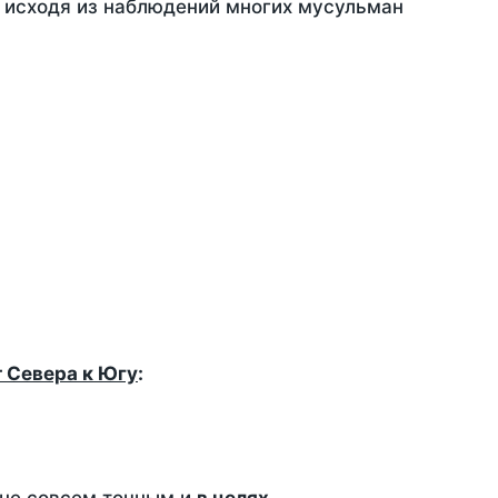
, исходя из наблюдений многих мусульман
т Севера к Югу
: