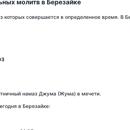
ьных молитв в Березайке
из которых совершается в определенное время. В Б
03
ятничный намаз Джума (Жума) в мечети.
егодня в Березайке: