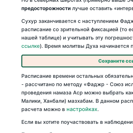
Но в северных широтах (примерно выше 54
предосторожности
лучше оставить «интерв
Сухур заканчивается с наступлением Фадж
расписание со зрительной фиксацией (то е
нашей таблице) и учитывать эту погрешнос
ссылке
). Время молитвы Духа начинается 
Сохраните ссы
Расписание времени остальных обязательн
- рассчитано по методу «Фаджр - Союз ис
проведения намаза Аср можно выбрать как
Малики, Ханбали) мазхабам. В данном рас
настройках
расчета можно в
.
Если вы хотите поучаствовать в наблюдени