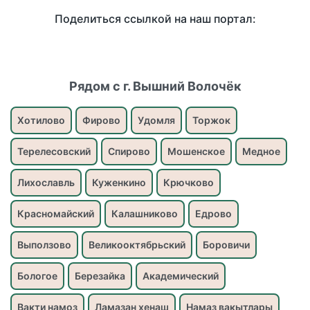
Поделиться ссылкой на наш портал:
Рядом с г. Вышний Волочёк
Хотилово
Фирово
Удомля
Торжок
Терелесовский
Спирово
Мошенское
Медное
Лихославль
Куженкино
Крючково
Красномайский
Калашниково
Едрово
Выползово
Великооктябрьский
Боровичи
Бологое
Березайка
Академический
Вакти намоз
Ламазан хенаш
Намаз вакытлары