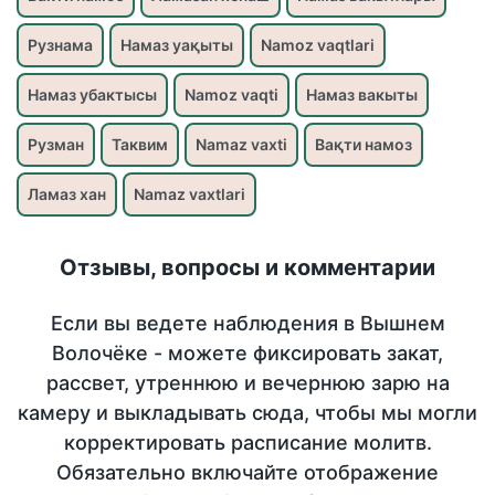
Рузнама
Намаз уақыты
Namoz vaqtlari
Намаз убактысы
Namoz vaqti
Намаз вакыты
Рузман
Таквим
Namaz vaxti
Вақти намоз
Ламаз хан
Namaz vaxtlari
Отзывы, вопросы и комментарии
Если вы ведете наблюдения в Вышнем
Волочёке - можете фиксировать закат,
рассвет, утреннюю и вечернюю зарю на
камеру и выкладывать сюда, чтобы мы могли
корректировать расписание молитв.
Обязательно включайте отображение