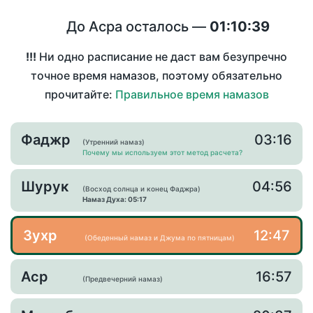
До Асра осталось —
01:10:39
!!!
Ни одно расписание не даст вам безупречно
точное время намазов, поэтому обязательно
прочитайте:
Правильное время намазов
Фаджр
03:16
(Утренний намаз)
Почему мы используем этот метод расчета?
Шурук
04:56
(Восход солнца и конец Фаджра)
Намаз Духа: 05:17
Зухр
12:47
(Обеденный намаз и Джума по пятницам)
Аср
16:57
(Предвечерний намаз)