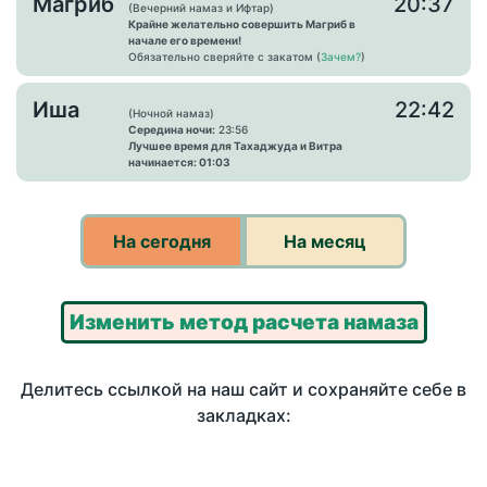
Магриб
20:37
(Вечерний намаз и Ифтар)
Крайне желательно совершить Магриб в
начале его времени!
Обязательно сверяйте с закатом (
Зачем?
)
Иша
22:42
(Ночной намаз)
Середина ночи:
23:56
Лучшее время для Тахаджуда и Витра
начинается: 01:03
На сегодня
На месяц
Изменить метод расчета намаза
Делитесь ссылкой на наш сайт и сохраняйте себе в
закладках: