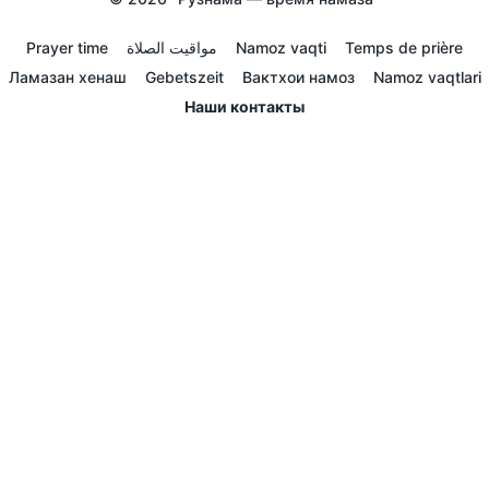
Prayer time
مواقيت الصلاة
Namoz vaqti
Temps de prière
Ламазан хенаш
Gebetszeit
Вактхои намоз
Namoz vaqtlari
Наши контакты