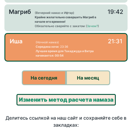
Магриб
19:42
(Вечерний намаз и Ифтар)
Крайне желательно совершить Магриб в
начале его времени!
Обязательно сверяйте с закатом (
Зачем?
)
Иша
21:31
(Ночной намаз)
Середина ночи:
23:36
Лучшее время для Тахаджуда и Витра
начинается: 00:54
На сегодня
На месяц
Изменить метод расчета намаза
Делитесь ссылкой на наш сайт и сохраняйте себе в
закладках: