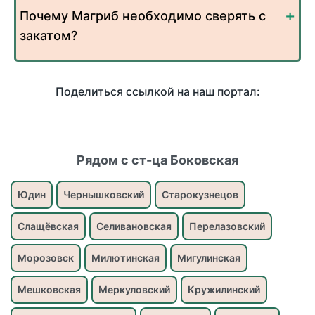
Почему Магриб необходимо сверять с
закатом?
Поделиться ссылкой на наш портал:
Рядом с ст-ца Боковская
Юдин
Чернышковский
Старокузнецов
Слащёвская
Селивановская
Перелазовский
Морозовск
Милютинская
Мигулинская
Мешковская
Меркуловский
Кружилинский