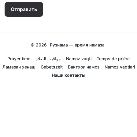
Отправить
© 2026
Рузнама — время намаза
Prayer time
مواقيت الصلاة
Namoz vaqti
Temps de prière
Ламазан хенаш
Gebetszeit
Вактхои намоз
Namoz vaqtlari
Наши контакты