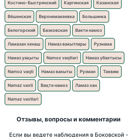
Костино-Быстрянский
Каргинская
Казанская
Вёшенская
Верхнемакеевка
Большинка
Белогорский
Базковская
Вакти намоз
Ламазан хенаш
Намаз вакытлары
Рузнама
Намаз уақыты
Namoz vaqtlari
Намаз убактысы
Namoz vaqti
Намаз вакыты
Рузман
Таквим
Namaz vaxti
Вақти намоз
Ламаз хан
Namaz vaxtlari
Отзывы, вопросы и комментарии
Если вы ведете наблюдения в Боковской -