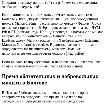
Сохраните ссылку на наш сайт на рабочем столе телефона,
чтобы не потерять его!
Расписание времени остальных обязательных молитв в
Болгове - Зухр, Джума (пятничный), Аср (послеобеденный
номоз), Магриб, Иша - рассчитано по методу «Фаджр - Союз
исламских организаций Франции, остальные намазы - ДУМ
РФ и РТ (совпадают)». Период проведения намаза Аср можно
выбрать как по ханафитскому (Ханафи), так и по
Шафиитскому, Маликитскому или Ханбалитскому (Шафии,
Малики, Ханбали) мазхабам. В данном расписании намоз
определяется по шафиитскому мазхабу. Изменить
используемые методы расчета можно в
.
настройках
Если вы хотите поучаствовать в наблюдениях и сделать наш
график азанов более точным, то свяжитесь с нами.
Время обязательных и добровольных
молитв в Болгове
В Исламе 5 обязательных молитв, каждая из которых
совершается в определенное время. В Болгове на
сегодняшний день расписание намазов следующее: