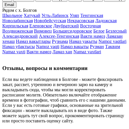
Email
Рядом с х. Болгов
Школьное
Хатукай
Усть-Лабинск
Уляп
Тенгинская
Новолабинская
Новобейсугская
Некрасовская
Ладожская
Кирпильская
Еленовское
Двубратский
Восточная
Воздвиженская
Вимовец
Большесидоровское
Белое
Безлесный
Александровский
Алексее-Тенгинская
Вакти намоз
Ламазан
хенаш
Намаз вакытлары
Рузнама
Намаз уақыты
Namoz vaqtlari
Намаз убактысы
Namoz vaqti
Намаз вакыты
Рузман
Таквим
Namaz vaxti
Вақти намоз
Ламаз хан
Namaz vaxtlari
Отзывы, вопросы и комментарии
Если вы ведете наблюдения в Болгове - можете фиксировать
закат, рассвет, утреннюю и вечернюю зарю на камеру и
выкладывать сюда, чтобы мы могли корректировать
расписание молитв. Обязательно включайте отображение
времени в фотографии, чтоб сравнить его с нашими данными.
Если у вас есть готовые графики, основанные на зрительной
фиксации - можете выкладывать их в виде фото. Также
можете задать тут свой вопрос, прокомментировать страницу
или просто поставить оценку сайту.