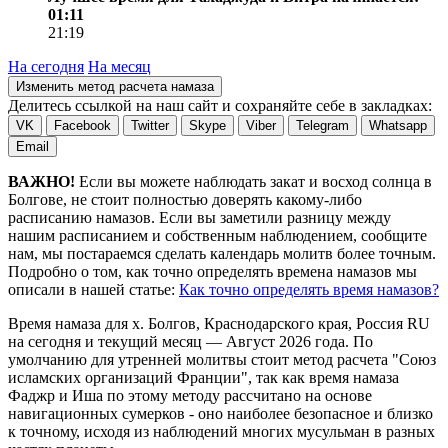
01:11
21:19
На сегодня
На месяц
Изменить метод расчета намаза
Делитесь ссылкой на наш сайт и сохраняйте себе в закладках:
VK
Facebook
Twitter
Skype
Viber
Telegram
Whatsapp
Email
ВАЖНО!
Если вы можете наблюдать закат и восход солнца в
Болгове, не стоит полностью доверять какому-либо
расписанию намазов. Если вы заметили разницу между
нашим расписанием и собственным наблюдением, сообщите
нам, мы постараемся сделать календарь молитв более точным.
Подробно о том, как точно определять времена намазов мы
описали в нашей статье:
Как точно определять время намазов?
Время намаза для х. Болгов, Краснодарского края, Россия
RU
на
сегодня
и текущий месяц —
Август 2026 года
. По
умолчанию для утренней молитвы стоит метод расчета "Союз
исламских организаций Франции", так как время намаза
Фаджр и Иша по этому методу рассчитано на основе
навигационных сумерков - оно наиболее безопасное и близко
к точному, исходя из наблюдений многих мусульман в разных