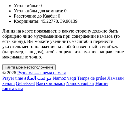
Угол киблы:
0
Угол киблы для компаса:
0
Расстояние до Каабы:
0
Координаты:
45.22778
,
39.90139
Линия на карте показывает, в какую сторону должно быть
обращено лицо мусульманина при совершении намазов (то
есть киблу). Вы можете увеличить масштаб и перенести
указатель местоположения на любой известный вам объект
(например, ваш дом), чтобы определить нужное направление
максимально точно.
Найти моё местоположение
© 2026
Рузнама — время намаза
Prayer time
مواقيت الصلاة
Namoz vaqti
Temps de prière
Ламазан
хенаш
Gebetszeit
Вактхои намоз
Namoz vaqtlari
Наши
контакты