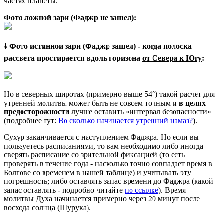
частях планеты.
Фото ложной зари (Фаджр не зашел):
🠗 Фото истинной зари (Фаджр зашел) - когда полоска
рассвета простирается вдоль горизона
от Севера к Югу
:
Но в северных широтах (примерно выше 54°) такой расчет для
утренней молитвы может быть не совсем точным и
в целях
предосторожности
лучше оставить «интервал безопасности»
(подробнее тут:
Во сколько начинается утренний намаз?
).
Сухур заканчивается с наступлением Фаджра. Но если вы
пользуетесь расписаниями, то вам необходимо либо иногда
сверять расписание со зрительной фиксацией (то есть
проверять в течение года - насколько точно совпадает время в
Болгове со временем в нашей таблице) и учитывать эту
погрешность; либо оставлять запас времени до Фаджра (какой
запас оставлять - подробно читайте
по ссылке
). Время
молитвы Духа начинается примерно через 20 минут после
восхода солнца (Шурука).