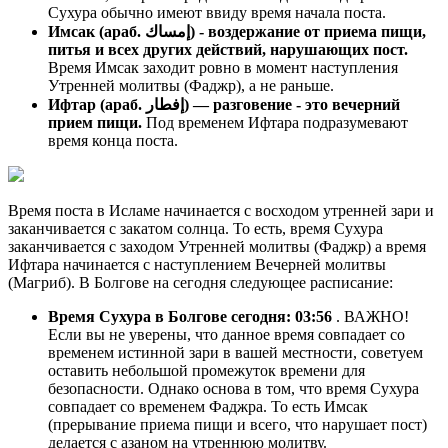
Сухура обычно имеют ввиду время начала поста.
Имсак (араб. إمساك) - воздержание от приема пищи,
питья и всех других действий, нарушающих пост.
Время Имсак заходит ровно в момент наступления
Утренней молитвы (Фаджр), а не раньше.
Ифтар (араб. إفطار) — разговение - это вечерний
прием пищи.
Под временем Ифтара подразумевают
время конца поста.
Время поста в Исламе начинается с восходом утренней зари и
заканчивается с закатом солнца. То есть, время Сухура
заканчивается с заходом Утренней молитвы (Фаджр) а время
Ифтара начинается с наступлением Вечерней молитвы
(Магриб). В Болгове на сегодня следующее расписание:
Время Сухура в Болгове сегодня:
03:56
. ВАЖНО!
Если вы не уверены, что данное время совпадает со
временем истинной зари в вашей местности, советуем
оставить небольшой промежуток времени для
безопасности. Однако основа в том, что время Сухура
совпадает со временем Фаджра. То есть Имсак
(прерывание приема пищи и всего, что нарушает пост)
делается с азаном на утреннюю молитву.