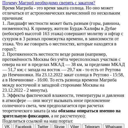
Почему Магриб необходимо сверять с закатом?
Время Магриба - это время заката солнца. Но оно может
отличаться от астрономических вычислений по нескольким
причинам:
1. Ландшафт местности может быть разным (горы, равнина,
низменность). К примеру, жители Бурдж-Халифы в Дубае
(небоскреб высотой 163 этажа) совершают молитву и ифтар с
сухуром в 3 разных промежутка времени, в зависимости от
этажа. Что же говорить о местностях, которые находятся в
горах?;
2. Протяженность местности везде разная (например,
протяжённость Москвы без учёта чересполосных участков с
севера на юг в пределах МКАД — 38 км, за пределами МКАД
— 51,7 км; с запада на восток — 29,7 км - то есть от Реутова
до Немчиновки. На 23.12.2022 закат солнца в Реутово - 15:58,
а в Немчиновке - 16:00. То есть разница времени Магриба
между восточной и западной сторонами Москвы на
23.12.2022 - 2 минуты).
3. Эффекты фактической влажности, температуры и давления
в атмосфере — они могут вызывать иное преломление
солнечного света, чем предполагается при расчетах
теоретического заката (а мы
обязаны опираться именно на
зрительную фиксацию
, а не рассчетную);
Поделиться ссылкой на наш портал:
VK
Facebook
Twitter
Skype
Viber
Telegram
Whatsapp