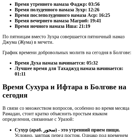
Время утреннего намаза Фаджр:
03:56
Время полуденного намаза Зухр:
12:26
Время послеполуденного намаза Аср:
16:25
Время вечернего намаза Магриб:
19:41
Время ночного намаза Иша:
21:19
По пятницам вместо Зухра совершается пятничный намаз
Джума (Жума) в мечети.
График времени добровольных молитв на сегодня в Болгове:
Время Духа намаза начинается: 05:32
Лучшее время для Тахаджуд намаза начинается:
01:11
Время Сухура и Ифтара в Болгове на
сегодня
В связи со множеством вопросов, особенно во время месяца
Рамадан, стоит кратко объяснить простым языком
определения, связанные с Уразой:
Сухур (араб. سحور) - это утренний прием пищи.
Условно, завтрак перед постом. Однако под временем