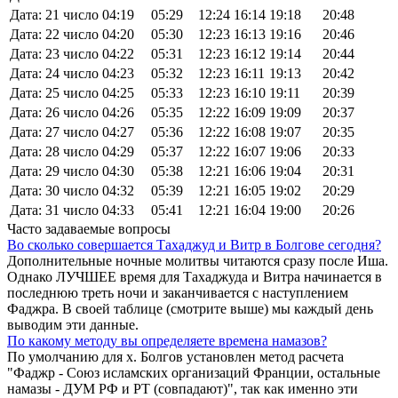
Дата: 21 число
04:19
05:29
12:24
16:14
19:18
20:48
Дата: 22 число
04:20
05:30
12:23
16:13
19:16
20:46
Дата: 23 число
04:22
05:31
12:23
16:12
19:14
20:44
Дата: 24 число
04:23
05:32
12:23
16:11
19:13
20:42
Дата: 25 число
04:25
05:33
12:23
16:10
19:11
20:39
Дата: 26 число
04:26
05:35
12:22
16:09
19:09
20:37
Дата: 27 число
04:27
05:36
12:22
16:08
19:07
20:35
Дата: 28 число
04:29
05:37
12:22
16:07
19:06
20:33
Дата: 29 число
04:30
05:38
12:21
16:06
19:04
20:31
Дата: 30 число
04:32
05:39
12:21
16:05
19:02
20:29
Дата: 31 число
04:33
05:41
12:21
16:04
19:00
20:26
Часто задаваемые вопросы
Во сколько совершается Тахаджуд и Витр в Болгове сегодня?
Дополнительные ночные молитвы читаются сразу после Иша.
Однако ЛУЧШЕЕ время для Тахаджуда и Витра начинается в
последнюю треть ночи и заканчивается с наступлением
Фаджра. В своей таблице (смотрите выше) мы каждый день
выводим эти данные.
По какому методу вы определяете времена намазов?
По умолчанию для х. Болгов установлен метод расчета
"Фаджр - Союз исламских организаций Франции, остальные
намазы - ДУМ РФ и РТ (совпадают)", так как именно эти