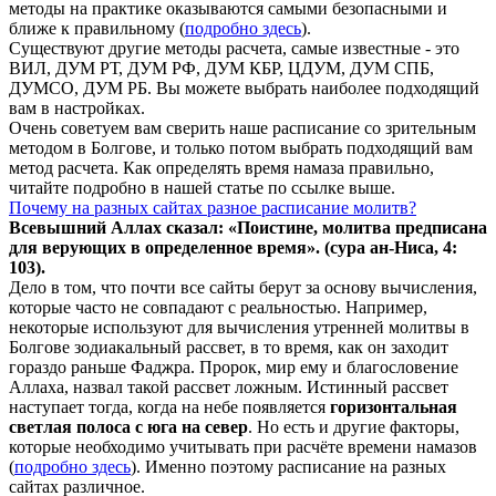
методы на практике оказываются самыми безопасными и
ближе к правильному (
подробно здесь
).
Существуют другие методы расчета, самые известные - это
ВИЛ, ДУМ РТ, ДУМ РФ, ДУМ КБР, ЦДУМ, ДУМ СПБ,
ДУМСО, ДУМ РБ. Вы можете выбрать наиболее подходящий
вам в настройках.
Очень советуем вам сверить наше расписание со зрительным
методом в Болгове, и только потом выбрать подходящий вам
метод расчета. Как определять время намаза правильно,
читайте подробно в нашей статье по ссылке выше.
Почему на разных сайтах разное расписание молитв?
Всевышний Аллах сказал: «Поистине, молитва предписана
для верующих в
определенное
время». (сура ан-Ниса, 4:
103).
Дело в том, что почти все сайты берут за основу вычисления,
которые часто не совпадают с реальностью. Например,
некоторые используют для вычисления утренней молитвы в
Болгове зодиакальный рассвет, в то время, как он заходит
гораздо раньше Фаджра. Пророк, мир ему и благословение
Аллаха, назвал такой рассвет ложным. Истинный рассвет
наступает тогда, когда на небе появляется
горизонтальная
светлая полоса с юга на север
. Но есть и другие факторы,
которые необходимо учитывать при расчёте времени намазов
(
подробно здесь
). Именно поэтому расписание на разных
сайтах различное.