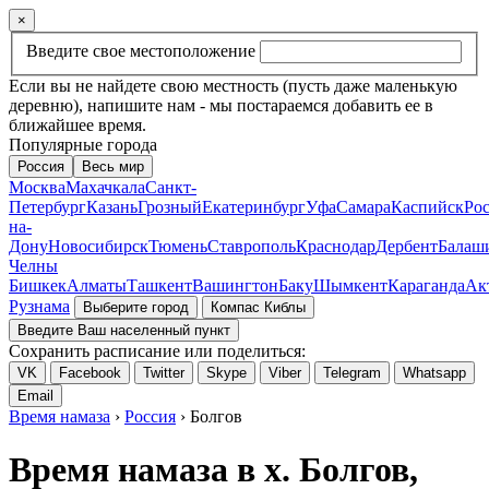
×
Введите свое местоположение
Если вы не найдете свою местность (пусть даже маленькую
деревню), напишите нам - мы постараемся добавить ее в
ближайшее время.
Популярные города
Россия
Весь мир
Москва
Махачкала
Санкт-
Петербург
Казань
Грозный
Екатеринбург
Уфа
Самара
Каспийск
Рос
на-
Дону
Новосибирск
Тюмень
Ставрополь
Краснодар
Дербент
Балаш
Челны
Бишкек
Алматы
Ташкент
Вашингтон
Баку
Шымкент
Караганда
Ак
Рузнама
Выберите город
Компас Киблы
Введите Ваш населенный пункт
Сохранить расписание или поделиться:
VK
Facebook
Twitter
Skype
Viber
Telegram
Whatsapp
Email
Время намаза
›
Россия
› Болгов
Время намаза в х. Болгов,