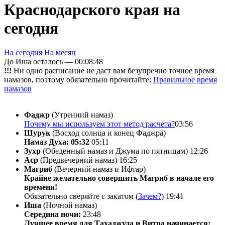
Краснодарского края на
сегодня
На сегодня
На месяц
До Иша осталось —
00:08:48
!!!
Ни одно расписание не даст вам безупречно точное время
намазов, поэтому обязательно прочитайте:
Правильное время
намазов
Фаджр
(Утренний намаз)
Почему мы используем этот метод расчета?
03:56
Шурук
(Восход солнца и конец Фаджра)
Намаз Духа: 05:32
05:11
Зухр
(Обеденный намаз и Джума по пятницам)
12:26
Аср
(Предвечерний намаз)
16:25
Магриб
(Вечерний намаз и Ифтар)
Крайне желательно совершить Магриб в начале его
времени!
Обязательно сверяйте с закатом (
Зачем?
)
19:41
Иша
(Ночной намаз)
Середина ночи:
23:48
Лучшее время для Тахаджуда и Витра начинается: