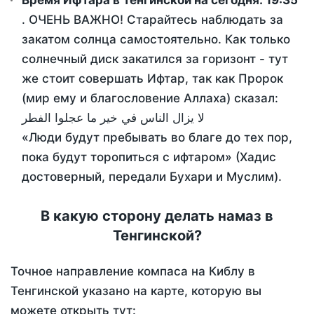
Время Ифтара в Тенгинской на сегодня:
19:35
. ОЧЕНЬ ВАЖНО! Старайтесь наблюдать за
закатом солнца самостоятельно. Как только
солнечный диск закатился за горизонт - тут
же стоит совершать Ифтар, так как Пророк
(мир ему и благословение Аллаха) сказал:
لا يزال الناس في خير ما عجلوا الفطر
«Люди будут пребывать во благе до тех пор,
пока будут торопиться с ифтаром» (Хадис
достоверный, передали Бухари и Муслим).
В какую сторону делать намаз в
Тенгинской?
Точное направление компаса на Киблу в
Тенгинской указано на карте, которую вы
можете открыть тут: