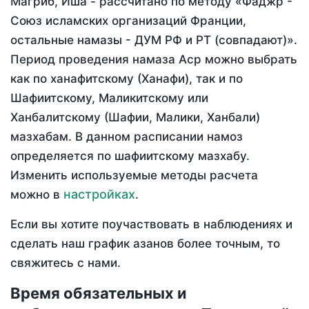
Магриб, Иша - рассчитано по методу «Фаджр -
Союз исламских организаций Франции,
остальные намазы - ДУМ РФ и РТ (совпадают)».
Период проведения намаза Аср можно выбрать
как по ханафитскому (Ханафи), так и по
Шафиитскому, Маликитскому или
Ханбалитскому (Шафии, Малики, Ханбали)
мазхабам. В данном расписании намоз
определяется по шафиитскому мазхабу.
Изменить используемые методы расчета
настройках
можно в
.
Если вы хотите поучаствовать в наблюдениях и
сделать наш график азанов более точным, то
свяжитесь с нами.
Время обязательных и