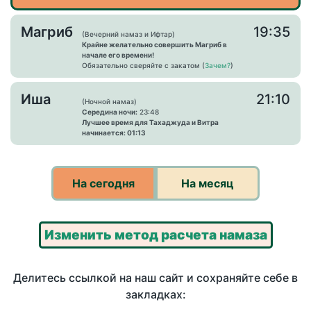
Магриб
19:35
(Вечерний намаз и Ифтар)
Крайне желательно совершить Магриб в
начале его времени!
Обязательно сверяйте с закатом (
Зачем?
)
Иша
21:10
(Ночной намаз)
Середина ночи:
23:48
Лучшее время для Тахаджуда и Витра
начинается: 01:13
На сегодня
На месяц
Изменить метод расчета намаза
Делитесь ссылкой на наш сайт и сохраняйте себе в
закладках: