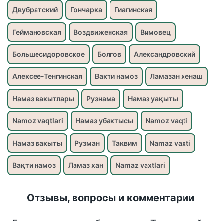
Двубратский
Гончарка
Гиагинская
Геймановская
Воздвиженская
Вимовец
Большесидоровское
Болгов
Александровский
Алексее-Тенгинская
Вакти намоз
Ламазан хенаш
Намаз вакытлары
Рузнама
Намаз уақыты
Namoz vaqtlari
Намаз убактысы
Namoz vaqti
Намаз вакыты
Рузман
Таквим
Namaz vaxti
Вақти намоз
Ламаз хан
Namaz vaxtlari
Отзывы, вопросы и комментарии