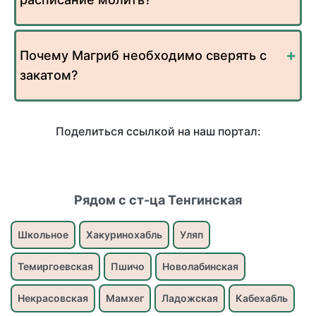
Почему Магриб необходимо сверять с
закатом?
Поделиться ссылкой на наш портал:
Рядом с ст-ца Тенгинская
Школьное
Хакуринохабль
Уляп
Темиргоевская
Пшичо
Новолабинская
Некрасовская
Мамхег
Ладожская
Кабехабль