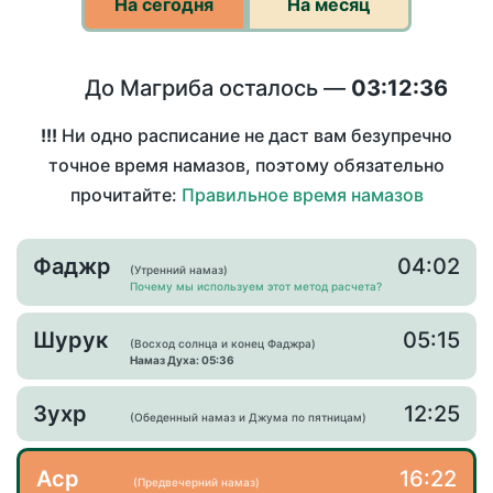
На сегодня
На месяц
До Магриба осталось —
03:12:36
!!!
Ни одно расписание не даст вам безупречно
точное время намазов, поэтому обязательно
прочитайте:
Правильное время намазов
Фаджр
04:02
(Утренний намаз)
Почему мы используем этот метод расчета?
Шурук
05:15
(Восход солнца и конец Фаджра)
Намаз Духа: 05:36
Зухр
12:25
(Обеденный намаз и Джума по пятницам)
Аср
16:22
(Предвечерний намаз)