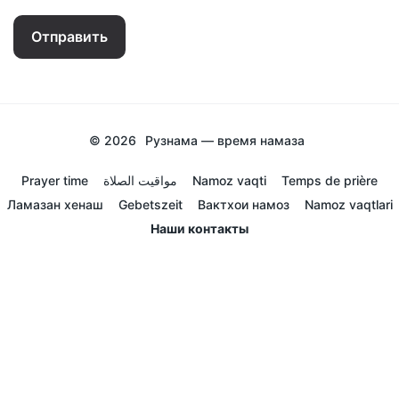
Отправить
© 2026
Рузнама — время намаза
Prayer time
مواقيت الصلاة
Namoz vaqti
Temps de prière
Ламазан хенаш
Gebetszeit
Вактхои намоз
Namoz vaqtlari
Наши контакты