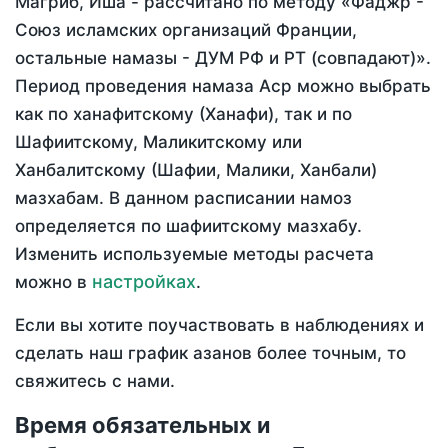
Магриб, Иша - рассчитано по методу «Фаджр -
Союз исламских организаций Франции,
остальные намазы - ДУМ РФ и РТ (совпадают)».
Период проведения намаза Аср можно выбрать
как по ханафитскому (Ханафи), так и по
Шафиитскому, Маликитскому или
Ханбалитскому (Шафии, Малики, Ханбали)
мазхабам. В данном расписании намоз
определяется по шафиитскому мазхабу.
Изменить используемые методы расчета
настройках
можно в
.
Если вы хотите поучаствовать в наблюдениях и
сделать наш график азанов более точным, то
свяжитесь с нами.
Время обязательных и