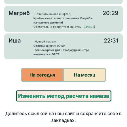
Магриб
20:29
(Вечерний намаз и Ифтар)
Крайне желательно совершить Магриб в
начале его времени!
Обязательно сверяйте с закатом (
Зачем?
)
Иша
22:31
(Ночной намаз)
Середина ночи:
00:09
Лучшее время для Тахаджуда и Витра
начинается: 01:22
На сегодня
На месяц
Изменить метод расчета намаза
Делитесь ссылкой на наш сайт и сохраняйте себе в
закладках: