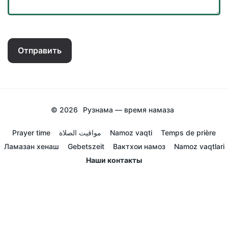
Отправить
© 2026
Рузнама — время намаза
Prayer time
مواقيت الصلاة
Namoz vaqti
Temps de prière
Ламазан хенаш
Gebetszeit
Вактхои намоз
Namoz vaqtlari
Наши контакты