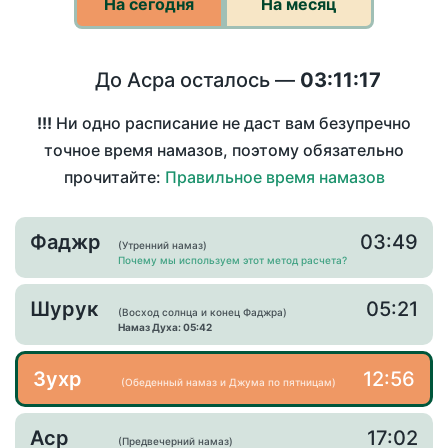
На сегодня
На месяц
До Асра осталось —
03:11:17
!!!
Ни одно расписание не даст вам безупречно
точное время намазов, поэтому обязательно
прочитайте:
Правильное время намазов
Фаджр
03:49
(Утренний намаз)
Почему мы используем этот метод расчета?
Шурук
05:21
(Восход солнца и конец Фаджра)
Намаз Духа: 05:42
Зухр
12:56
(Обеденный намаз и Джума по пятницам)
Аср
17:02
(Предвечерний намаз)