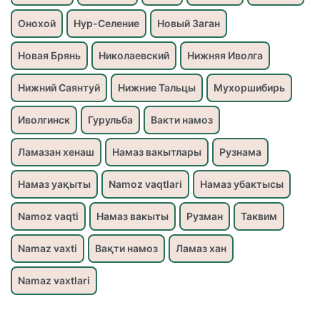
Онохой
Нур-Селение
Новый Заган
Новая Брянь
Николаевский
Нижняя Иволга
Нижний Саянтуй
Нижние Тальцы
Мухоршибирь
Иволгинск
Гурульба
Вакти намоз
Ламазан хенаш
Намаз вакытлары
Рузнама
Намаз уақыты
Namoz vaqtlari
Намаз убактысы
Namoz vaqti
Намаз вакыты
Рузман
Таквим
Namaz vaxti
Вақти намоз
Ламаз хан
Namaz vaxtlari