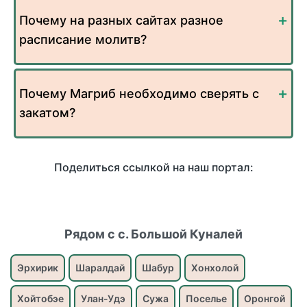
Почему на разных сайтах разное
расписание молитв?
Почему Магриб необходимо сверять с
закатом?
Поделиться ссылкой на наш портал:
Рядом с с. Большой Куналей
Эрхирик
Шаралдай
Шабур
Хонхолой
Хойтобэе
Улан-Удэ
Сужа
Поселье
Оронгой