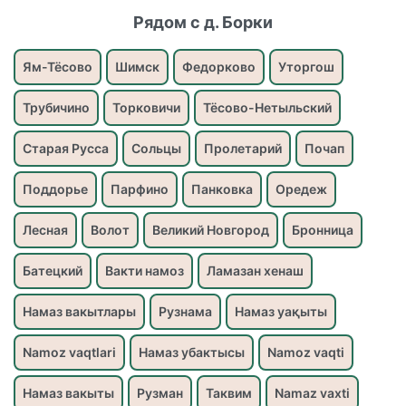
Рядом с д. Борки
Ям-Тёсово
Шимск
Федорково
Уторгош
Трубичино
Торковичи
Тёсово-Нетыльский
Старая Русса
Сольцы
Пролетарий
Почап
Поддорье
Парфино
Панковка
Оредеж
Лесная
Волот
Великий Новгород
Бронница
Батецкий
Вакти намоз
Ламазан хенаш
Намаз вакытлары
Рузнама
Намаз уақыты
Namoz vaqtlari
Намаз убактысы
Namoz vaqti
Намаз вакыты
Рузман
Таквим
Namaz vaxti