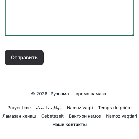
Отправить
© 2026
Рузнама — время намаза
Prayer time
مواقيت الصلاة
Namoz vaqti
Temps de prière
Ламазан хенаш
Gebetszeit
Вактхои намоз
Namoz vaqtlari
Наши контакты