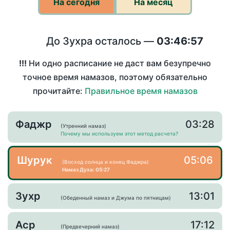
На сегодня
На месяц
До Зухра осталось —
03:46:57
!!!
Ни одно расписание не даст вам безупречно
точное время намазов, поэтому обязательно
прочитайте:
Правильное время намазов
Фаджр
03:28
(Утренний намаз)
Почему мы используем этот метод расчета?
Шурук
05:06
(Восход солнца и конец Фаджра)
Намаз Духа: 05:27
Зухр
13:01
(Обеденный намаз и Джума по пятницам)
Аср
17:12
(Предвечерний намаз)