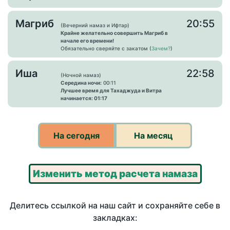
Магриб
20:55
(Вечерний намаз и Ифтар)
Крайне желательно совершить Магриб в
начале его времени!
Обязательно сверяйте с закатом (
Зачем?
)
Иша
22:58
(Ночной намаз)
Середина ночи:
00:11
Лучшее время для Тахаджуда и Витра
начинается: 01:17
На сегодня
На месяц
Изменить метод расчета намаза
Делитесь ссылкой на наш сайт и сохраняйте себе в
закладках: