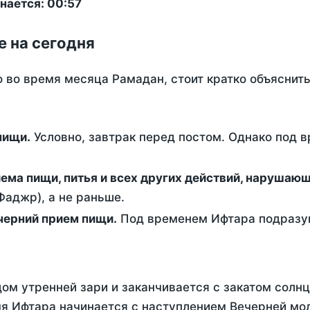
нается: 00:57
е на сегодня
о во время месяца Рамадан, стоит кратко объясни
ем пищи.
Условно, завтрак перед постом. Однако под 
ержание от приема пищи, питья и всех других действий, наруша
аджр), а не раньше.
 - это вечерний прием пищи.
Под временем Ифтара подразум
ом утренней зари и заканчивается с закатом солнц
я Ифтара начинается с наступлением Вечерней мол