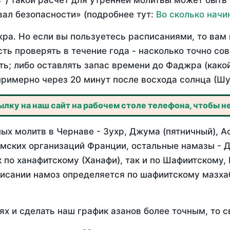
°) такой расчет для утренней молитвы может быть
ал безопасности» (подробнее тут:
Во сколько начи
ра. Но если вы пользуетесь расписаниями, то вам 
сть проверять в течение года - насколько точно с
ть; либо оставлять запас времени до Фаджра (како
примерно через 20 минут после восхода солнца (Шу
лку на наш сайт на рабочем столе телефона, чтобы не
х молитв в Чернаве - Зухр, Джума (пятничный), А
мских организаций Франции, остальные намазы - Д
 по ханафитскому (Ханафи), так и по Шафиитскому,
писании намоз определяется по шафиитскому мазх
ях и сделать наш график азанов более точным, то с