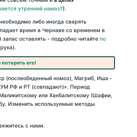
 не совсем точным и
в целях
нается утренний намаз?
).
необходимо либо иногда сверять
овпадает время в Чернаве со временем в
й запас оставлять - подробно читайте
по
рука).
 потерять его!
ср (послеобеденный номоз), Магриб, Иша -
УМ РФ и РТ (совпадают)». Период
 Маликитскому или Ханбалитскому (Шафии,
абу. Изменить используемые методы
вяжитесь с нами.