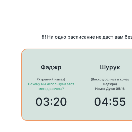
!!!
Ни одно расписание не даст вам бе
Фаджр
Шурук
(Утренний намаз)
(Восход солнца и конец
Почему мы используем этот
Фаджра)
метод расчета?
Намаз Духа: 05:16
03:20
04:55