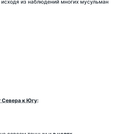
, исходя из наблюдений многих мусульман
т Севера к Югу
: