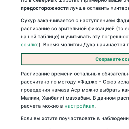
Но в северных широтах (примерно выше 54
предосторожности
лучше оставить «интерв
Сухур заканчивается с наступлением Фадж
расписание со зрительной фиксацией (то е
нашей таблице) и учитывать эту погрешнос
ссылке
). Время молитвы Духа начинается 
Сохраните ссы
Расписание времени остальных обязательны
рассчитано по методу «Фаджр - Союз исла
проведения намаза Аср можно выбрать как
Малики, Ханбали) мазхабам. В данном рас
настройках
расчета можно в
.
Если вы хотите поучаствовать в наблюдени