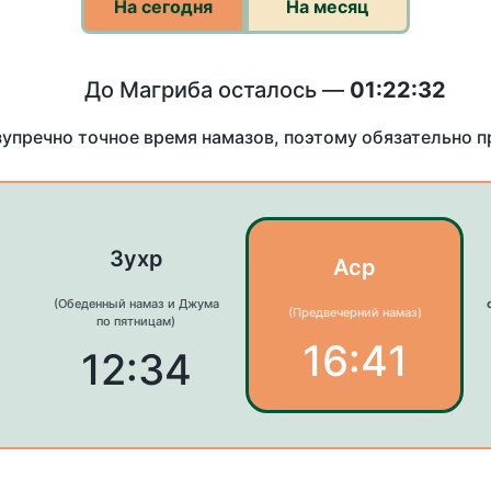
На сегодня
На месяц
До Магриба осталось —
01:22:32
зупречно точное время намазов, поэтому обязательно 
Зухр
Аср
(Обеденный намаз и Джума
(Предвечерний намаз)
по пятницам)
16:41
12:34