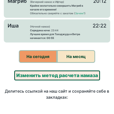
Магриб
20:12
(Вечерний намаз и Ифтар)
Крайне желательно совершить Магриб в
начале его времени!
Обязательно сверяйте с закатом (
Зачем?
)
Иша
22:22
(Ночной намаз)
Середина ночи:
23:44
Лучшее время для Тахаджуда и Витра
начинается: 00:55
На сегодня
На месяц
Изменить метод расчета намаза
Делитесь ссылкой на наш сайт и сохраняйте себе в
закладках: