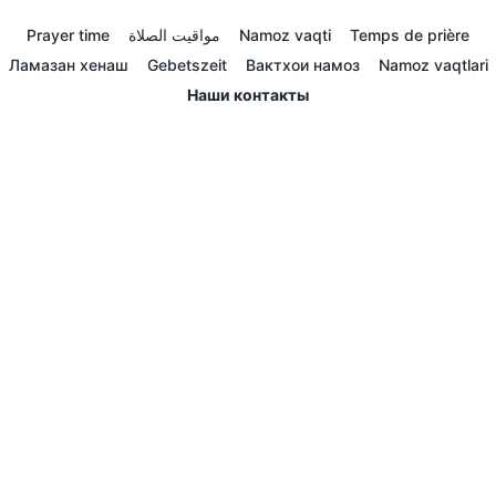
Prayer time
مواقيت الصلاة
Namoz vaqti
Temps de prière
Ламазан хенаш
Gebetszeit
Вактхои намоз
Namoz vaqtlari
Наши контакты