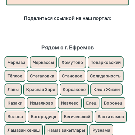
Поделиться ссылкой на наш портал:
Рядом с г. Ефремов
Чернава
Черкассы
Хомутово
Товарковский
Тёплое
Стегаловка
Становое
Солидарность
Лавы
Красная Заря
Корсаково
Ключ Жизни
Казаки
Измалково
Иевлево
Елец
Воронец
Волово
Богородицк
Бегичевский
Вакти намоз
Ламазан хенаш
Намаз вакытлары
Рузнама