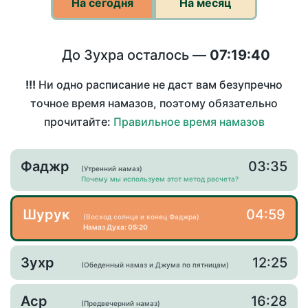
На сегодня
На месяц
До Зухра осталось —
07:19:40
!!!
Ни одно расписание не даст вам безупречно
точное время намазов, поэтому обязательно
прочитайте:
Правильное время намазов
Фаджр
03:35
(Утренний намаз)
Почему мы используем этот метод расчета?
Шурук
04:59
(Восход солнца и конец Фаджра)
Намаз Духа: 05:20
Зухр
12:25
(Обеденный намаз и Джума по пятницам)
Аср
16:28
(Предвечерний намаз)