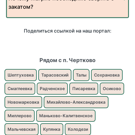
закатом?
Поделиться ссылкой на наш портал:
Рядом с п. Чертково
Шептуховка
Тарасовский
Талы
Сохрановка
Смаглеевка
Радченское
Писаревка
Осиково
Новомарковка
Михайлово-Александровка
Миллерово
Маньково-Калитвенское
Мальчевская
Купянка
Колодези