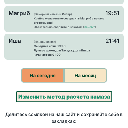
Магриб
19:51
(Вечерний намаз и Ифтар)
Крайне желательно совершить Магриб в начале
его времени!
Обязательно сверяйте с закатом (
Зачем?
)
Иша
21:41
(Ночной намаз)
Середина ночи:
23:43
Лучшее время для Тахаджуда и Витра
начинается: 01:00
На сегодня
На месяц
Изменить метод расчета намаза
Делитесь ссылкой на наш сайт и сохраняйте себе в
закладках: