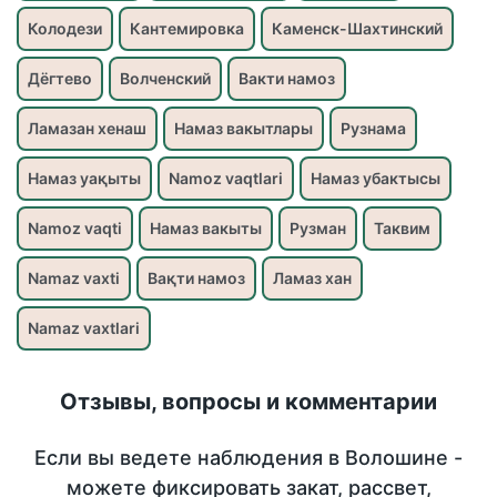
Колодези
Кантемировка
Каменск-Шахтинский
Дёгтево
Волченский
Вакти намоз
Ламазан хенаш
Намаз вакытлары
Рузнама
Намаз уақыты
Namoz vaqtlari
Намаз убактысы
Namoz vaqti
Намаз вакыты
Рузман
Таквим
Namaz vaxti
Вақти намоз
Ламаз хан
Namaz vaxtlari
Отзывы, вопросы и комментарии
Если вы ведете наблюдения в Волошине -
можете фиксировать закат, рассвет,