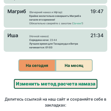
Магриб
19:47
(Вечерний намаз и Ифтар)
Крайне желательно совершить Магриб в
начале его времени!
Обязательно сверяйте с закатом (
Зачем?
)
Иша
21:34
(Ночной намаз)
Середина ночи:
23:44
Лучшее время для Тахаджуда и Витра
начинается: 01:03
На сегодня
На месяц
Изменить метод расчета намаза
Делитесь ссылкой на наш сайт и сохраняйте себе в
закладках: