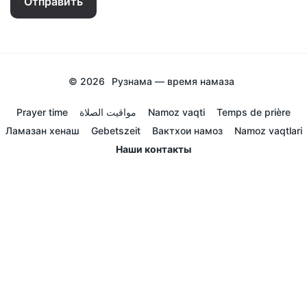
Отправить
© 2026
Рузнама — время намаза
Prayer time
مواقيت الصلاة
Namoz vaqti
Temps de prière
Ламазан хенаш
Gebetszeit
Вактхои намоз
Namoz vaqtlari
Наши контакты