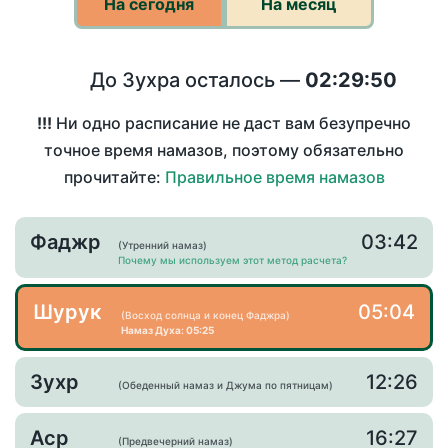
На сегодня
На месяц
До Зухра осталось —
02:29:50
!!!
Ни одно расписание не даст вам безупречно
точное время намазов, поэтому обязательно
прочитайте:
Правильное время намазов
Фаджр
03:42
(Утренний намаз)
Почему мы используем этот метод расчета?
Шурук
05:04
(Восход солнца и конец Фаджра)
Намаз Духа: 05:25
Зухр
12:26
(Обеденный намаз и Джума по пятницам)
Аср
16:27
(Предвечерний намаз)