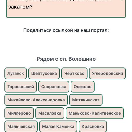
закатом?
Поделиться ссылкой на наш портал:
Рядом с сл. Волошино
Луганск
Шептуховка
Чертково
Углеродовский
Тарасовский
Сохрановка
Осиково
Михайлово-Александровка
Митякинская
Миллерово
Масаловка
Маньково-Калитвенское
Мальчевская
Малая Каменка
Красновка