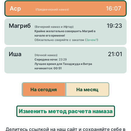
Аср
16:07
(Предвечерний намаз)
Магриб
19:23
(Вечерний намаз и Ифтар)
Крайне желательно совершить Магриб в
начале его времени!
Обязательно сверяйте с закатом (
Зачем?
)
Иша
21:01
(Ночной намаз)
Середина ночи:
23:29
Лучшее время для Тахаджуда и Витра
начинается: 00:51
На сегодня
На месяц
Изменить метод расчета намаза
Делитесь ссылкой на наш сайт и сохраняйте себе в