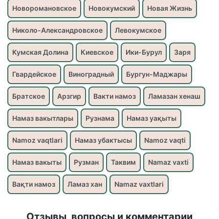
Новоромановское
Новокумский
Новая Жизнь
Николо-Александровское
Левокумское
Кумская Долина
Киевское
Ики-Бурул
Заря
Гвардейское
Виноградный
Бургун-Маджары
Братское
Арзгир
Вакти намоз
Ламазан хенаш
Намаз вакытлары
Рузнама
Намаз уақыты
Namoz vaqtlari
Намаз убактысы
Namoz vaqti
Намаз вакыты
Рузман
Таквим
Namaz vaxti
Вақти намоз
Ламаз хан
Namaz vaxtlari
Отзывы, вопросы и комментарии