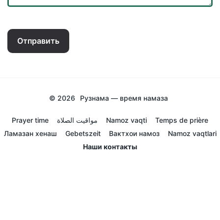
Отправить
© 2026
Рузнама — время намаза
Prayer time
مواقيت الصلاة
Namoz vaqti
Temps de prière
Ламазан хенаш
Gebetszeit
Вактхои намоз
Namoz vaqtlari
Наши контакты