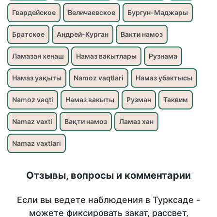
Гвардейское
Величаевское
Бургун-Маджары
Братское
Андрей-Курган
Вакти намоз
Ламазан хенаш
Намаз вакытлары
Рузнама
Намаз уақыты
Namoz vaqtlari
Намаз убактысы
Namoz vaqti
Намаз вакыты
Рузман
Таквим
Namaz vaxti
Вақти намоз
Ламаз хан
Namaz vaxtlari
Отзывы, вопросы и комментарии
Если вы ведете наблюдения в Турксаде -
можете фиксировать закат, рассвет,