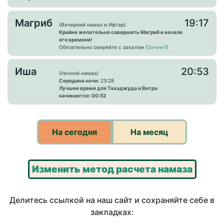
Магриб
19:17
(Вечерний намаз и Ифтар)
Крайне желательно совершить Магриб в начале
его времени!
Обязательно сверяйте с закатом (
Зачем?
)
Иша
20:53
(Ночной намаз)
Середина ночи:
23:28
Лучшее время для Тахаджуда и Витра
начинается: 00:52
На сегодня
На месяц
Изменить метод расчета намаза
Делитесь ссылкой на наш сайт и сохраняйте себе в
закладках: