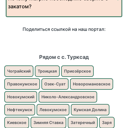
закатом?
Поделиться ссылкой на наш портал:
Рядом с с. Турксад
Чограйский
Троицкая
Приозёрское
Правокумское
Озек-Суат
Новоромановское
Новокумский
Николо-Александровское
Нефтекумск
Левокумское
Кумская Долина
Киевское
Зимняя Ставка
Затеречный
Заря