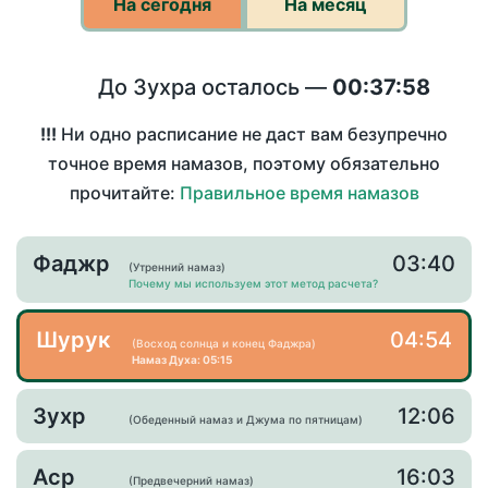
На сегодня
На месяц
До Зухра осталось —
00:37:58
!!!
Ни одно расписание не даст вам безупречно
точное время намазов, поэтому обязательно
прочитайте:
Правильное время намазов
Фаджр
03:40
(Утренний намаз)
Почему мы используем этот метод расчета?
Шурук
04:54
(Восход солнца и конец Фаджра)
Намаз Духа: 05:15
Зухр
12:06
(Обеденный намаз и Джума по пятницам)
Аср
16:03
(Предвечерний намаз)