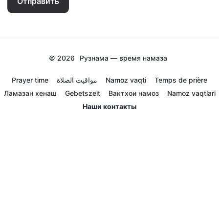
Отправить
© 2026
Рузнама — время намаза
Prayer time
مواقيت الصلاة
Namoz vaqti
Temps de prière
Ламазан хенаш
Gebetszeit
Вактхои намоз
Namoz vaqtlari
Наши контакты