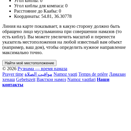
Угол киблы:
0
Угол киблы для компаса:
0
Расстояние до Каабы:
0
Координаты:
54.81
,
36.30778
Линия на карте показывает, в какую сторону должно быть
обращено лицо мусульманина при совершении намазов (то
есть киблу). Вы можете увеличить масштаб и перенести
указатель местоположения на любой известный вам объект
(например, ваш дом), чтобы определить нужное направление
максимально точно.
Найти моё местоположение
© 2026
Рузнама — время намаза
Prayer time
مواقيت الصلاة
Namoz vaqti
Temps de prière
Ламазан
хенаш
Gebetszeit
Вактхои намоз
Namoz vaqtlari
Наши
контакты