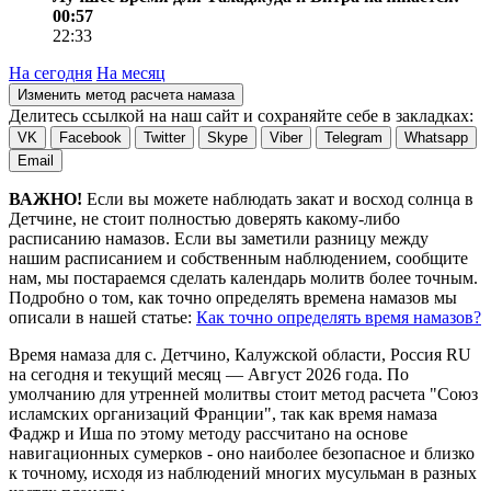
00:57
22:33
На сегодня
На месяц
Изменить метод расчета намаза
Делитесь ссылкой на наш сайт и сохраняйте себе в закладках:
VK
Facebook
Twitter
Skype
Viber
Telegram
Whatsapp
Email
ВАЖНО!
Если вы можете наблюдать закат и восход солнца в
Детчине, не стоит полностью доверять какому-либо
расписанию намазов. Если вы заметили разницу между
нашим расписанием и собственным наблюдением, сообщите
нам, мы постараемся сделать календарь молитв более точным.
Подробно о том, как точно определять времена намазов мы
описали в нашей статье:
Как точно определять время намазов?
Время намаза для с. Детчино, Калужской области, Россия
RU
на
сегодня
и текущий месяц —
Август 2026 года
. По
умолчанию для утренней молитвы стоит метод расчета "Союз
исламских организаций Франции", так как время намаза
Фаджр и Иша по этому методу рассчитано на основе
навигационных сумерков - оно наиболее безопасное и близко
к точному, исходя из наблюдений многих мусульман в разных