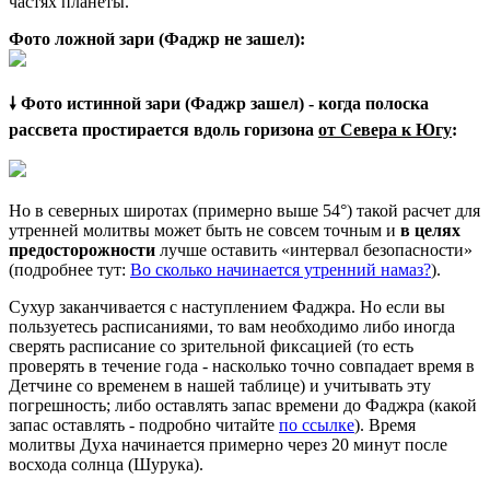
частях планеты.
Фото ложной зари (Фаджр не зашел):
🠗 Фото истинной зари (Фаджр зашел) - когда полоска
рассвета простирается вдоль горизона
от Севера к Югу
:
Но в северных широтах (примерно выше 54°) такой расчет для
утренней молитвы может быть не совсем точным и
в целях
предосторожности
лучше оставить «интервал безопасности»
(подробнее тут:
Во сколько начинается утренний намаз?
).
Сухур заканчивается с наступлением Фаджра. Но если вы
пользуетесь расписаниями, то вам необходимо либо иногда
сверять расписание со зрительной фиксацией (то есть
проверять в течение года - насколько точно совпадает время в
Детчине со временем в нашей таблице) и учитывать эту
погрешность; либо оставлять запас времени до Фаджра (какой
запас оставлять - подробно читайте
по ссылке
). Время
молитвы Духа начинается примерно через 20 минут после
восхода солнца (Шурука).