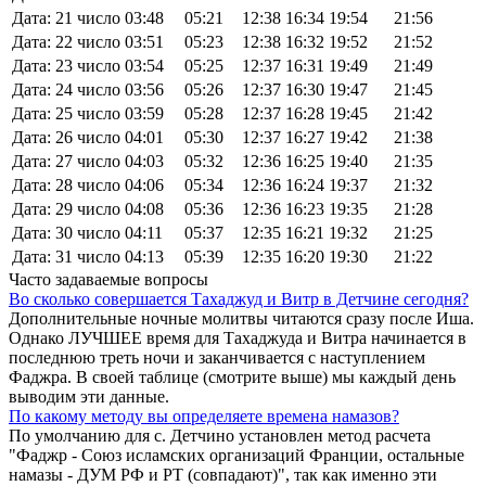
Дата: 21 число
03:48
05:21
12:38
16:34
19:54
21:56
Дата: 22 число
03:51
05:23
12:38
16:32
19:52
21:52
Дата: 23 число
03:54
05:25
12:37
16:31
19:49
21:49
Дата: 24 число
03:56
05:26
12:37
16:30
19:47
21:45
Дата: 25 число
03:59
05:28
12:37
16:28
19:45
21:42
Дата: 26 число
04:01
05:30
12:37
16:27
19:42
21:38
Дата: 27 число
04:03
05:32
12:36
16:25
19:40
21:35
Дата: 28 число
04:06
05:34
12:36
16:24
19:37
21:32
Дата: 29 число
04:08
05:36
12:36
16:23
19:35
21:28
Дата: 30 число
04:11
05:37
12:35
16:21
19:32
21:25
Дата: 31 число
04:13
05:39
12:35
16:20
19:30
21:22
Часто задаваемые вопросы
Во сколько совершается Тахаджуд и Витр в Детчине сегодня?
Дополнительные ночные молитвы читаются сразу после Иша.
Однако ЛУЧШЕЕ время для Тахаджуда и Витра начинается в
последнюю треть ночи и заканчивается с наступлением
Фаджра. В своей таблице (смотрите выше) мы каждый день
выводим эти данные.
По какому методу вы определяете времена намазов?
По умолчанию для с. Детчино установлен метод расчета
"Фаджр - Союз исламских организаций Франции, остальные
намазы - ДУМ РФ и РТ (совпадают)", так как именно эти