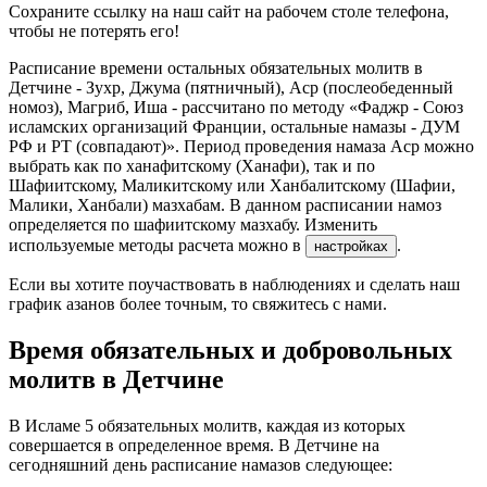
Сохраните ссылку на наш сайт на рабочем столе телефона,
чтобы не потерять его!
Расписание времени остальных обязательных молитв в
Детчине - Зухр, Джума (пятничный), Аср (послеобеденный
номоз), Магриб, Иша - рассчитано по методу «Фаджр - Союз
исламских организаций Франции, остальные намазы - ДУМ
РФ и РТ (совпадают)». Период проведения намаза Аср можно
выбрать как по ханафитскому (Ханафи), так и по
Шафиитскому, Маликитскому или Ханбалитскому (Шафии,
Малики, Ханбали) мазхабам. В данном расписании намоз
определяется по шафиитскому мазхабу. Изменить
используемые методы расчета можно в
.
настройках
Если вы хотите поучаствовать в наблюдениях и сделать наш
график азанов более точным, то свяжитесь с нами.
Время обязательных и добровольных
молитв в Детчине
В Исламе 5 обязательных молитв, каждая из которых
совершается в определенное время. В Детчине на
сегодняшний день расписание намазов следующее: