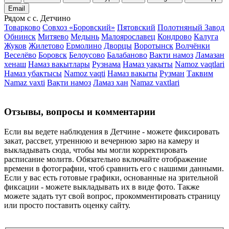
Email
Рядом с с. Детчино
Товарково
Совхоз «Боровский»
Пятовский
Полотняный Завод
Обнинск
Митяево
Медынь
Малоярославец
Кондрово
Калуга
Жуков
Жилетово
Ермолино
Дворцы
Воротынск
Волчёнки
Веселёво
Боровск
Белоусово
Балабаново
Вакти намоз
Ламазан
хенаш
Намаз вакытлары
Рузнама
Намаз уақыты
Namoz vaqtlari
Намаз убактысы
Namoz vaqti
Намаз вакыты
Рузман
Таквим
Namaz vaxti
Вақти намоз
Ламаз хан
Namaz vaxtlari
Отзывы, вопросы и комментарии
Если вы ведете наблюдения в Детчине - можете фиксировать
закат, рассвет, утреннюю и вечернюю зарю на камеру и
выкладывать сюда, чтобы мы могли корректировать
расписание молитв. Обязательно включайте отображение
времени в фотографии, чтоб сравнить его с нашими данными.
Если у вас есть готовые графики, основанные на зрительной
фиксации - можете выкладывать их в виде фото. Также
можете задать тут свой вопрос, прокомментировать страницу
или просто поставить оценку сайту.