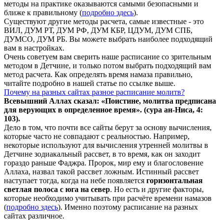
методы на практике оказываются самыми безопасными и
ближе к правильному (
подробно здесь
).
Существуют другие методы расчета, самые известные - это
ВИЛ, ДУМ РТ, ДУМ РФ, ДУМ КБР, ЦДУМ, ДУМ СПБ,
ДУМСО, ДУМ РБ. Вы можете выбрать наиболее подходящий
вам в настройках.
Очень советуем вам сверить наше расписание со зрительным
методом в Детчине, и только потом выбрать подходящий вам
метод расчета. Как определять время намаза правильно,
читайте подробно в нашей статье по ссылке выше.
Почему на разных сайтах разное расписание молитв?
Всевышний Аллах сказал: «Поистине, молитва предписана
для верующих в
определенное
время». (сура ан-Ниса, 4:
103).
Дело в том, что почти все сайты берут за основу вычисления,
которые часто не совпадают с реальностью. Например,
некоторые используют для вычисления утренней молитвы в
Детчине зодиакальный рассвет, в то время, как он заходит
гораздо раньше Фаджра. Пророк, мир ему и благословение
Аллаха, назвал такой рассвет ложным. Истинный рассвет
наступает тогда, когда на небе появляется
горизонтальная
светлая полоса с юга на север
. Но есть и другие факторы,
которые необходимо учитывать при расчёте времени намазов
(
подробно здесь
). Именно поэтому расписание на разных
сайтах различное.