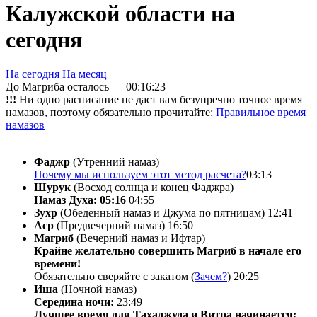
Калужской области на
сегодня
На сегодня
На месяц
До Магриба осталось —
00:16:23
!!!
Ни одно расписание не даст вам безупречно точное время
намазов, поэтому обязательно прочитайте:
Правильное время
намазов
Фаджр
(Утренний намаз)
Почему мы используем этот метод расчета?
03:13
Шурук
(Восход солнца и конец Фаджра)
Намаз Духа: 05:16
04:55
Зухр
(Обеденный намаз и Джума по пятницам)
12:41
Аср
(Предвечерний намаз)
16:50
Магриб
(Вечерний намаз и Ифтар)
Крайне желательно совершить Магриб в начале его
времени!
Обязательно сверяйте с закатом (
Зачем?
)
20:25
Иша
(Ночной намаз)
Середина ночи:
23:49
Лучшее время для Тахаджуда и Витра начинается: