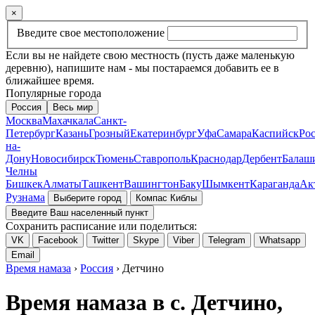
×
Введите свое местоположение
Если вы не найдете свою местность (пусть даже маленькую
деревню), напишите нам - мы постараемся добавить ее в
ближайшее время.
Популярные города
Россия
Весь мир
Москва
Махачкала
Санкт-
Петербург
Казань
Грозный
Екатеринбург
Уфа
Самара
Каспийск
Рос
на-
Дону
Новосибирск
Тюмень
Ставрополь
Краснодар
Дербент
Балаш
Челны
Бишкек
Алматы
Ташкент
Вашингтон
Баку
Шымкент
Караганда
Ак
Рузнама
Выберите город
Компас Киблы
Введите Ваш населенный пункт
Сохранить расписание или поделиться:
VK
Facebook
Twitter
Skype
Viber
Telegram
Whatsapp
Email
Время намаза
›
Россия
› Детчино
Время намаза в с. Детчино,