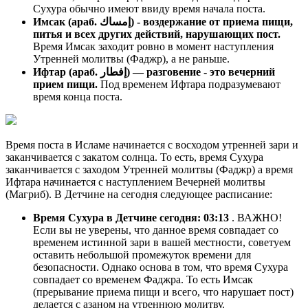
Сухура обычно имеют ввиду время начала поста.
Имсак (араб. إمساك) - воздержание от приема пищи,
питья и всех других действий, нарушающих пост.
Время Имсак заходит ровно в момент наступления
Утренней молитвы (Фаджр), а не раньше.
Ифтар (араб. إفطار) — разговение - это вечерний
прием пищи.
Под временем Ифтара подразумевают
время конца поста.
Время поста в Исламе начинается с восходом утренней зари и
заканчивается с закатом солнца. То есть, время Сухура
заканчивается с заходом Утренней молитвы (Фаджр) а время
Ифтара начинается с наступлением Вечерней молитвы
(Магриб). В Детчине на сегодня следующее расписание:
Время Сухура в Детчине сегодня:
03:13
. ВАЖНО!
Если вы не уверены, что данное время совпадает со
временем истинной зари в вашей местности, советуем
оставить небольшой промежуток времени для
безопасности. Однако основа в том, что время Сухура
совпадает со временем Фаджра. То есть Имсак
(прерывание приема пищи и всего, что нарушает пост)
делается с азаном на утреннюю молитву.