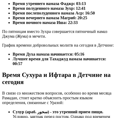
Время утреннего намаза Фаджр:
03:13
Время полуденного намаза Зухр:
12:41
Время послеполуденного намаза Аср:
16:50
Время вечернего намаза Магриб:
20:25
Время ночного намаза Иша:
22:33
По пятницам вместо Зухра совершается пятничный намаз
Джума (Жума) в мечети.
График времени добровольных молитв на сегодня в Детчине:
Время Духа намаза начинается: 05:16
Лучшее время для Тахаджуд намаза начинается:
00:57
Время Сухура и Ифтара в Детчине на
сегодня
В связи со множеством вопросов, особенно во время месяца
Рамадан, стоит кратко объяснить простым языком
определения, связанные с Уразой:
Сухур (араб. سحور) - это утренний прием пищи.
Условно, завтрак перед постом. Однако под временем