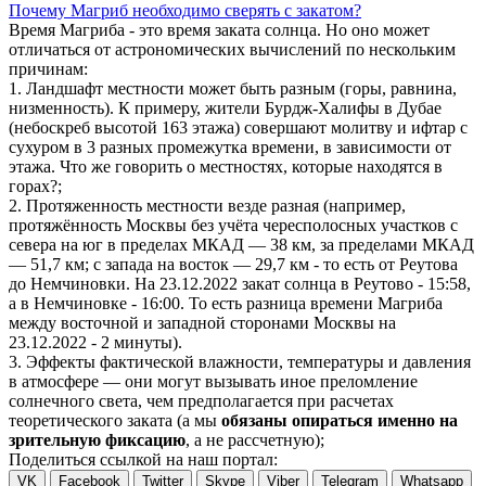
Почему Магриб необходимо сверять с закатом?
Время Магриба - это время заката солнца. Но оно может
отличаться от астрономических вычислений по нескольким
причинам:
1. Ландшафт местности может быть разным (горы, равнина,
низменность). К примеру, жители Бурдж-Халифы в Дубае
(небоскреб высотой 163 этажа) совершают молитву и ифтар с
сухуром в 3 разных промежутка времени, в зависимости от
этажа. Что же говорить о местностях, которые находятся в
горах?;
2. Протяженность местности везде разная (например,
протяжённость Москвы без учёта чересполосных участков с
севера на юг в пределах МКАД — 38 км, за пределами МКАД
— 51,7 км; с запада на восток — 29,7 км - то есть от Реутова
до Немчиновки. На 23.12.2022 закат солнца в Реутово - 15:58,
а в Немчиновке - 16:00. То есть разница времени Магриба
между восточной и западной сторонами Москвы на
23.12.2022 - 2 минуты).
3. Эффекты фактической влажности, температуры и давления
в атмосфере — они могут вызывать иное преломление
солнечного света, чем предполагается при расчетах
теоретического заката (а мы
обязаны опираться именно на
зрительную фиксацию
, а не рассчетную);
Поделиться ссылкой на наш портал:
VK
Facebook
Twitter
Skype
Viber
Telegram
Whatsapp