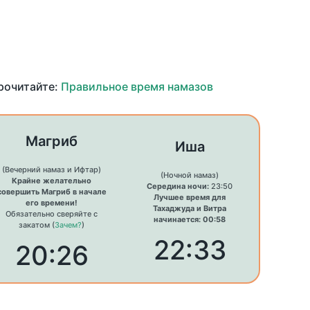
прочитайте:
Правильное время намазов
Магриб
Иша
(Вечерний намаз и Ифтар)
(Ночной намаз)
Крайне желательно
Середина ночи:
23:50
совершить Магриб в начале
Лучшее время для
его времени!
Тахаджуда и Витра
Обязательно сверяйте с
начинается: 00:58
закатом (
Зачем?
)
22:33
20:26