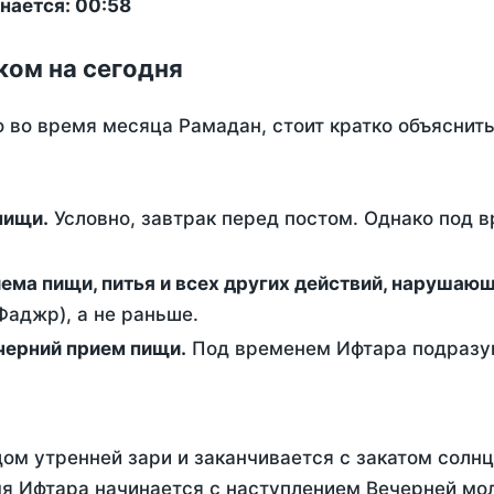
нается: 00:58
ком на сегодня
о во время месяца Рамадан, стоит кратко объясни
ем пищи.
Условно, завтрак перед постом. Однако под 
ержание от приема пищи, питья и всех других действий, наруша
аджр), а не раньше.
 - это вечерний прием пищи.
Под временем Ифтара подразум
ом утренней зари и заканчивается с закатом солнц
я Ифтара начинается с наступлением Вечерней мол