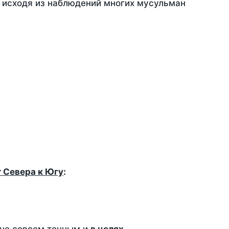
, исходя из наблюдений многих мусульман
т Севера к Югу
: