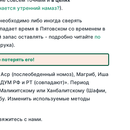
 не совсем точным и
в целях
нается утренний намаз?
).
необходимо либо иногда сверять
овпадает время в Пятовском со временем в
й запас оставлять - подробно читайте
по
рука).
 потерять его!
 Аср (послеобеденный номоз), Магриб, Иша
 ДУМ РФ и РТ (совпадают)». Период
 Маликитскому или Ханбалитскому (Шафии,
абу. Изменить используемые методы
вяжитесь с нами.