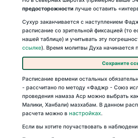
Но в северных широтах (примерно выше 54
предосторожности
лучше оставить «интерв
Сухур заканчивается с наступлением Фадж
расписание со зрительной фиксацией (то е
нашей таблице) и учитывать эту погрешнос
ссылке
). Время молитвы Духа начинается 
Сохраните ссы
Расписание времени остальных обязательн
- рассчитано по методу «Фаджр - Союз ис
проведения намаза Аср можно выбрать как
Малики, Ханбали) мазхабам. В данном рас
настройках
расчета можно в
.
Если вы хотите поучаствовать в наблюдени