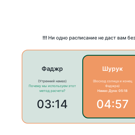
!!!
Ни одно расписание не даст вам бе
Фаджр
Шурук
(Утренний намаз)
(Восход солнца и конец
Почему мы используем этот
Фаджра)
метод расчета?
Намаз Духа: 05:18
03:14
04:57