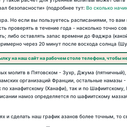
°) такой расчет для утренней молитвы может быть
ал безопасности» (подробнее тут:
Во сколько начи
ра. Но если вы пользуетесь расписаниями, то вам 
сть проверять в течение года - насколько точно с
ть; либо оставлять запас времени до Фаджра (како
примерно через 20 минут после восхода солнца (Шу
лку на наш сайт на рабочем столе телефона, чтобы не
ых молитв в Пятовском - Зухр, Джума (пятничный),
ламских организаций Франции, остальные намазы -
 по ханафитскому (Ханафи), так и по Шафиитскому,
писании намоз определяется по шафиитскому мазх
ях и сделать наш график азанов более точным, то с