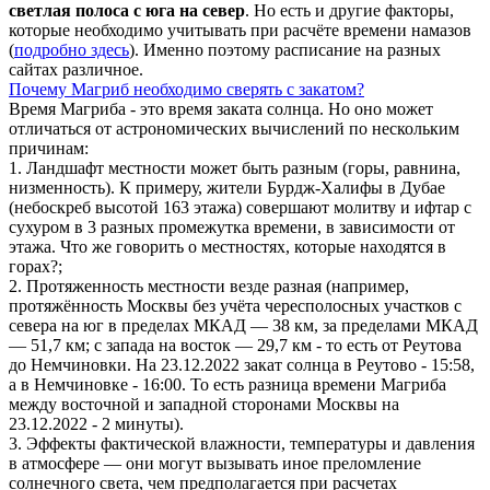
светлая полоса с юга на север
. Но есть и другие факторы,
которые необходимо учитывать при расчёте времени намазов
(
подробно здесь
). Именно поэтому расписание на разных
сайтах различное.
Почему Магриб необходимо сверять с закатом?
Время Магриба - это время заката солнца. Но оно может
отличаться от астрономических вычислений по нескольким
причинам:
1. Ландшафт местности может быть разным (горы, равнина,
низменность). К примеру, жители Бурдж-Халифы в Дубае
(небоскреб высотой 163 этажа) совершают молитву и ифтар с
сухуром в 3 разных промежутка времени, в зависимости от
этажа. Что же говорить о местностях, которые находятся в
горах?;
2. Протяженность местности везде разная (например,
протяжённость Москвы без учёта чересполосных участков с
севера на юг в пределах МКАД — 38 км, за пределами МКАД
— 51,7 км; с запада на восток — 29,7 км - то есть от Реутова
до Немчиновки. На 23.12.2022 закат солнца в Реутово - 15:58,
а в Немчиновке - 16:00. То есть разница времени Магриба
между восточной и западной сторонами Москвы на
23.12.2022 - 2 минуты).
3. Эффекты фактической влажности, температуры и давления
в атмосфере — они могут вызывать иное преломление
солнечного света, чем предполагается при расчетах