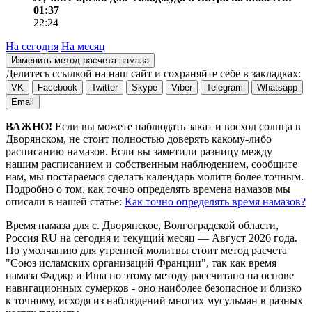
01:37
22:24
На сегодня
На месяц
Изменить метод расчета намаза
Делитесь ссылкой на наш сайт и сохраняйте себе в закладках:
VK
Facebook
Twitter
Skype
Viber
Telegram
Whatsapp
Email
ВАЖНО!
Если вы можете наблюдать закат и восход солнца в
Дворянском, не стоит полностью доверять какому-либо
расписанию намазов. Если вы заметили разницу между
нашим расписанием и собственным наблюдением, сообщите
нам, мы постараемся сделать календарь молитв более точным.
Подробно о том, как точно определять времена намазов мы
описали в нашей статье:
Как точно определять время намазов?
Время намаза для с. Дворянское, Волгоградской области,
Россия
RU
на
сегодня
и текущий месяц —
Август 2026 года
.
По умолчанию для утренней молитвы стоит метод расчета
"Союз исламских организаций Франции", так как время
намаза Фаджр и Иша по этому методу рассчитано на основе
навигационных сумерков - оно наиболее безопасное и близко
к точному, исходя из наблюдений многих мусульман в разных