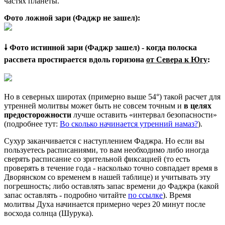
частях планеты.
Фото ложной зари (Фаджр не зашел):
🠗 Фото истинной зари (Фаджр зашел) - когда полоска
рассвета простирается вдоль горизона
от Севера к Югу
:
Но в северных широтах (примерно выше 54°) такой расчет для
утренней молитвы может быть не совсем точным и
в целях
предосторожности
лучше оставить «интервал безопасности»
(подробнее тут:
Во сколько начинается утренний намаз?
).
Сухур заканчивается с наступлением Фаджра. Но если вы
пользуетесь расписаниями, то вам необходимо либо иногда
сверять расписание со зрительной фиксацией (то есть
проверять в течение года - насколько точно совпадает время в
Дворянском со временем в нашей таблице) и учитывать эту
погрешность; либо оставлять запас времени до Фаджра (какой
запас оставлять - подробно читайте
по ссылке
). Время
молитвы Духа начинается примерно через 20 минут после
восхода солнца (Шурука).