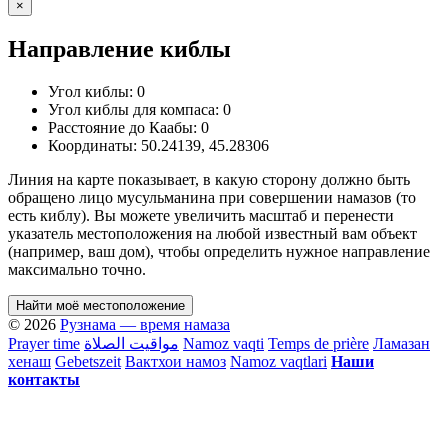
×
Направление киблы
Угол киблы:
0
Угол киблы для компаса:
0
Расстояние до Каабы:
0
Координаты:
50.24139
,
45.28306
Линия на карте показывает, в какую сторону должно быть
обращено лицо мусульманина при совершении намазов (то
есть киблу). Вы можете увеличить масштаб и перенести
указатель местоположения на любой известный вам объект
(например, ваш дом), чтобы определить нужное направление
максимально точно.
Найти моё местоположение
© 2026
Рузнама — время намаза
Prayer time
مواقيت الصلاة
Namoz vaqti
Temps de prière
Ламазан
хенаш
Gebetszeit
Вактхои намоз
Namoz vaqtlari
Наши
контакты