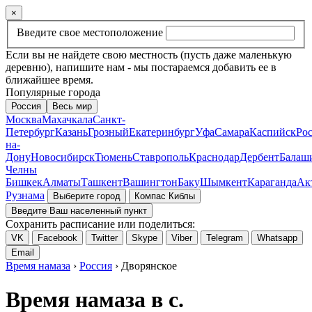
×
Введите свое местоположение
Если вы не найдете свою местность (пусть даже маленькую
деревню), напишите нам - мы постараемся добавить ее в
ближайшее время.
Популярные города
Россия
Весь мир
Москва
Махачкала
Санкт-
Петербург
Казань
Грозный
Екатеринбург
Уфа
Самара
Каспийск
Рос
на-
Дону
Новосибирск
Тюмень
Ставрополь
Краснодар
Дербент
Балаш
Челны
Бишкек
Алматы
Ташкент
Вашингтон
Баку
Шымкент
Караганда
Ак
Рузнама
Выберите город
Компас Киблы
Введите Ваш населенный пункт
Сохранить расписание или поделиться:
VK
Facebook
Twitter
Skype
Viber
Telegram
Whatsapp
Email
Время намаза
›
Россия
› Дворянское
Время намаза в с.