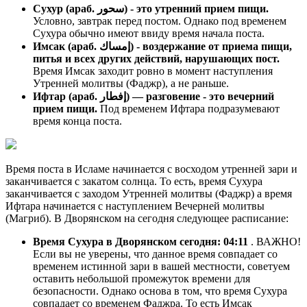
Сухур (араб. سحور) - это утренний прием пищи.
Условно, завтрак перед постом. Однако под временем
Сухура обычно имеют ввиду время начала поста.
Имсак (араб. إمساك) - воздержание от приема пищи,
питья и всех других действий, нарушающих пост.
Время Имсак заходит ровно в момент наступления
Утренней молитвы (Фаджр), а не раньше.
Ифтар (араб. إفطار) — разговение - это вечерний
прием пищи.
Под временем Ифтара подразумевают
время конца поста.
Время поста в Исламе начинается с восходом утренней зари и
заканчивается с закатом солнца. То есть, время Сухура
заканчивается с заходом Утренней молитвы (Фаджр) а время
Ифтара начинается с наступлением Вечерней молитвы
(Магриб). В Дворянском на сегодня следующее расписание:
Время Сухура в Дворянском сегодня:
04:11
. ВАЖНО!
Если вы не уверены, что данное время совпадает со
временем истинной зари в вашей местности, советуем
оставить небольшой промежуток времени для
безопасности. Однако основа в том, что время Сухура
совпадает со временем Фаджра. То есть Имсак