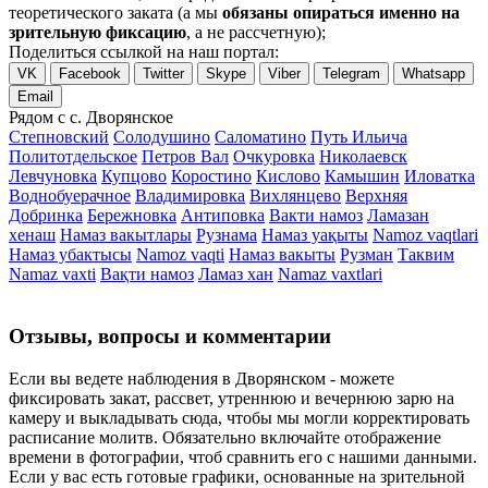
теоретического заката (а мы
обязаны опираться именно на
зрительную фиксацию
, а не рассчетную);
Поделиться ссылкой на наш портал:
VK
Facebook
Twitter
Skype
Viber
Telegram
Whatsapp
Email
Рядом с с. Дворянское
Степновский
Солодушино
Саломатино
Путь Ильича
Политотдельское
Петров Вал
Очкуровка
Николаевск
Левчуновка
Купцово
Коростино
Кислово
Камышин
Иловатка
Воднобуерачное
Владимировка
Вихлянцево
Верхняя
Добринка
Бережновка
Антиповка
Вакти намоз
Ламазан
хенаш
Намаз вакытлары
Рузнама
Намаз уақыты
Namoz vaqtlari
Намаз убактысы
Namoz vaqti
Намаз вакыты
Рузман
Таквим
Namaz vaxti
Вақти намоз
Ламаз хан
Namaz vaxtlari
Отзывы, вопросы и комментарии
Если вы ведете наблюдения в Дворянском - можете
фиксировать закат, рассвет, утреннюю и вечернюю зарю на
камеру и выкладывать сюда, чтобы мы могли корректировать
расписание молитв. Обязательно включайте отображение
времени в фотографии, чтоб сравнить его с нашими данными.
Если у вас есть готовые графики, основанные на зрительной