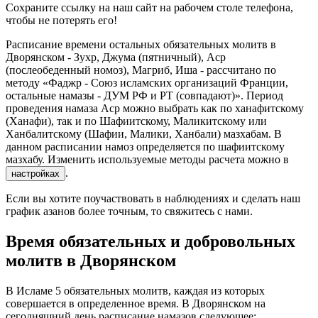
Сохраните ссылку на наш сайт на рабочем столе телефона,
чтобы не потерять его!
Расписание времени остальных обязательных молитв в
Дворянском - Зухр, Джума (пятничный), Аср
(послеобеденный номоз), Магриб, Иша - рассчитано по
методу «Фаджр - Союз исламских организаций Франции,
остальные намазы - ДУМ РФ и РТ (совпадают)». Период
проведения намаза Аср можно выбрать как по ханафитскому
(Ханафи), так и по Шафиитскому, Маликитскому или
Ханбалитскому (Шафии, Малики, Ханбали) мазхабам. В
данном расписании намоз определяется по шафиитскому
мазхабу. Изменить используемые методы расчета можно в
.
настройках
Если вы хотите поучаствовать в наблюдениях и сделать наш
график азанов более точным, то свяжитесь с нами.
Время обязательных и добровольных
молитв в Дворянском
В Исламе 5 обязательных молитв, каждая из которых
совершается в определенное время. В Дворянском на
сегодняшний день расписание намазов следующее: