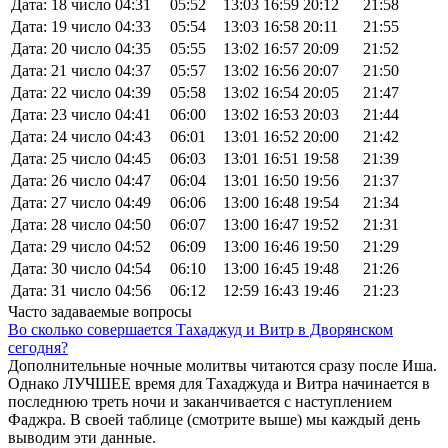
Дата: 18 число
04:31
05:52
13:03
16:59
20:12
21:58
Дата: 19 число
04:33
05:54
13:03
16:58
20:11
21:55
Дата: 20 число
04:35
05:55
13:02
16:57
20:09
21:52
Дата: 21 число
04:37
05:57
13:02
16:56
20:07
21:50
Дата: 22 число
04:39
05:58
13:02
16:54
20:05
21:47
Дата: 23 число
04:41
06:00
13:02
16:53
20:03
21:44
Дата: 24 число
04:43
06:01
13:01
16:52
20:00
21:42
Дата: 25 число
04:45
06:03
13:01
16:51
19:58
21:39
Дата: 26 число
04:47
06:04
13:01
16:50
19:56
21:37
Дата: 27 число
04:49
06:06
13:00
16:48
19:54
21:34
Дата: 28 число
04:50
06:07
13:00
16:47
19:52
21:31
Дата: 29 число
04:52
06:09
13:00
16:46
19:50
21:29
Дата: 30 число
04:54
06:10
13:00
16:45
19:48
21:26
Дата: 31 число
04:56
06:12
12:59
16:43
19:46
21:23
Часто задаваемые вопросы
Во сколько совершается Тахаджуд и Витр в Дворянском
сегодня?
Дополнительные ночные молитвы читаются сразу после Иша.
Однако ЛУЧШЕЕ время для Тахаджуда и Витра начинается в
последнюю треть ночи и заканчивается с наступлением
Фаджра. В своей таблице (смотрите выше) мы каждый день
выводим эти данные.