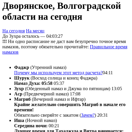
Дворянское, Волгоградской
области на сегодня
На сегодня
На месяц
До Зухра осталось —
04:03:27
!!!
Ни одно расписание не даст вам безупречно точное время
намазов, поэтому обязательно прочитайте:
Правильное время
намазов
Фаджр
(Утренний намаз)
Почему мы используем этот метод расчета?
04:11
Шурук
(Восход солнца и конец Фаджра)
Намаз Духа: 05:58
05:37
Зухр
(Обеденный намаз и Джума по пятницам)
13:05
Аср
(Предвечерний намаз)
17:08
Магриб
(Вечерний намаз и Ифтар)
Крайне желательно совершить Магриб в начале его
времени!
Обязательно сверяйте с закатом (
Зачем?
)
20:31
Иша
(Ночной намаз)
Середина ночи:
00:21
Лучшее время для Тахаджуда и Витра начинается: