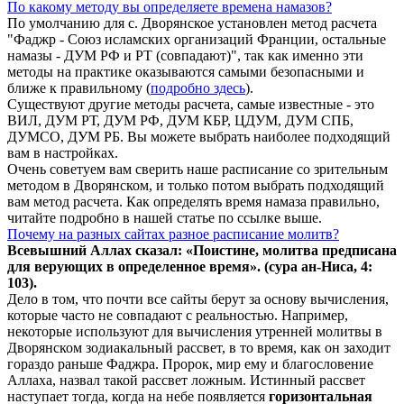
По какому методу вы определяете времена намазов?
По умолчанию для с. Дворянское установлен метод расчета
"Фаджр - Союз исламских организаций Франции, остальные
намазы - ДУМ РФ и РТ (совпадают)", так как именно эти
методы на практике оказываются самыми безопасными и
ближе к правильному (
подробно здесь
).
Существуют другие методы расчета, самые известные - это
ВИЛ, ДУМ РТ, ДУМ РФ, ДУМ КБР, ЦДУМ, ДУМ СПБ,
ДУМСО, ДУМ РБ. Вы можете выбрать наиболее подходящий
вам в настройках.
Очень советуем вам сверить наше расписание со зрительным
методом в Дворянском, и только потом выбрать подходящий
вам метод расчета. Как определять время намаза правильно,
читайте подробно в нашей статье по ссылке выше.
Почему на разных сайтах разное расписание молитв?
Всевышний Аллах сказал: «Поистине, молитва предписана
для верующих в
определенное
время». (сура ан-Ниса, 4:
103).
Дело в том, что почти все сайты берут за основу вычисления,
которые часто не совпадают с реальностью. Например,
некоторые используют для вычисления утренней молитвы в
Дворянском зодиакальный рассвет, в то время, как он заходит
гораздо раньше Фаджра. Пророк, мир ему и благословение
Аллаха, назвал такой рассвет ложным. Истинный рассвет
наступает тогда, когда на небе появляется
горизонтальная