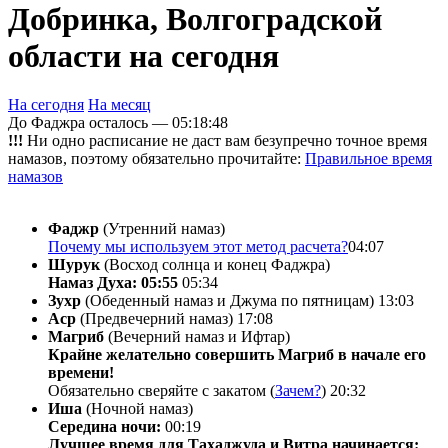
Добринка, Волгоградской
области на сегодня
На сегодня
На месяц
До Фаджра осталось —
05:18:48
!!!
Ни одно расписание не даст вам безупречно точное время
намазов, поэтому обязательно прочитайте:
Правильное время
намазов
Фаджр
(Утренний намаз)
Почему мы используем этот метод расчета?
04:07
Шурук
(Восход солнца и конец Фаджра)
Намаз Духа: 05:55
05:34
Зухр
(Обеденный намаз и Джума по пятницам)
13:03
Аср
(Предвечерний намаз)
17:08
Магриб
(Вечерний намаз и Ифтар)
Крайне желательно совершить Магриб в начале его
времени!
Обязательно сверяйте с закатом (
Зачем?
)
20:32
Иша
(Ночной намаз)
Середина ночи:
00:19
Лучшее время для Тахаджуда и Витра начинается: