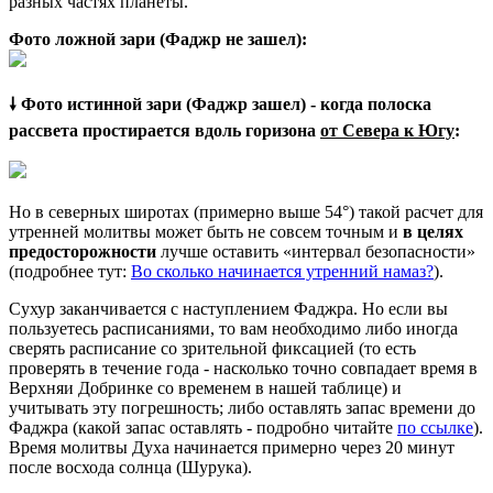
разных частях планеты.
Фото ложной зари (Фаджр не зашел):
🠗 Фото истинной зари (Фаджр зашел) - когда полоска
рассвета простирается вдоль горизона
от Севера к Югу
:
Но в северных широтах (примерно выше 54°) такой расчет для
утренней молитвы может быть не совсем точным и
в целях
предосторожности
лучше оставить «интервал безопасности»
(подробнее тут:
Во сколько начинается утренний намаз?
).
Сухур заканчивается с наступлением Фаджра. Но если вы
пользуетесь расписаниями, то вам необходимо либо иногда
сверять расписание со зрительной фиксацией (то есть
проверять в течение года - насколько точно совпадает время в
Верхняи Добринке со временем в нашей таблице) и
учитывать эту погрешность; либо оставлять запас времени до
Фаджра (какой запас оставлять - подробно читайте
по ссылке
).
Время молитвы Духа начинается примерно через 20 минут
после восхода солнца (Шурука).