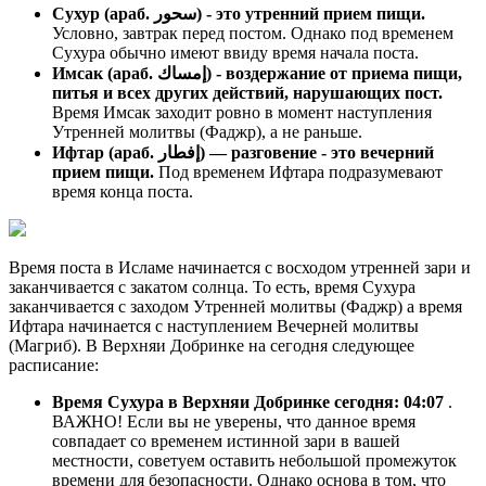
Сухур (араб. سحور) - это утренний прием пищи.
Условно, завтрак перед постом. Однако под временем
Сухура обычно имеют ввиду время начала поста.
Имсак (араб. إمساك) - воздержание от приема пищи,
питья и всех других действий, нарушающих пост.
Время Имсак заходит ровно в момент наступления
Утренней молитвы (Фаджр), а не раньше.
Ифтар (араб. إفطار) — разговение - это вечерний
прием пищи.
Под временем Ифтара подразумевают
время конца поста.
Время поста в Исламе начинается с восходом утренней зари и
заканчивается с закатом солнца. То есть, время Сухура
заканчивается с заходом Утренней молитвы (Фаджр) а время
Ифтара начинается с наступлением Вечерней молитвы
(Магриб). В Верхняи Добринке на сегодня следующее
расписание:
Время Сухура в Верхняи Добринке сегодня:
04:07
.
ВАЖНО! Если вы не уверены, что данное время
совпадает со временем истинной зари в вашей
местности, советуем оставить небольшой промежуток
времени для безопасности. Однако основа в том, что