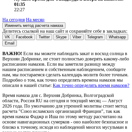
01:35
22:27
На сегодня
На месяц
Изменить метод расчета намаза
Делитесь ссылкой на наш сайт и сохраняйте себе в закладках:
VK
Facebook
Twitter
Skype
Viber
Telegram
Whatsapp
Email
ВАЖНО!
Если вы можете наблюдать закат и восход солнца в
Верхняи Добринке, не стоит полностью доверять какому-либо
расписанию намазов. Если вы заметили разницу между
нашим расписанием и собственным наблюдением, сообщите
нам, мы постараемся сделать календарь молитв более точным.
Подробно о том, как точно определять времена намазов мы
описали в нашей статье:
Как точно определять время намазов?
Время намаза для с. Верхняя Добринка, Волгоградской
области, Россия
RU
на
сегодня
и текущий месяц —
Август
2026 года
. По умолчанию для утренней молитвы стоит метод
расчета "Союз исламских организаций Франции", так как
время намаза Фаджр и Иша по этому методу рассчитано на
основе навигационных сумерков - оно наиболее безопасное и
близко к точному, исходя из наблюдений многих мусульман в