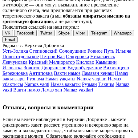
в атмосфере — они могут вызывать иное преломление
солнечного света, чем предполагается при расчетах
теоретического заката (а мы
обязаны опираться именно на
зрительную фиксацию
, а не рассчетную);
Поделиться ссылкой на наш портал:
VK
Facebook
Twitter
Skype
Viber
Telegram
Whatsapp
Email
Рядом с с. Верхняя Добринка
Усть-Золиха
Степновский
Солодушино
Ровное
Путь Ильича
Политотдельское
Петров Вал
Очкуровка
Николаевск
Левчуновка
Красный Мелиоратор
Кислово
Камышин
Иловатка
Золотое
Дворянское
Воднобуерачное
Вихлянцево
Бережновка
Антиповка
Вакти намоз
Ламазан хенаш
Намаз
вакытлары
Рузнама
Намаз уақыты
Namoz vaqtlari
Намаз
убактысы
Namoz vaqti
Намаз вакыты
Рузман
Таквим
Namaz
vaxti
Вақти намоз
Ламаз хан
Namaz vaxtlari
Отзывы, вопросы и комментарии
Если вы ведете наблюдения в Верхняи Добринке - можете
фиксировать закат, рассвет, утреннюю и вечернюю зарю на
камеру и выкладывать сюда, чтобы мы могли корректировать
расписание молитв. Обязательно включайте отображение