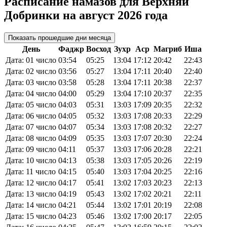
Расписание намазов для Верхняи
Добринки на август 2026 года
Показать прошедшие дни месяца
День
Фаджр
Восход
Зухр
Аср
Магриб
Иша
Дата: 01 число
03:54
05:25
13:04
17:12
20:42
22:43
Дата: 02 число
03:56
05:27
13:04
17:11
20:40
22:40
Дата: 03 число
03:58
05:28
13:04
17:11
20:38
22:37
Дата: 04 число
04:00
05:29
13:04
17:10
20:37
22:35
Дата: 05 число
04:03
05:31
13:03
17:09
20:35
22:32
Дата: 06 число
04:05
05:32
13:03
17:08
20:33
22:29
Дата: 07 число
04:07
05:34
13:03
17:08
20:32
22:27
Дата: 08 число
04:09
05:35
13:03
17:07
20:30
22:24
Дата: 09 число
04:11
05:37
13:03
17:06
20:28
22:21
Дата: 10 число
04:13
05:38
13:03
17:05
20:26
22:19
Дата: 11 число
04:15
05:40
13:03
17:04
20:25
22:16
Дата: 12 число
04:17
05:41
13:02
17:03
20:23
22:13
Дата: 13 число
04:19
05:43
13:02
17:02
20:21
22:11
Дата: 14 число
04:21
05:44
13:02
17:01
20:19
22:08
Дата: 15 число
04:23
05:46
13:02
17:00
20:17
22:05