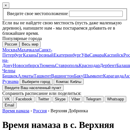
×
Введите свое местоположение
Если вы не найдете свою местность (пусть даже маленькую
деревню), напишите нам - мы постараемся добавить ее в
ближайшее время.
Популярные города
Россия
Весь мир
Москва
Махачкала
Санкт-
Петербург
Казань
Грозный
Екатеринбург
Уфа
Самара
Каспийск
Рос
на-
Дону
Новосибирск
Тюмень
Ставрополь
Краснодар
Дербент
Балаш
Челны
Бишкек
Алматы
Ташкент
Вашингтон
Баку
Шымкент
Караганда
Ак
Рузнама
Выберите город
Компас Киблы
Введите Ваш населенный пункт
Сохранить расписание или поделиться:
VK
Facebook
Twitter
Skype
Viber
Telegram
Whatsapp
Email
Время намаза
›
Россия
› Верхняя Добринка
Время намаза в с. Верхняя