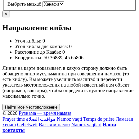
Выбрать мазхаб
×
Направление киблы
Угол киблы:
0
Угол киблы для компаса:
0
Расстояние до Каабы:
0
Координаты:
50.36889
,
45.65806
Линия на карте показывает, в какую сторону должно быть
обращено лицо мусульманина при совершении намазов (то
есть киблу). Вы можете увеличить масштаб и перенести
указатель местоположения на любой известный вам объект
(например, ваш дом), чтобы определить нужное направление
максимально точно.
Найти моё местоположение
© 2026
Рузнама — время намаза
Prayer time
مواقيت الصلاة
Namoz vaqti
Temps de prière
Ламазан
хенаш
Gebetszeit
Вактхои намоз
Namoz vaqtlari
Наши
контакты