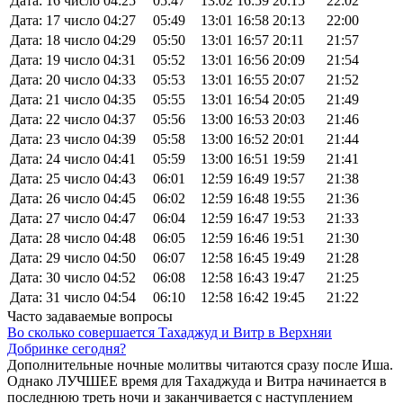
Дата: 16 число
04:25
05:47
13:02
16:59
20:15
22:02
Дата: 17 число
04:27
05:49
13:01
16:58
20:13
22:00
Дата: 18 число
04:29
05:50
13:01
16:57
20:11
21:57
Дата: 19 число
04:31
05:52
13:01
16:56
20:09
21:54
Дата: 20 число
04:33
05:53
13:01
16:55
20:07
21:52
Дата: 21 число
04:35
05:55
13:01
16:54
20:05
21:49
Дата: 22 число
04:37
05:56
13:00
16:53
20:03
21:46
Дата: 23 число
04:39
05:58
13:00
16:52
20:01
21:44
Дата: 24 число
04:41
05:59
13:00
16:51
19:59
21:41
Дата: 25 число
04:43
06:01
12:59
16:49
19:57
21:38
Дата: 26 число
04:45
06:02
12:59
16:48
19:55
21:36
Дата: 27 число
04:47
06:04
12:59
16:47
19:53
21:33
Дата: 28 число
04:48
06:05
12:59
16:46
19:51
21:30
Дата: 29 число
04:50
06:07
12:58
16:45
19:49
21:28
Дата: 30 число
04:52
06:08
12:58
16:43
19:47
21:25
Дата: 31 число
04:54
06:10
12:58
16:42
19:45
21:22
Часто задаваемые вопросы
Во сколько совершается Тахаджуд и Витр в Верхняи
Добринке сегодня?
Дополнительные ночные молитвы читаются сразу после Иша.
Однако ЛУЧШЕЕ время для Тахаджуда и Витра начинается в
последнюю треть ночи и заканчивается с наступлением