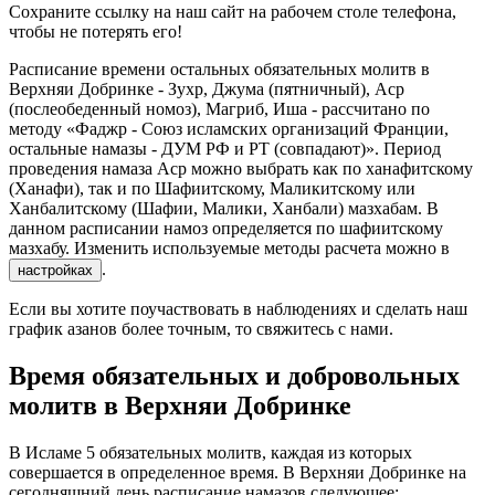
Сохраните ссылку на наш сайт на рабочем столе телефона,
чтобы не потерять его!
Расписание времени остальных обязательных молитв в
Верхняи Добринке - Зухр, Джума (пятничный), Аср
(послеобеденный номоз), Магриб, Иша - рассчитано по
методу «Фаджр - Союз исламских организаций Франции,
остальные намазы - ДУМ РФ и РТ (совпадают)». Период
проведения намаза Аср можно выбрать как по ханафитскому
(Ханафи), так и по Шафиитскому, Маликитскому или
Ханбалитскому (Шафии, Малики, Ханбали) мазхабам. В
данном расписании намоз определяется по шафиитскому
мазхабу. Изменить используемые методы расчета можно в
.
настройках
Если вы хотите поучаствовать в наблюдениях и сделать наш
график азанов более точным, то свяжитесь с нами.
Время обязательных и добровольных
молитв в Верхняи Добринке
В Исламе 5 обязательных молитв, каждая из которых
совершается в определенное время. В Верхняи Добринке на
сегодняшний день расписание намазов следующее: