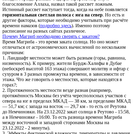
благословение Аллаха, назвал такой рассвет ложным.
Истинный рассвет наступает тогда, когда на небе появляется
горизонтальная светлая полоса с юга на север
. Но есть и
другие факторы, которые необходимо учитывать при расчёте
времени намазов (
подробно здесь
). Именно поэтому
расписание на разных сайтах различное.
Почему Магриб необходимо сверять с закатом?
Время Магриба - это время заката солнца. Но оно может
отличаться от астрономических вычислений по нескольким
причинам:
1. Ландшафт местности может быть разным (горы, равнина,
низменность). К примеру, жители Бурдж-Халифы в Дубае
(небоскреб высотой 163 этажа) совершают молитву и ифтар с
сухуром в 3 разных промежутка времени, в зависимости от
этажа. Что же говорить о местностях, которые находятся в
горах?;
2. Протяженность местности везде разная (например,
протяжённость Москвы без учёта чересполосных участков с
севера на юг в пределах МКАД — 38 км, за пределами МКАД
— 51,7 км; с запада на восток — 29,7 км - то есть от Реутова
до Немчиновки. На 23.12.2022 закат солнца в Реутово - 15:58,
а в Немчиновке - 16:00. То есть разница времени Магриба
между восточной и западной сторонами Москвы на
23.12.2022 - 2 минуты).
3. Эффекты фактической влажности, температуры и давления