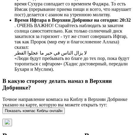
время Сухура совпадает со временем Фаджра. То есть
Имсак (прерывание приема пищи и всего, что нарушает
пост) делается с азаном на утреннюю молитву.
Время Ифтара в Верхняи Добринке на сегодня:
20:32
. ОЧЕНЬ ВАЖНО! Старайтесь наблюдать за закатом
солнца самостоятельно. Как только солнечный диск
закатился за горизонт - тут же стоит совершать Ифтар,
так как Пророк (мир ему и благословение Аллаха)
сказал:
لا يزال الناس في خير ما عجلوا الفطر
«Люди будут пребывать во благе до тех пор, пока будут
торопиться с ифтаром» (Хадис достоверный, передали
Бухари и Муслим).
В какую сторону делать намаз в Верхняи
Добринке?
Точное направление компаса на Киблу в Верхняи Добринке
указано на карте, которую вы можете открыть тут:
Показать компас Киблы онлайн