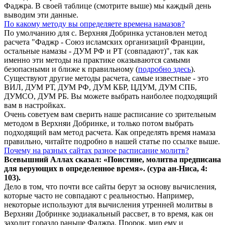
Фаджра. В своей таблице (смотрите выше) мы каждый день
выводим эти данные.
По какому методу вы определяете времена намазов?
По умолчанию для с. Верхняя Добринка установлен метод
расчета "Фаджр - Союз исламских организаций Франции,
остальные намазы - ДУМ РФ и РТ (совпадают)", так как
именно эти методы на практике оказываются самыми
безопасными и ближе к правильному (
подробно здесь
).
Существуют другие методы расчета, самые известные - это
ВИЛ, ДУМ РТ, ДУМ РФ, ДУМ КБР, ЦДУМ, ДУМ СПБ,
ДУМСО, ДУМ РБ. Вы можете выбрать наиболее подходящий
вам в настройках.
Очень советуем вам сверить наше расписание со зрительным
методом в Верхняи Добринке, и только потом выбрать
подходящий вам метод расчета. Как определять время намаза
правильно, читайте подробно в нашей статье по ссылке выше.
Почему на разных сайтах разное расписание молитв?
Всевышний Аллах сказал: «Поистине, молитва предписана
для верующих в
определенное
время». (сура ан-Ниса, 4:
103).
Дело в том, что почти все сайты берут за основу вычисления,
которые часто не совпадают с реальностью. Например,
некоторые используют для вычисления утренней молитвы в
Верхняи Добринке зодиакальный рассвет, в то время, как он
заходит гораздо раньше Фаджра. Пророк, мир ему и