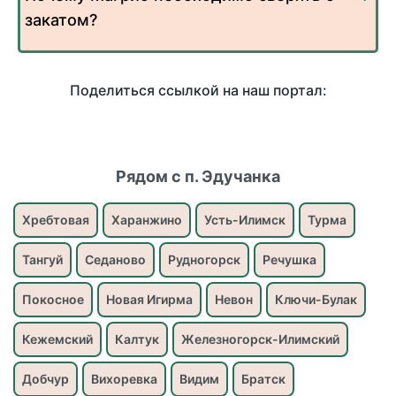
закатом?
Поделиться ссылкой на наш портал:
Рядом с п. Эдучанка
Хребтовая
Харанжино
Усть-Илимск
Турма
Тангуй
Седаново
Рудногорск
Речушка
Покосное
Новая Игирма
Невон
Ключи-Булак
Кежемский
Калтук
Железногорск-Илимский
Добчур
Вихоревка
Видим
Братск