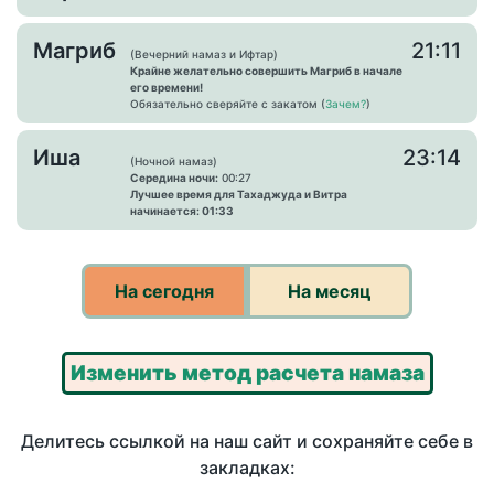
Магриб
21:11
(Вечерний намаз и Ифтар)
Крайне желательно совершить Магриб в начале
его времени!
Обязательно сверяйте с закатом (
Зачем?
)
Иша
23:14
(Ночной намаз)
Середина ночи:
00:27
Лучшее время для Тахаджуда и Витра
начинается: 01:33
На сегодня
На месяц
Изменить метод расчета намаза
Делитесь ссылкой на наш сайт и сохраняйте себе в
закладках: