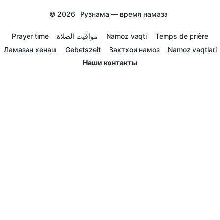
© 2026
Рузнама — время намаза
Prayer time
مواقيت الصلاة
Namoz vaqti
Temps de prière
Ламазан хенаш
Gebetszeit
Вактхои намоз
Namoz vaqtlari
Наши контакты