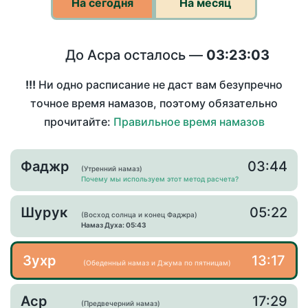
На сегодня
На месяц
До Асра осталось —
03:23:03
!!!
Ни одно расписание не даст вам безупречно
точное время намазов, поэтому обязательно
прочитайте:
Правильное время намазов
Фаджр
03:44
(Утренний намаз)
Почему мы используем этот метод расчета?
Шурук
05:22
(Восход солнца и конец Фаджра)
Намаз Духа: 05:43
Зухр
13:17
(Обеденный намаз и Джума по пятницам)
Аср
17:29
(Предвечерний намаз)