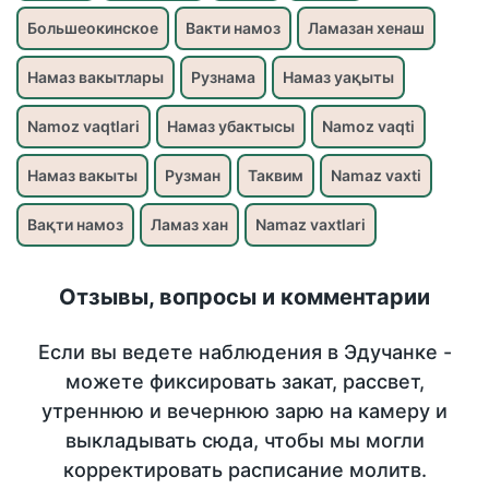
Большеокинское
Вакти намоз
Ламазан хенаш
Намаз вакытлары
Рузнама
Намаз уақыты
Namoz vaqtlari
Намаз убактысы
Namoz vaqti
Намаз вакыты
Рузман
Таквим
Namaz vaxti
Вақти намоз
Ламаз хан
Namaz vaxtlari
Отзывы, вопросы и комментарии
Если вы ведете наблюдения в Эдучанке -
можете фиксировать закат, рассвет,
утреннюю и вечернюю зарю на камеру и
выкладывать сюда, чтобы мы могли
корректировать расписание молитв.