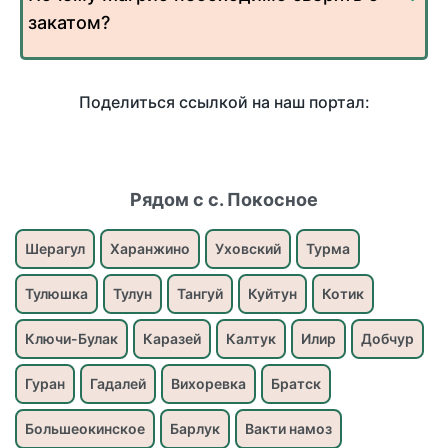
закатом?
Поделиться ссылкой на наш портал:
Рядом с с. Покосное
Шерагул
Харанжино
Уховский
Турма
Тулюшка
Тулун
Тангуй
Куйтун
Котик
Ключи-Булак
Каразей
Калтук
Илир
Добчур
Гуран
Гадалей
Вихоревка
Братск
Большеокинское
Барлук
Вакти намоз