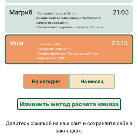
Магриб
21:05
(Вечерний намаз и Ифтар)
Крайне желательно совершить Магриб в
начале его времени!
Обязательно сверяйте с закатом (
Зачем?
)
Иша
23:13
(Ночной намаз)
Середина ночи:
00:29
Лучшее время для Тахаджуда и Витра
начинается: 01:37
На сегодня
На месяц
Изменить метод расчета намаза
Делитесь ссылкой на наш сайт и сохраняйте себе в
закладках: