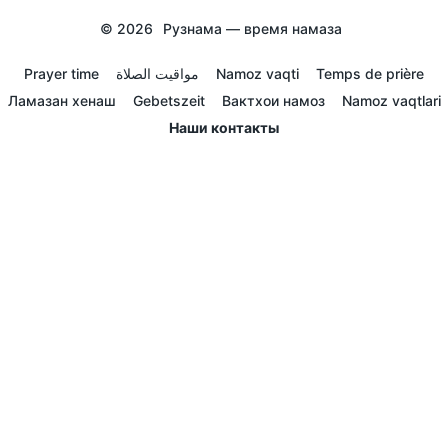
© 2026
Рузнама — время намаза
Prayer time
مواقيت الصلاة
Namoz vaqti
Temps de prière
Ламазан хенаш
Gebetszeit
Вактхои намоз
Namoz vaqtlari
Наши контакты