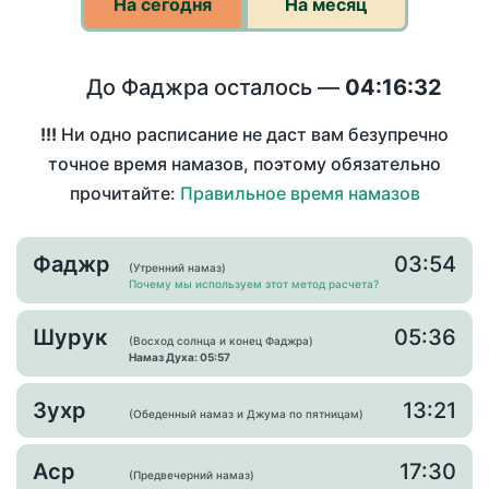
На сегодня
На месяц
До Фаджра осталось —
04:16:32
!!!
Ни одно расписание не даст вам безупречно
точное время намазов, поэтому обязательно
прочитайте:
Правильное время намазов
Фаджр
03:54
(Утренний намаз)
Почему мы используем этот метод расчета?
Шурук
05:36
(Восход солнца и конец Фаджра)
Намаз Духа: 05:57
Зухр
13:21
(Обеденный намаз и Джума по пятницам)
Аср
17:30
(Предвечерний намаз)