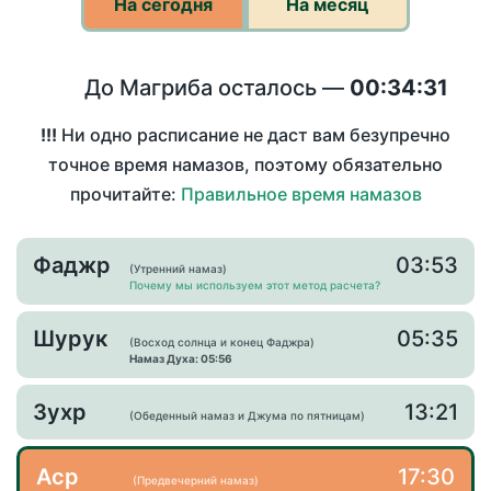
На сегодня
На месяц
До Магриба осталось —
00:34:31
!!!
Ни одно расписание не даст вам безупречно
точное время намазов, поэтому обязательно
прочитайте:
Правильное время намазов
Фаджр
03:53
(Утренний намаз)
Почему мы используем этот метод расчета?
Шурук
05:35
(Восход солнца и конец Фаджра)
Намаз Духа: 05:56
Зухр
13:21
(Обеденный намаз и Джума по пятницам)
Аср
17:30
(Предвечерний намаз)