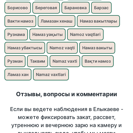
Борисово
Береговая
Барановка
Барзас
Вакти намоз
Ламазан хенаш
Намаз вакытлары
Рузнама
Намаз уақыты
Namoz vaqtlari
Намаз убактысы
Namoz vaqti
Намаз вакыты
Рузман
Таквим
Namaz vaxti
Вақти намоз
Ламаз хан
Namaz vaxtlari
Отзывы, вопросы и комментарии
Если вы ведете наблюдения в Елыкаеве -
можете фиксировать закат, рассвет,
утреннюю и вечернюю зарю на камеру и