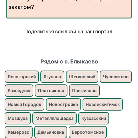
закатом?
Поделиться ссылкой на наш портал:
Рядом с с. Елыкаево
Ясногорский
Ягуново
Щегловский
Чусовитино
Разведчик
Плотниково
Панфилово
Новый Городок
Новостройка
Новоискитимск
Мозжуха
Металлплощадка
Кузбасский
Кемерово
Демьяновка
Верхотомское