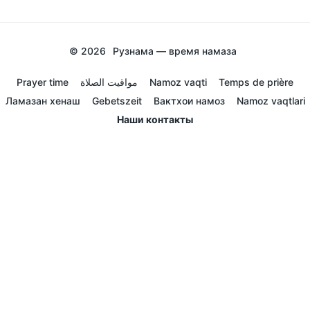
© 2026
Рузнама — время намаза
Prayer time
مواقيت الصلاة
Namoz vaqti
Temps de prière
Ламазан хенаш
Gebetszeit
Вактхои намоз
Namoz vaqtlari
Наши контакты