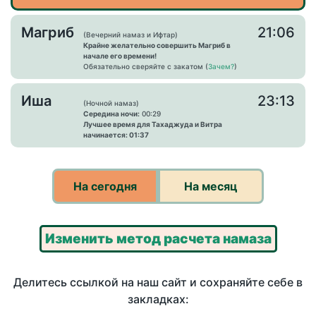
Магриб
21:06
(Вечерний намаз и Ифтар)
Крайне желательно совершить Магриб в
начале его времени!
Обязательно сверяйте с закатом (
Зачем?
)
Иша
23:13
(Ночной намаз)
Середина ночи:
00:29
Лучшее время для Тахаджуда и Витра
начинается: 01:37
На сегодня
На месяц
Изменить метод расчета намаза
Делитесь ссылкой на наш сайт и сохраняйте себе в
закладках: