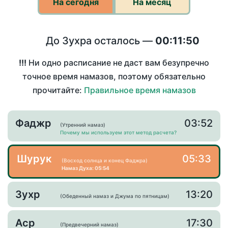
На сегодня
На месяц
До Зухра осталось —
00:11:50
!!!
Ни одно расписание не даст вам безупречно
точное время намазов, поэтому обязательно
прочитайте:
Правильное время намазов
Фаджр
03:52
(Утренний намаз)
Почему мы используем этот метод расчета?
Шурук
05:33
(Восход солнца и конец Фаджра)
Намаз Духа: 05:54
Зухр
13:20
(Обеденный намаз и Джума по пятницам)
Аср
17:30
(Предвечерний намаз)