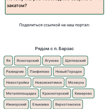
закатом?
Поделиться ссылкой на наш портал:
Рядом с п. Барзас
Яя
Ясногорский
Ягуново
Щегловский
Разведчик
Панфилово
Новый Городок
Новостройка
Новоискитимск
Мозжуха
Металлплощадка
Красногорский
Кемерово
Ижморский
Елыкаево
Верхотомское