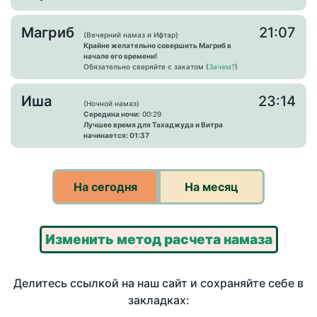
Магриб
21:07
(Вечерний намаз и Ифтар)
Крайне желательно совершить Магриб в
начале его времени!
Обязательно сверяйте с закатом (
Зачем?
)
Иша
23:14
(Ночной намаз)
Середина ночи:
00:29
Лучшее время для Тахаджуда и Витра
начинается: 01:37
На сегодня
На месяц
Изменить метод расчета намаза
Делитесь ссылкой на наш сайт и сохраняйте себе в
закладках: