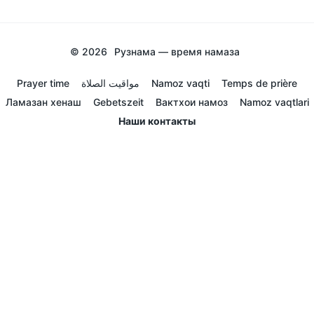
© 2026
Рузнама — время намаза
Prayer time
مواقيت الصلاة
Namoz vaqti
Temps de prière
Ламазан хенаш
Gebetszeit
Вактхои намоз
Namoz vaqtlari
Наши контакты