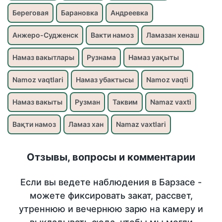
Береговая
Барановка
Андреевка
Анжеро-Судженск
Вакти намоз
Ламазан хенаш
Намаз вакытлары
Рузнама
Намаз уақыты
Namoz vaqtlari
Намаз убактысы
Namoz vaqti
Намаз вакыты
Рузман
Таквим
Namaz vaxti
Вақти намоз
Ламаз хан
Namaz vaxtlari
Отзывы, вопросы и комментарии
Если вы ведете наблюдения в Барзасе -
можете фиксировать закат, рассвет,
утреннюю и вечернюю зарю на камеру и