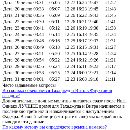
Дата: 19 число
03:31
05:05
12:27
16:25
19:47
21:52
Дата: 20 число
03:33
05:07
12:26
16:23
19:45
21:48
Дата: 21 число
03:36
05:09
12:26
16:22
19:43
21:45
Дата: 22 число
03:39
05:11
12:26
16:21
19:40
21:41
Дата: 23 число
03:41
05:12
12:26
16:19
19:38
21:38
Дата: 24 число
03:44
05:14
12:25
16:18
19:35
21:34
Дата: 25 число
03:46
05:16
12:25
16:17
19:33
21:31
Дата: 26 число
03:49
05:18
12:25
16:15
19:31
21:27
Дата: 27 число
03:51
05:20
12:25
16:14
19:28
21:24
Дата: 28 число
03:54
05:22
12:24
16:12
19:26
21:21
Дата: 29 число
03:56
05:24
12:24
16:11
19:23
21:17
Дата: 30 число
03:58
05:25
12:24
16:09
19:21
21:14
Дата: 31 число
04:01
05:27
12:23
16:08
19:18
21:11
Часто задаваемые вопросы
Во сколько совершается Тахаджуд и Витр в Фруктовой
сегодня?
Дополнительные ночные молитвы читаются сразу после Иша.
Однако ЛУЧШЕЕ время для Тахаджуда и Витра начинается в
последнюю треть ночи и заканчивается с наступлением
Фаджра. В своей таблице (смотрите выше) мы каждый день
выводим эти данные.
По какому методу вы определяете времена намазов?