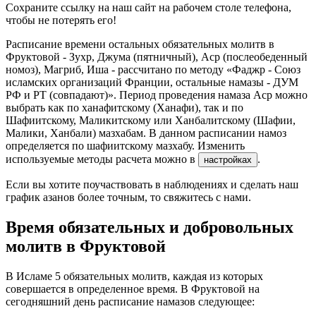
Сохраните ссылку на наш сайт на рабочем столе телефона,
чтобы не потерять его!
Расписание времени остальных обязательных молитв в
Фруктовой - Зухр, Джума (пятничный), Аср (послеобеденный
номоз), Магриб, Иша - рассчитано по методу «Фаджр - Союз
исламских организаций Франции, остальные намазы - ДУМ
РФ и РТ (совпадают)». Период проведения намаза Аср можно
выбрать как по ханафитскому (Ханафи), так и по
Шафиитскому, Маликитскому или Ханбалитскому (Шафии,
Малики, Ханбали) мазхабам. В данном расписании намоз
определяется по шафиитскому мазхабу. Изменить
используемые методы расчета можно в
.
настройках
Если вы хотите поучаствовать в наблюдениях и сделать наш
график азанов более точным, то свяжитесь с нами.
Время обязательных и добровольных
молитв в Фруктовой
В Исламе 5 обязательных молитв, каждая из которых
совершается в определенное время. В Фруктовой на
сегодняшний день расписание намазов следующее: