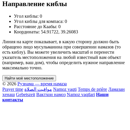
Направление киблы
Угол киблы:
0
Угол киблы для компаса:
0
Расстояние до Каабы:
0
Координаты:
54.91722
,
39.26083
Линия на карте показывает, в какую сторону должно быть
обращено лицо мусульманина при совершении намазов (то
есть киблу). Вы можете увеличить масштаб и перенести
указатель местоположения на любой известный вам объект
(например, ваш дом), чтобы определить нужное направление
максимально точно.
Найти моё местоположение
© 2026
Рузнама — время намаза
Prayer time
مواقيت الصلاة
Namoz vaqti
Temps de prière
Ламазан
хенаш
Gebetszeit
Вактхои намоз
Namoz vaqtlari
Наши
контакты