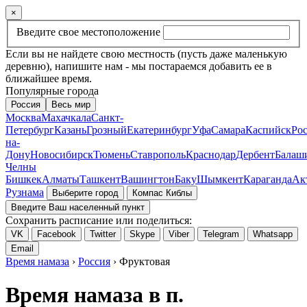
×
Введите свое местоположение
Если вы не найдете свою местность (пусть даже маленькую
деревню), напишите нам - мы постараемся добавить ее в
ближайшее время.
Популярные города
Россия
Весь мир
Москва
Махачкала
Санкт-
Петербург
Казань
Грозный
Екатеринбург
Уфа
Самара
Каспийск
Рос
на-
Дону
Новосибирск
Тюмень
Ставрополь
Краснодар
Дербент
Балаш
Челны
Бишкек
Алматы
Ташкент
Вашингтон
Баку
Шымкент
Караганда
Ак
Рузнама
Выберите город
Компас Киблы
Введите Ваш населенный пункт
Сохранить расписание или поделиться:
VK
Facebook
Twitter
Skype
Viber
Telegram
Whatsapp
Email
Время намаза
›
Россия
› Фруктовая
Время намаза в п.