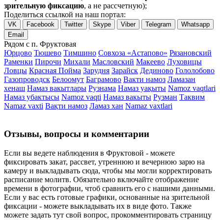
зрительную фиксацию
, а не рассчетную);
Поделиться ссылкой на наш портал:
VK
Facebook
Twitter
Skype
Viber
Telegram
Whatsapp
Email
Рядом с п. Фруктовая
Юрцово
Тюшево
Тимшино
Совхоза «Астапово»
Рязановский
Раменки
Пирочи
Михали
Масловский
Макеево
Луховицы
Ловцы
Красная Пойма
Зарудня
Зарайск
Дединово
Гололобово
Газопроводск
Белоомут
Баграмово
Вакти намоз
Ламазан
хенаш
Намаз вакытлары
Рузнама
Намаз уақыты
Namoz vaqtlari
Намаз убактысы
Namoz vaqti
Намаз вакыты
Рузман
Таквим
Namaz vaxti
Вақти намоз
Ламаз хан
Namaz vaxtlari
Отзывы, вопросы и комментарии
Если вы ведете наблюдения в Фруктовой - можете
фиксировать закат, рассвет, утреннюю и вечернюю зарю на
камеру и выкладывать сюда, чтобы мы могли корректировать
расписание молитв. Обязательно включайте отображение
времени в фотографии, чтоб сравнить его с нашими данными.
Если у вас есть готовые графики, основанные на зрительной
фиксации - можете выкладывать их в виде фото. Также
можете задать тут свой вопрос, прокомментировать страницу