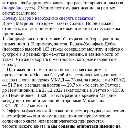
которые необходимо учитывать при расчёте времени намазов
(
подробно здесь
). Именно поэтому расписание на разных
сайтах различное.
Почему Магриб необходимо сверять с закатом?
Время Магриба - это время заката солнца. Но оно может
отличаться от астрономических вычислений по нескольким
причинам:
1. Ландшафт местности может быть разным (горы, равнина,
низменность). К примеру, жители Бурдж-Халифы в Дубае
(небоскреб высотой 163 этажа) совершают молитву и ифтар с
сухуром в 3 разных промежутка времени, в зависимости от
этажа. Что же говорить о местностях, которые находятся в
горах?;
2. Протяженность местности везде разная (например,
протяжённость Москвы без учёта чересполосных участков с
севера на юг в пределах МКАД — 38 км, за пределами МКАД
— 51,7 км; с запада на восток — 29,7 км - то есть от Реутова
до Немчиновки. На 23.12.2022 закат солнца в Реутово - 15:58,
а в Немчиновке - 16:00. То есть разница времени Магриба
между восточной и западной сторонами Москвы на
23.12.2022 - 2 минуты).
3. Эффекты фактической влажности, температуры и давления
в атмосфере — они могут вызывать иное преломление
солнечного света, чем предполагается при расчетах
теоретического заката (а мы
обязаны опираться именно на