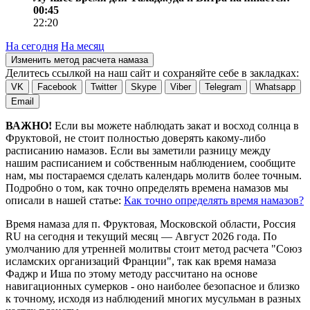
00:45
22:20
На сегодня
На месяц
Изменить метод расчета намаза
Делитесь ссылкой на наш сайт и сохраняйте себе в закладках:
VK
Facebook
Twitter
Skype
Viber
Telegram
Whatsapp
Email
ВАЖНО!
Если вы можете наблюдать закат и восход солнца в
Фруктовой, не стоит полностью доверять какому-либо
расписанию намазов. Если вы заметили разницу между
нашим расписанием и собственным наблюдением, сообщите
нам, мы постараемся сделать календарь молитв более точным.
Подробно о том, как точно определять времена намазов мы
описали в нашей статье:
Как точно определять время намазов?
Время намаза для п. Фруктовая, Московской области, Россия
RU
на
сегодня
и текущий месяц —
Август 2026 года
. По
умолчанию для утренней молитвы стоит метод расчета "Союз
исламских организаций Франции", так как время намаза
Фаджр и Иша по этому методу рассчитано на основе
навигационных сумерков - оно наиболее безопасное и близко
к точному, исходя из наблюдений многих мусульман в разных