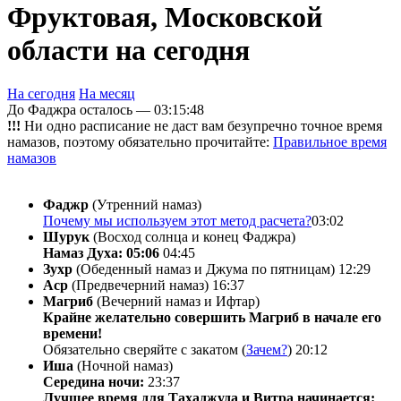
Фруктовая, Московской
области на сегодня
На сегодня
На месяц
До Фаджра осталось —
03:15:48
!!!
Ни одно расписание не даст вам безупречно точное время
намазов, поэтому обязательно прочитайте:
Правильное время
намазов
Фаджр
(Утренний намаз)
Почему мы используем этот метод расчета?
03:02
Шурук
(Восход солнца и конец Фаджра)
Намаз Духа: 05:06
04:45
Зухр
(Обеденный намаз и Джума по пятницам)
12:29
Аср
(Предвечерний намаз)
16:37
Магриб
(Вечерний намаз и Ифтар)
Крайне желательно совершить Магриб в начале его
времени!
Обязательно сверяйте с закатом (
Зачем?
)
20:12
Иша
(Ночной намаз)
Середина ночи:
23:37
Лучшее время для Тахаджуда и Витра начинается: