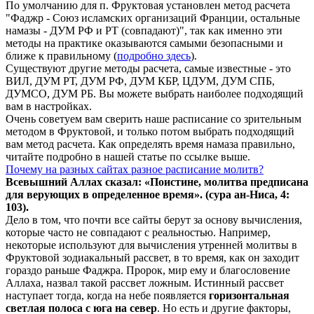
По умолчанию для п. Фруктовая установлен метод расчета
"Фаджр - Союз исламских организаций Франции, остальные
намазы - ДУМ РФ и РТ (совпадают)", так как именно эти
методы на практике оказываются самыми безопасными и
ближе к правильному (
подробно здесь
).
Существуют другие методы расчета, самые известные - это
ВИЛ, ДУМ РТ, ДУМ РФ, ДУМ КБР, ЦДУМ, ДУМ СПБ,
ДУМСО, ДУМ РБ. Вы можете выбрать наиболее подходящий
вам в настройках.
Очень советуем вам сверить наше расписание со зрительным
методом в Фруктовой, и только потом выбрать подходящий
вам метод расчета. Как определять время намаза правильно,
читайте подробно в нашей статье по ссылке выше.
Почему на разных сайтах разное расписание молитв?
Всевышний Аллах сказал: «Поистине, молитва предписана
для верующих в
определенное
время». (сура ан-Ниса, 4:
103).
Дело в том, что почти все сайты берут за основу вычисления,
которые часто не совпадают с реальностью. Например,
некоторые используют для вычисления утренней молитвы в
Фруктовой зодиакальный рассвет, в то время, как он заходит
гораздо раньше Фаджра. Пророк, мир ему и благословение
Аллаха, назвал такой рассвет ложным. Истинный рассвет
наступает тогда, когда на небе появляется
горизонтальная
светлая полоса с юга на север
. Но есть и другие факторы,