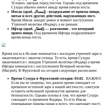
Условно, завтрак перед постом. Однако под временем
Сухура обычно имеют ввиду время начала поста.
Имсак (араб. إمساك) - воздержание от приема пищи,
питья и всех других действий, нарушающих пост.
Время Имсак заходит ровно в момент наступления
Утренней молитвы (Фаджр), а не раньше.
Ифтар (араб. إفطار) — разговение - это вечерний
прием пищи.
Под временем Ифтара подразумевают
время конца поста.
Время поста в Исламе начинается с восходом утренней зари и
заканчивается с закатом солнца. То есть, время Сухура
заканчивается с заходом Утренней молитвы (Фаджр) а время
Ифтара начинается с наступлением Вечерней молитвы
(Магриб). В Фруктовой на сегодня следующее расписание:
Время Сухура в Фруктовой сегодня:
03:02
. ВАЖНО!
Если вы не уверены, что данное время совпадает со
временем истинной зари в вашей местности, советуем
оставить небольшой промежуток времени для
безопасности. Однако основа в том, что время Сухура
совпадает со временем Фаджра. То есть Имсак
(прерывание приема пищи и всего, что нарушает пост)