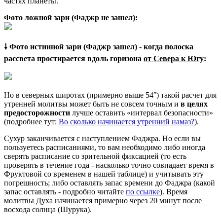
частях планеты.
Фото ложной зари (Фаджр не зашел):
🠗 Фото истинной зари (Фаджр зашел) - когда полоска
рассвета простирается вдоль горизона
от Севера к Югу
:
Но в северных широтах (примерно выше 54°) такой расчет для
утренней молитвы может быть не совсем точным и
в целях
предосторожности
лучше оставить «интервал безопасности»
(подробнее тут:
Во сколько начинается утренний намаз?
).
Сухур заканчивается с наступлением Фаджра. Но если вы
пользуетесь расписаниями, то вам необходимо либо иногда
сверять расписание со зрительной фиксацией (то есть
проверять в течение года - насколько точно совпадает время в
Фруктовой со временем в нашей таблице) и учитывать эту
погрешность; либо оставлять запас времени до Фаджра (какой
запас оставлять - подробно читайте
по ссылке
). Время
молитвы Духа начинается примерно через 20 минут после
восхода солнца (Шурука).