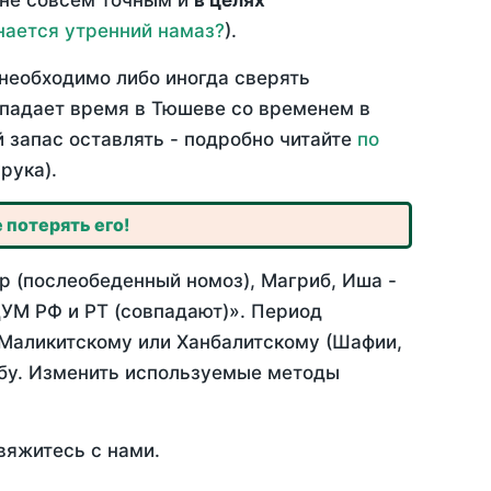
 не совсем точным и
в целях
нается утренний намаз?
).
необходимо либо иногда сверять
овпадает время в Тюшеве со временем в
й запас оставлять - подробно читайте
по
рука).
 потерять его!
р (послеобеденный номоз), Магриб, Иша -
УМ РФ и РТ (совпадают)». Период
 Маликитскому или Ханбалитскому (Шафии,
абу. Изменить используемые методы
вяжитесь с нами.