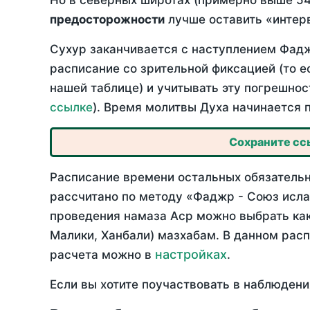
Но в северных широтах (примерно выше 54
предосторожности
лучше оставить «интерв
Сухур заканчивается с наступлением Фадж
расписание со зрительной фиксацией (то е
нашей таблице) и учитывать эту погрешнос
ссылке
). Время молитвы Духа начинается 
Сохраните ссы
Расписание времени остальных обязательн
рассчитано по методу «Фаджр - Союз исла
проведения намаза Аср можно выбрать как
Малики, Ханбали) мазхабам. В данном рас
настройках
расчета можно в
.
Если вы хотите поучаствовать в наблюдени