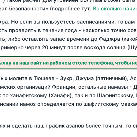
°) такой расчет для утренней молитвы может быть
ал безопасности» (подробнее тут:
Во сколько начи
ра. Но если вы пользуетесь расписаниями, то вам 
сть проверять в течение года - насколько точно с
ть; либо оставлять запас времени до Фаджра (како
примерно через 20 минут после восхода солнца (Шу
лку на наш сайт на рабочем столе телефона, чтобы не
ых молитв в Тюшеве - Зухр, Джума (пятничный), Ас
мских организаций Франции, остальные намазы - Д
 по ханафитскому (Ханафи), так и по Шафиитскому,
писании намоз определяется по шафиитскому мазх
ях и сделать наш график азанов более точным, то с