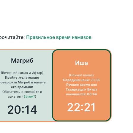
прочитайте:
Правильное время намазов
Магриб
Иша
(Вечерний намаз и Ифтар)
(Ночной намаз)
Крайне желательно
Середина ночи:
23:36
совершить Магриб в начале
Лучшее время для
его времени!
Тахаджуда и Витра
Обязательно сверяйте с
начинается: 00:44
закатом (
Зачем?
)
22:21
20:14