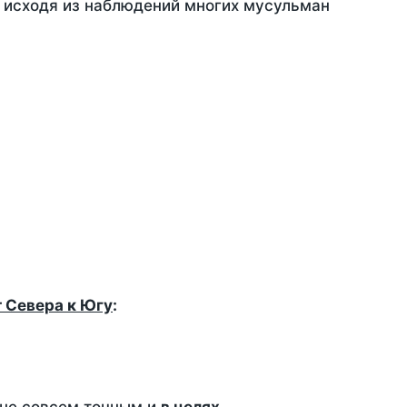
, исходя из наблюдений многих мусульман
т Севера к Югу
: