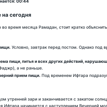
нается: 00:44
 на сегодня
о во время месяца Рамадан, стоит кратко объясни
ем пищи.
Условно, завтрак перед постом. Однако под 
ержание от приема пищи, питья и всех других действий, наруша
аджр), а не раньше.
 - это вечерний прием пищи.
Под временем Ифтара подразум
ом утренней зари и заканчивается с закатом солнц
я Ифтара начинается с наступлением Вечерней мол