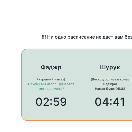
!!!
Ни одно расписание не даст вам бе
Фаджр
Шурук
(Утренний намаз)
(Восход солнца и конец
Почему мы используем этот
Фаджра)
метод расчета?
Намаз Духа: 05:02
02:59
04:41