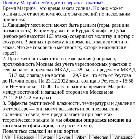
Почему Магриб необходимо сверять с закатом?
Время Магриба - это время заката солнца. Но оно может
отличаться от астрономических вычислений по нескольким
причинам:
1. Ландшафт местности может быть разным (горы, равнина,
низменность). К примеру, жители Бурдж-Халифы в Дубае
(небоскреб высотой 163 этажа) совершают молитву и ифтар с
сухуром в 3 разных промежутка времени, в зависимости от
этажа. Что же говорить о местностях, которые находятся в
горах?;
2. Протяженность местности везде разная (например,
протяжённость Москвы без учёта чересполосных участков с
севера на юг в пределах МКАД — 38 км, за пределами МКАД
— 51,7 км; с запада на восток — 29,7 км - то есть от Реутова
до Немчиновки. На 23.12.2022 закат солнца в Реутово - 15:58,
а в Немчиновке - 16:00. То есть разница времени Магриба
между восточной и западной сторонами Москвы на
23.12.2022 - 2 минуты).
3. Эффекты фактической влажности, температуры и давления
в атмосфере — они могут вызывать иное преломление
солнечного света, чем предполагается при расчетах
теоретического заката (а мы
обязаны опираться именно на
зрительную фиксацию
, а не рассчетную);
Поделиться ссылкой на наш портал:
VK
Facebook
Twitter
Skype
Viber
Telegram
Whatsapp