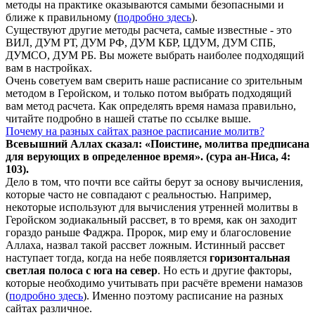
методы на практике оказываются самыми безопасными и
ближе к правильному (
подробно здесь
).
Существуют другие методы расчета, самые известные - это
ВИЛ, ДУМ РТ, ДУМ РФ, ДУМ КБР, ЦДУМ, ДУМ СПБ,
ДУМСО, ДУМ РБ. Вы можете выбрать наиболее подходящий
вам в настройках.
Очень советуем вам сверить наше расписание со зрительным
методом в Геройском, и только потом выбрать подходящий
вам метод расчета. Как определять время намаза правильно,
читайте подробно в нашей статье по ссылке выше.
Почему на разных сайтах разное расписание молитв?
Всевышний Аллах сказал: «Поистине, молитва предписана
для верующих в
определенное
время». (сура ан-Ниса, 4:
103).
Дело в том, что почти все сайты берут за основу вычисления,
которые часто не совпадают с реальностью. Например,
некоторые используют для вычисления утренней молитвы в
Геройском зодиакальный рассвет, в то время, как он заходит
гораздо раньше Фаджра. Пророк, мир ему и благословение
Аллаха, назвал такой рассвет ложным. Истинный рассвет
наступает тогда, когда на небе появляется
горизонтальная
светлая полоса с юга на север
. Но есть и другие факторы,
которые необходимо учитывать при расчёте времени намазов
(
подробно здесь
). Именно поэтому расписание на разных
сайтах различное.