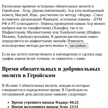
Расписание времени остальных обязательных молитв в
Геройском - Зухр, Джума (пятничный), Аср (послеобеденный
номоз), Магриб, Иша - рассчитано по методу «Фаджр - Союз
исламских организаций Франции, остальные намазы - ДУМ
РФ и РТ (совпадают)». Период проведения намаза Аср можно
выбрать как по ханафитскому (Ханафи), так и по
Шафиитскому, Маликитскому или Ханбалитскому (Шафии,
Малики, Ханбали) мазхабам. В данном расписании намоз
определяется по шафиитскому мазхабу. Изменить
используемые методы расчета можно в
.
настройках
Если вы хотите поучаствовать в наблюдениях и сделать наш
график азанов более точным, то свяжитесь с нами.
Время обязательных и добровольных
молитв в Геройском
В Исламе 5 обязательных молитв, каждая из которых
совершается в определенное время. В Геройском на
сегодняшний день расписание намазов следующее:
Время утреннего намаза Фаджр:
04:22
Время полуденного намаза Зухр:
12:51