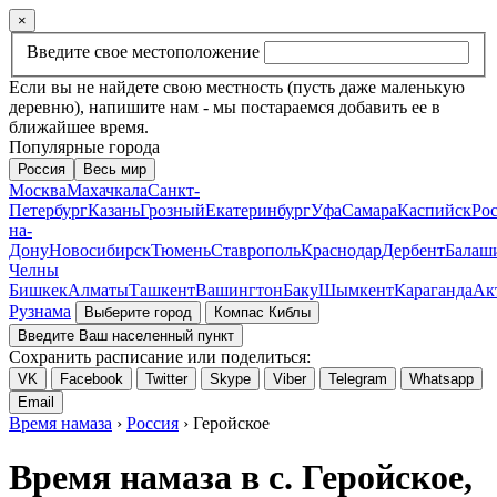
×
Введите свое местоположение
Если вы не найдете свою местность (пусть даже маленькую
деревню), напишите нам - мы постараемся добавить ее в
ближайшее время.
Популярные города
Россия
Весь мир
Москва
Махачкала
Санкт-
Петербург
Казань
Грозный
Екатеринбург
Уфа
Самара
Каспийск
Рос
на-
Дону
Новосибирск
Тюмень
Ставрополь
Краснодар
Дербент
Балаш
Челны
Бишкек
Алматы
Ташкент
Вашингтон
Баку
Шымкент
Караганда
Ак
Рузнама
Выберите город
Компас Киблы
Введите Ваш населенный пункт
Сохранить расписание или поделиться:
VK
Facebook
Twitter
Skype
Viber
Telegram
Whatsapp
Email
Время намаза
›
Россия
› Геройское
Время намаза в с. Геройское,