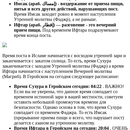
Имсак (араб. إمساك) - воздержание от приема пищи,
питья и всех других действий, нарушающих пост.
Время Имсак заходит ровно в момент наступления
Утренней молитвы (Фаджр), а не раньше.
Ифтар (араб. إفطار) — разговение - это вечерний
прием пищи.
Под временем Ифтара подразумевают
время конца поста.
Время поста в Исламе начинается с восходом утренней зари и
заканчивается с закатом солнца. То есть, время Сухура
заканчивается с заходом Утренней молитвы (Фаджр) а время
Ифтара начинается с наступлением Вечерней молитвы
(Магриб). В Геройском на сегодня следующее расписание:
Время Сухура в Геройском сегодня:
04:22
. ВАЖНО!
Если вы не уверены, что данное время совпадает со
временем истинной зари в вашей местности, советуем
оставить небольшой промежуток времени для
безопасности. Однако основа в том, что время Сухура
совпадает со временем Фаджра. То есть Имсак
(прерывание приема пищи и всего, что нарушает пост)
делается с азаном на утреннюю молитву.
Время Ифтара в Геройском на сегодня:
20:04
. ОЧЕНЬ