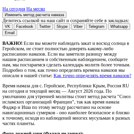
На сегодня
На месяц
Изменить метод расчета намаза
Делитесь ссылкой на наш сайт и сохраняйте себе в закладках:
VK
Facebook
Twitter
Skype
Viber
Telegram
Whatsapp
Email
ВАЖНО!
Если вы можете наблюдать закат и восход солнца в
Геройском, не стоит полностью доверять какому-либо
расписанию намазов. Если вы заметили разницу между
нашим расписанием и собственным наблюдением, сообщите
нам, мы постараемся сделать календарь молитв более точным.
Подробно о том, как точно определять времена намазов мы
описали в нашей статье:
Как точно определять время намазов?
Время намаза для с. Геройское, Республики Крым, Россия
RU
на
сегодня
и текущий месяц —
Август 2026 года
. По
умолчанию для утренней молитвы стоит метод расчета "Союз
исламских организаций Франции", так как время намаза
Фаджр и Иша по этому методу рассчитано на основе
навигационных сумерков - оно наиболее безопасное и близко
к точному, исходя из наблюдений многих мусульман в разных
частях планеты.
Фото ложной зари (Фаджр не зашел):