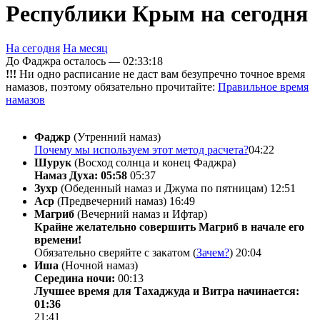
Республики Крым на сегодня
На сегодня
На месяц
До Фаджра осталось —
02:33:18
!!!
Ни одно расписание не даст вам безупречно точное время
намазов, поэтому обязательно прочитайте:
Правильное время
намазов
Фаджр
(Утренний намаз)
Почему мы используем этот метод расчета?
04:22
Шурук
(Восход солнца и конец Фаджра)
Намаз Духа: 05:58
05:37
Зухр
(Обеденный намаз и Джума по пятницам)
12:51
Аср
(Предвечерний намаз)
16:49
Магриб
(Вечерний намаз и Ифтар)
Крайне желательно совершить Магриб в начале его
времени!
Обязательно сверяйте с закатом (
Зачем?
)
20:04
Иша
(Ночной намаз)
Середина ночи:
00:13
Лучшее время для Тахаджуда и Витра начинается:
01:36
21:41