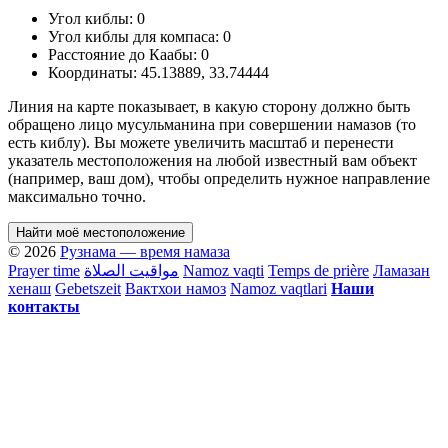
Угол киблы:
0
Угол киблы для компаса:
0
Расстояние до Каабы:
0
Координаты:
45.13889
,
33.74444
Линия на карте показывает, в какую сторону должно быть
обращено лицо мусульманина при совершении намазов (то
есть киблу). Вы можете увеличить масштаб и перенести
указатель местоположения на любой известный вам объект
(например, ваш дом), чтобы определить нужное направление
максимально точно.
Найти моё местоположение
© 2026
Рузнама — время намаза
Prayer time
مواقيت الصلاة
Namoz vaqti
Temps de prière
Ламазан
хенаш
Gebetszeit
Вактхои намоз
Namoz vaqtlari
Наши
контакты