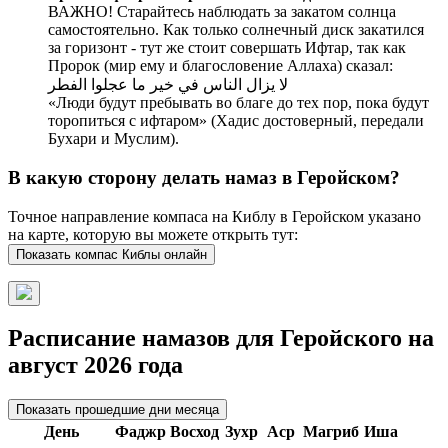
ВАЖНО! Старайтесь наблюдать за закатом солнца
самостоятельно. Как только солнечный диск закатился
за горизонт - тут же стоит совершать Ифтар, так как
Пророк (мир ему и благословение Аллаха) сказал:
لا يزال الناس في خير ما عجلوا الفطر
«Люди будут пребывать во благе до тех пор, пока будут
торопиться с ифтаром» (Хадис достоверный, передали
Бухари и Муслим).
В какую сторону делать намаз в Геройском?
Точное направление компаса на Киблу в Геройском указано
на карте, которую вы можете открыть тут:
Показать компас Киблы онлайн
Расписание намазов для Геройского на
август 2026 года
Показать прошедшие дни месяца
День
Фаджр
Восход
Зухр
Аср
Магриб
Иша