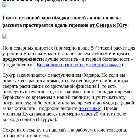
🠗 Фото истинной зари (Фаджр зашел) - когда полоска
рассвета простирается вдоль горизона
от Севера к Югу
:
Но в северных широтах (примерно выше 54°) такой расчет для
утренней молитвы может быть не совсем точным и
в целях
предосторожности
лучше оставить «интервал безопасности»
(подробнее тут:
Во сколько начинается утренний намаз?
).
Сухур заканчивается с наступлением Фаджра. Но если вы
пользуетесь расписаниями, то вам необходимо либо иногда
сверять расписание со зрительной фиксацией (то есть
проверять в течение года - насколько точно совпадает время в
Геройском со временем в нашей таблице) и учитывать эту
погрешность; либо оставлять запас времени до Фаджра (какой
запас оставлять - подробно читайте
по ссылке
). Время
молитвы Духа начинается примерно через 20 минут после
восхода солнца (Шурука).
Сохраните ссылку на наш сайт на рабочем столе телефона,
чтобы не потерять его!