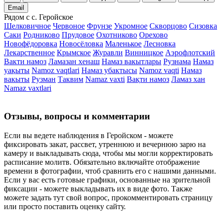
Email
Рядом с с. Геройское
Шелковичное
Червоное
Фрунзе
Укромное
Скворцово
Сизовка
Саки
Родниково
Прудовое
Охотниково
Орехово
Новофёдоровка
Новосёловка
Маленькое
Лесновка
Лекарственное
Крымское
Журавли
Винницкое
Аэрофлотский
Вакти намоз
Ламазан хенаш
Намаз вакытлары
Рузнама
Намаз
уақыты
Namoz vaqtlari
Намаз убактысы
Namoz vaqti
Намаз
вакыты
Рузман
Таквим
Namaz vaxti
Вақти намоз
Ламаз хан
Namaz vaxtlari
Отзывы, вопросы и комментарии
Если вы ведете наблюдения в Геройском - можете
фиксировать закат, рассвет, утреннюю и вечернюю зарю на
камеру и выкладывать сюда, чтобы мы могли корректировать
расписание молитв. Обязательно включайте отображение
времени в фотографии, чтоб сравнить его с нашими данными.
Если у вас есть готовые графики, основанные на зрительной
фиксации - можете выкладывать их в виде фото. Также
можете задать тут свой вопрос, прокомментировать страницу
или просто поставить оценку сайту.