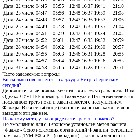
Дата: 22 число
04:45
05:55
12:48
16:37
19:41
21:10
Дата: 23 число
04:47
05:56
12:48
16:37
19:39
21:08
Дата: 24 число
04:48
05:57
12:47
16:36
19:37
21:06
Дата: 25 число
04:49
05:58
12:47
16:35
19:35
21:04
Дата: 26 число
04:51
05:59
12:47
16:34
19:34
21:02
Дата: 27 число
04:52
06:01
12:47
16:33
19:32
20:59
Дата: 28 число
04:54
06:02
12:46
16:32
19:30
20:57
Дата: 29 число
04:55
06:03
12:46
16:31
19:28
20:55
Дата: 30 число
04:57
06:04
12:46
16:30
19:26
20:53
Дата: 31 число
04:58
06:05
12:45
16:28
19:25
20:51
Часто задаваемые вопросы
Во сколько совершается Тахаджуд и Витр в Геройском
сегодня?
Дополнительные ночные молитвы читаются сразу после Иша.
Однако ЛУЧШЕЕ время для Тахаджуда и Витра начинается в
последнюю треть ночи и заканчивается с наступлением
Фаджра. В своей таблице (смотрите выше) мы каждый день
выводим эти данные.
По какому методу вы определяете времена намазов?
По умолчанию для с. Геройское установлен метод расчета
"Фаджр - Союз исламских организаций Франции, остальные
намазы - ДУМ РФ и РТ (совпадают)", так как именно эти