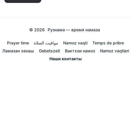
© 2026
Рузнама — время намаза
Prayer time
مواقيت الصلاة
Namoz vaqti
Temps de prière
Ламазан хенаш
Gebetszeit
Вактхои намоз
Namoz vaqtlari
Наши контакты