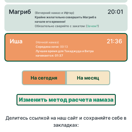
Магриб
20:01
(Вечерний намаз и Ифтар)
Крайне желательно совершить Магриб в
начале его времени!
Обязательно сверяйте с закатом (
Зачем?
)
Иша
21:36
(Ночной намаз)
Середина ночи:
00:13
Лучшее время для Тахаджуда и Витра
начинается: 01:37
На сегодня
На месяц
Изменить метод расчета намаза
Делитесь ссылкой на наш сайт и сохраняйте себе в
закладках: