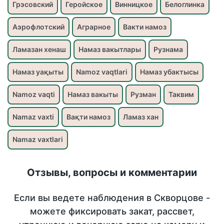
Грэсовский
Геройское
Винницкое
Белоглинка
Аэрофлотский
Аграрное
Вакти намоз
Ламазан хенаш
Намаз вакытлары
Рузнама
Намаз уақыты
Namoz vaqtlari
Намаз убактысы
Namoz vaqti
Намаз вакыты
Рузман
Таквим
Namaz vaxti
Вақти намоз
Ламаз хан
Namaz vaxtlari
Отзывы, вопросы и комментарии
Если вы ведете наблюдения в Скворцове -
можете фиксировать закат, рассвет,