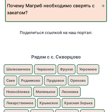
Почему Магриб необходимо сверять с
закатом?
Поделиться ссылкой на наш портал:
Рядом с с. Скворцово
Шелковичное
Червоное
Фрунзе
Укромное
Саки
Родниково
Прудовое
Орехово
Новосёловка
Маленькое
Лесновка
Лекарственное
Крымское
Красная Зорька