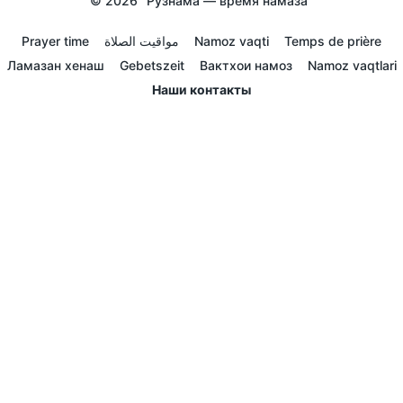
© 2026
Рузнама — время намаза
Prayer time
مواقيت الصلاة
Namoz vaqti
Temps de prière
Ламазан хенаш
Gebetszeit
Вактхои намоз
Namoz vaqtlari
Наши контакты