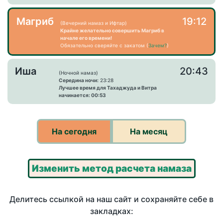
Магриб
19:12
(Вечерний намаз и Ифтар)
Крайне желательно совершить Магриб в
начале его времени!
Обязательно сверяйте с закатом (
Зачем?
)
Иша
20:43
(Ночной намаз)
Середина ночи:
23:28
Лучшее время для Тахаджуда и Витра
начинается: 00:53
На сегодня
На месяц
Изменить метод расчета намаза
Делитесь ссылкой на наш сайт и сохраняйте себе в
закладках: