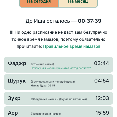
На сегодня
На месяц
До Иша осталось —
00:37:39
!!!
Ни одно расписание не даст вам безупречно
точное время намазов, поэтому обязательно
прочитайте:
Правильное время намазов
Фаджр
03:44
(Утренний намаз)
Почему мы используем этот метод расчета?
Шурук
04:54
(Восход солнца и конец Фаджра)
Намаз Духа: 05:15
Зухр
12:03
(Обеденный намаз и Джума по пятницам)
Аср
15:59
(Предвечерний намаз)