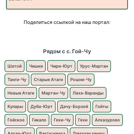
Поделиться ссылкой на наш портал:
Рядом с с. Гой-Чу
Шатой
Чишки
Чири-Юрт
Урус-Мартан
Танги-Чу
Старые Атаги
Рошни-Чу
Новые Атаги
Мартан-Чу
Лаха-Варанды
Кулары
Дуба-Юрт
Дачу-Борзой
Гойты
Гойское
Гикало
Гехи-Чу
Гехи
Алхазурово
Алхан-Юрт
Вакти намоз
Ламазан хенаш