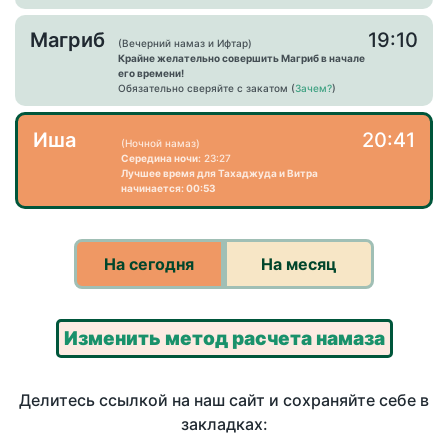
Магриб
19:10
(Вечерний намаз и Ифтар)
Крайне желательно совершить Магриб в начале
его времени!
Обязательно сверяйте с закатом (
Зачем?
)
Иша
20:41
(Ночной намаз)
Середина ночи:
23:27
Лучшее время для Тахаджуда и Витра
начинается: 00:53
На сегодня
На месяц
Изменить метод расчета намаза
Делитесь ссылкой на наш сайт и сохраняйте себе в
закладках: