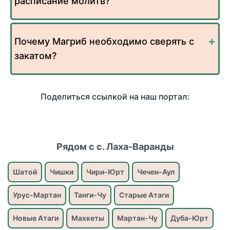
расписание молитв?
Почему Магриб необходимо сверять с
закатом?
Поделиться ссылкой на наш портал:
Рядом с с. Лаха-Варанды
Шатой
Чишки
Чири-Юрт
Чечен-Аул
Урус-Мартан
Танги-Чу
Старые Атаги
Новые Атаги
Махкеты
Мартан-Чу
Дуба-Юрт