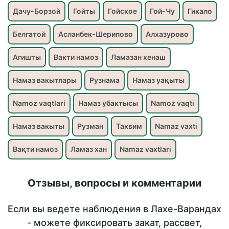
Дачу-Борзой
Гойты
Гойское
Гой-Чу
Гикало
Белгатой
Асланбек-Шерипово
Алхазурово
Агишты
Вакти намоз
Ламазан хенаш
Намаз вакытлары
Рузнама
Намаз уақыты
Namoz vaqtlari
Намаз убактысы
Namoz vaqti
Намаз вакыты
Рузман
Таквим
Namaz vaxti
Вақти намоз
Ламаз хан
Namaz vaxtlari
Отзывы, вопросы и комментарии
Если вы ведете наблюдения в Лахе-Варандах
- можете фиксировать закат, рассвет,