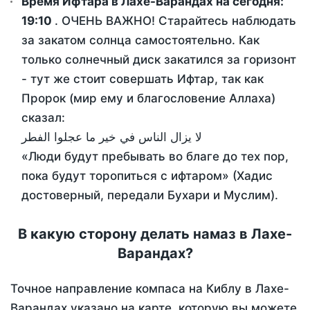
Время Ифтара в Лахе-Варандах на сегодня:
19:10
. ОЧЕНЬ ВАЖНО! Старайтесь наблюдать
за закатом солнца самостоятельно. Как
только солнечный диск закатился за горизонт
- тут же стоит совершать Ифтар, так как
Пророк (мир ему и благословение Аллаха)
сказал:
لا يزال الناس في خير ما عجلوا الفطر
«Люди будут пребывать во благе до тех пор,
пока будут торопиться с ифтаром» (Хадис
достоверный, передали Бухари и Муслим).
В какую сторону делать намаз в Лахе-
Варандах?
Точное направление компаса на Киблу в Лахе-
Варандах указано на карте, которую вы можете