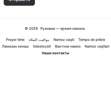
© 2026
Рузнама — время намаза
Prayer time
مواقيت الصلاة
Namoz vaqti
Temps de prière
Ламазан хенаш
Gebetszeit
Вактхои намоз
Namoz vaqtlari
Наши контакты