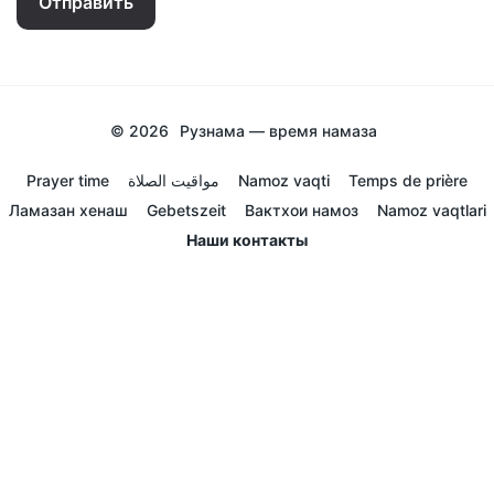
Отправить
© 2026
Рузнама — время намаза
Prayer time
مواقيت الصلاة
Namoz vaqti
Temps de prière
Ламазан хенаш
Gebetszeit
Вактхои намоз
Namoz vaqtlari
Наши контакты