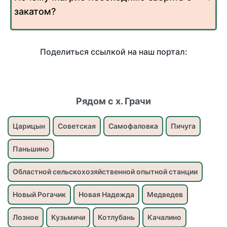
закатом?
Поделиться ссылкой на наш портал:
Рядом с х. Грачи
Царицын
Советская
Самофаловка
Пичуга
Паньшино
Областной сельскохозяйственной опытной станции
Новый Рогачик
Новая Надежда
Медведев
Лозное
Кузьмичи
Котлубань
Качалино