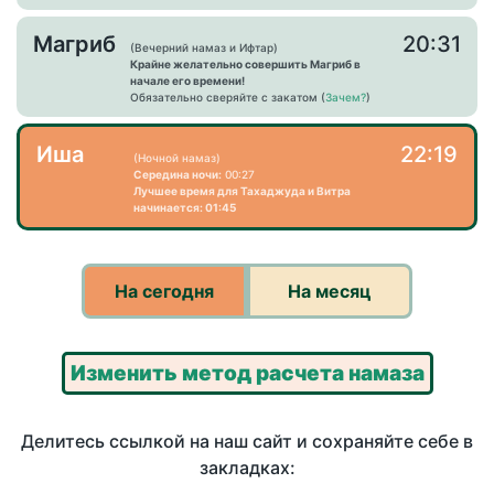
Магриб
20:31
(Вечерний намаз и Ифтар)
Крайне желательно совершить Магриб в
начале его времени!
Обязательно сверяйте с закатом (
Зачем?
)
Иша
22:19
(Ночной намаз)
Середина ночи:
00:27
Лучшее время для Тахаджуда и Витра
начинается: 01:45
На сегодня
На месяц
Изменить метод расчета намаза
Делитесь ссылкой на наш сайт и сохраняйте себе в
закладках: