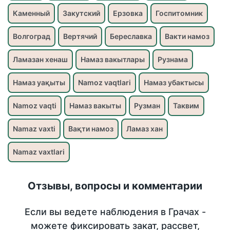
Каменный
Закутский
Ерзовка
Госпитомник
Волгоград
Вертячий
Береславка
Вакти намоз
Ламазан хенаш
Намаз вакытлары
Рузнама
Намаз уақыты
Namoz vaqtlari
Намаз убактысы
Namoz vaqti
Намаз вакыты
Рузман
Таквим
Namaz vaxti
Вақти намоз
Ламаз хан
Namaz vaxtlari
Отзывы, вопросы и комментарии
Если вы ведете наблюдения в Грачах -
можете фиксировать закат, рассвет,