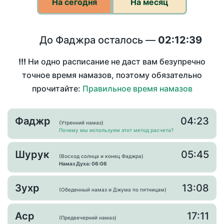
На сегодня
На месяц
До Фаджра осталось —
02:12:39
!!!
Ни одно расписание не даст вам безупречно
точное время намазов, поэтому обязательно
прочитайте:
Правильное время намазов
Фаджр
04:23
(Утренний намаз)
Почему мы используем этот метод расчета?
Шурук
05:45
(Восход солнца и конец Фаджра)
Намаз Духа: 06:06
Зухр
13:08
(Обеденный намаз и Джума по пятницам)
Аср
17:11
(Предвечерний намаз)