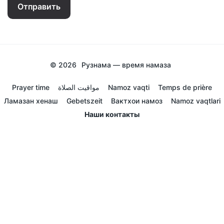
Отправить
© 2026
Рузнама — время намаза
Prayer time
مواقيت الصلاة
Namoz vaqti
Temps de prière
Ламазан хенаш
Gebetszeit
Вактхои намоз
Namoz vaqtlari
Наши контакты