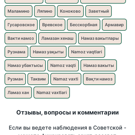
Маламино
Ляпино
Коноково
Заветный
Гусаровское
Вревское
Бесскорбная
Армавир
Вакти намоз
Ламазан хенаш
Намаз вакытлары
Рузнама
Намаз уақыты
Namoz vaqtlari
Намаз убактысы
Namoz vaqti
Намаз вакыты
Рузман
Таквим
Namaz vaxti
Вақти намоз
Ламаз хан
Namaz vaxtlari
Отзывы, вопросы и комментарии
Если вы ведете наблюдения в Советской -