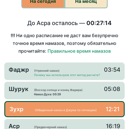
На сегодня
На месяц
До Асра осталось —
00:27:14
!!!
Ни одно расписание не даст вам безупречно
точное время намазов, поэтому обязательно
прочитайте:
Правильное время намазов
Фаджр
03:54
(Утренний намаз)
Почему мы используем этот метод расчета?
Шурук
05:08
(Восход солнца и конец Фаджра)
Намаз Духа: 05:29
Зухр
12:21
(Обеденный намаз и Джума по пятницам)
Аср
16:19
(Предвечерний намаз)