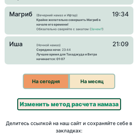
Магриб
19:34
(Вечерний намаз и Ифтар)
Крайне желательно совершить Магриб в
начале его времени!
Обязательно сверяйте с закатом (
Зачем?
)
Иша
21:09
(Ночной намаз)
Середина ночи:
23:44
Лучшее время для Тахаджуда и Витра
начинается: 01:07
На сегодня
На месяц
Изменить метод расчета намаза
Делитесь ссылкой на наш сайт и сохраняйте себе в
закладках: