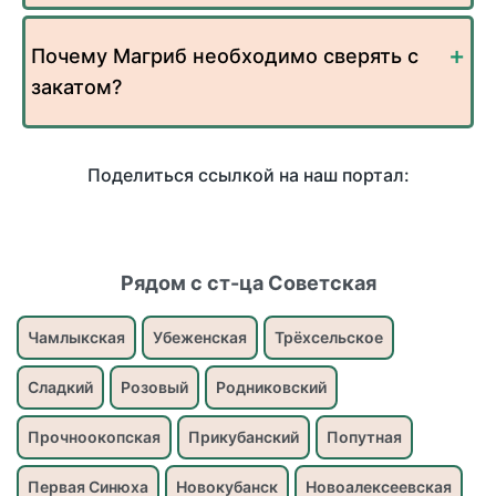
Почему Магриб необходимо сверять с
закатом?
Поделиться ссылкой на наш портал:
Рядом с ст-ца Советская
Чамлыкская
Убеженская
Трёхсельское
Сладкий
Розовый
Родниковский
Прочноокопская
Прикубанский
Попутная
Первая Синюха
Новокубанск
Новоалексеевская