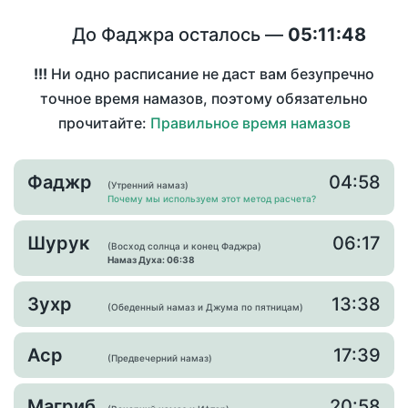
До Фаджра осталось —
05:11:47
!!!
Ни одно расписание не даст вам безупречно
точное время намазов, поэтому обязательно
прочитайте:
Правильное время намазов
Фаджр
04:58
(Утренний намаз)
Почему мы используем этот метод расчета?
Шурук
06:17
(Восход солнца и конец Фаджра)
Намаз Духа: 06:38
Зухр
13:38
(Обеденный намаз и Джума по пятницам)
Аср
17:39
(Предвечерний намаз)
Магриб
20:58