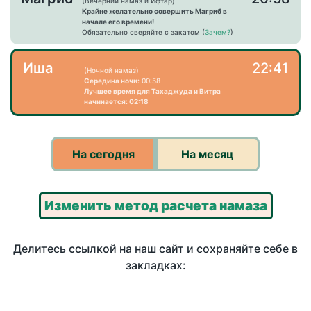
(Вечерний намаз и Ифтар)
Крайне желательно совершить Магриб в
начале его времени!
Обязательно сверяйте с закатом (
Зачем?
)
Иша
22:41
(Ночной намаз)
Середина ночи:
00:58
Лучшее время для Тахаджуда и Витра
начинается: 02:18
На сегодня
На месяц
Изменить метод расчета намаза
Делитесь ссылкой на наш сайт и сохраняйте себе в
закладках: