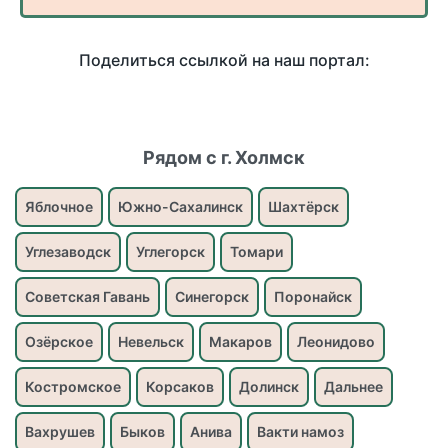
Поделиться ссылкой на наш портал:
Рядом с г. Холмск
Яблочное
Южно-Сахалинск
Шахтёрск
Углезаводск
Углегорск
Томари
Советская Гавань
Синегорск
Поронайск
Озёрское
Невельск
Макаров
Леонидово
Костромское
Корсаков
Долинск
Дальнее
Вахрушев
Быков
Анива
Вакти намоз