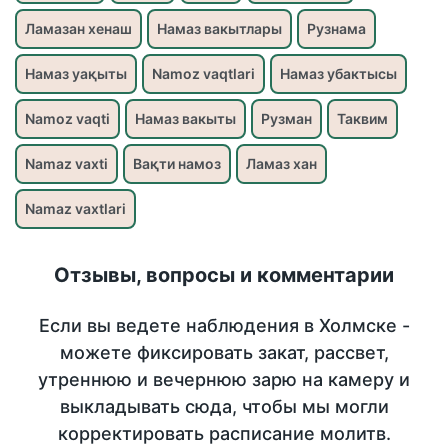
Ламазан хенаш
Намаз вакытлары
Рузнама
Намаз уақыты
Namoz vaqtlari
Намаз убактысы
Namoz vaqti
Намаз вакыты
Рузман
Таквим
Namaz vaxti
Вақти намоз
Ламаз хан
Namaz vaxtlari
Отзывы, вопросы и комментарии
Если вы ведете наблюдения в Холмске -
можете фиксировать закат, рассвет,
утреннюю и вечернюю зарю на камеру и
выкладывать сюда, чтобы мы могли
корректировать расписание молитв.