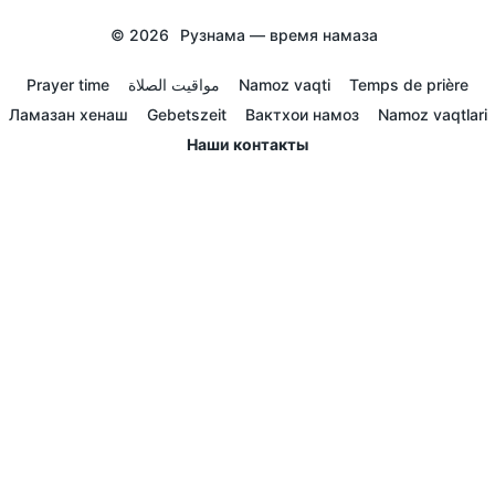
© 2026
Рузнама — время намаза
Prayer time
مواقيت الصلاة
Namoz vaqti
Temps de prière
Ламазан хенаш
Gebetszeit
Вактхои намоз
Namoz vaqtlari
Наши контакты