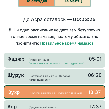
На сегодня
На месяц
До Асра осталось —
00:03:25
!!!
Ни одно расписание не даст вам безупречно
точное время намазов, поэтому обязательно
прочитайте:
Правильное время намазов
Фаджр
05:01
(Утренний намаз)
Почему мы используем этот метод расчета?
Шурук
06:20
(Восход солнца и конец Фаджра)
Намаз Духа: 06:41
Зухр
13:37
(Обеденный намаз и Джума по пятницам)
Аср
17:37
(Предвечерний намаз)