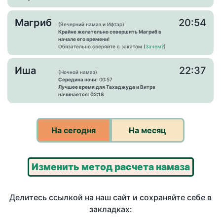
Магриб
20:54
(Вечерний намаз и Ифтар)
Крайне желательно совершить Магриб в
начале его времени!
Обязательно сверяйте с закатом (
Зачем?
)
Иша
22:37
(Ночной намаз)
Середина ночи:
00:57
Лучшее время для Тахаджуда и Витра
начинается: 02:18
На сегодня
На месяц
Изменить метод расчета намаза
Делитесь ссылкой на наш сайт и сохраняйте себе в
закладках: