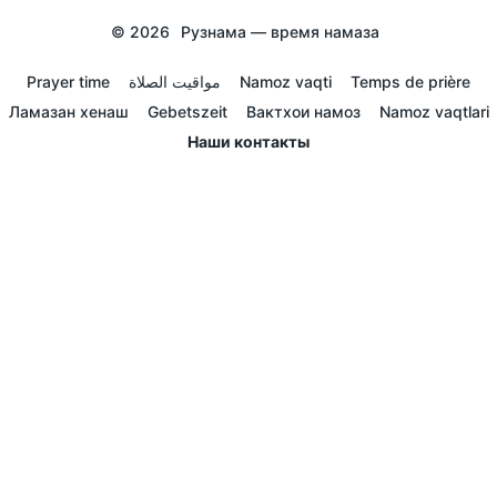
© 2026
Рузнама — время намаза
Prayer time
مواقيت الصلاة
Namoz vaqti
Temps de prière
Ламазан хенаш
Gebetszeit
Вактхои намоз
Namoz vaqtlari
Наши контакты