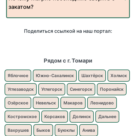
закатом?
Поделиться ссылкой на наш портал:
Рядом с г. Томари
Яблочное
Южно-Сахалинск
Шахтёрск
Холмск
Углезаводск
Углегорск
Синегорск
Поронайск
Озёрское
Невельск
Макаров
Леонидово
Костромское
Корсаков
Долинск
Дальнее
Вахрушев
Быков
Буюклы
Анива