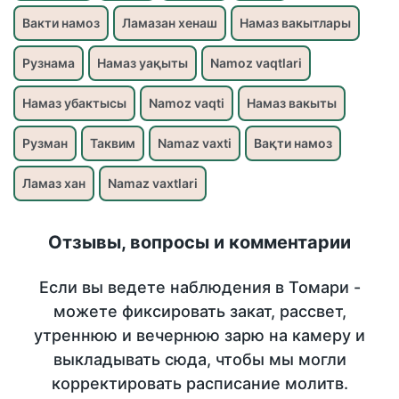
Вакти намоз
Ламазан хенаш
Намаз вакытлары
Рузнама
Намаз уақыты
Namoz vaqtlari
Намаз убактысы
Namoz vaqti
Намаз вакыты
Рузман
Таквим
Namaz vaxti
Вақти намоз
Ламаз хан
Namaz vaxtlari
Отзывы, вопросы и комментарии
Если вы ведете наблюдения в Томари -
можете фиксировать закат, рассвет,
утреннюю и вечернюю зарю на камеру и
выкладывать сюда, чтобы мы могли
корректировать расписание молитв.