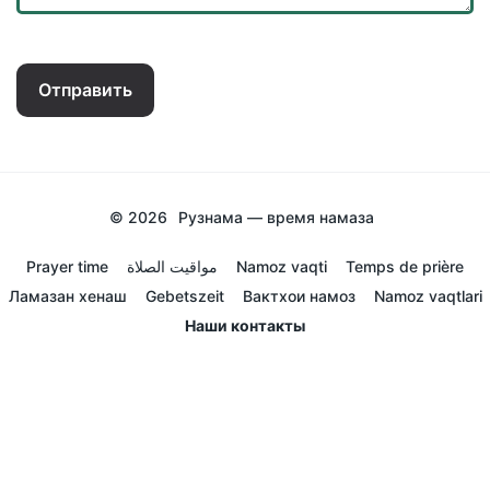
Отправить
© 2026
Рузнама — время намаза
Prayer time
مواقيت الصلاة
Namoz vaqti
Temps de prière
Ламазан хенаш
Gebetszeit
Вактхои намоз
Namoz vaqtlari
Наши контакты