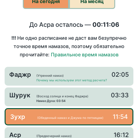
На сегодня
На месяц
До Асра осталось —
00:11:06
!!!
Ни одно расписание не даст вам безупречно
точное время намазов, поэтому обязательно
прочитайте:
Правильное время намазов
Фаджр
02:05
(Утренний намаз)
Почему мы используем этот метод расчета?
Шурук
03:33
(Восход солнца и конец Фаджра)
Намаз Духа: 03:54
Зухр
11:54
(Обеденный намаз и Джума по пятницам)
Аср
16:12
(Предвечерний намаз)