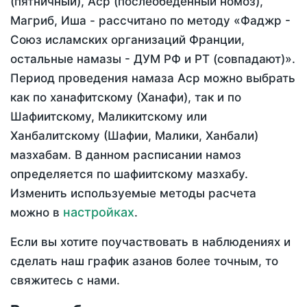
(пятничный), Аср (послеобеденный номоз),
Магриб, Иша - рассчитано по методу «Фаджр -
Союз исламских организаций Франции,
остальные намазы - ДУМ РФ и РТ (совпадают)».
Период проведения намаза Аср можно выбрать
как по ханафитскому (Ханафи), так и по
Шафиитскому, Маликитскому или
Ханбалитскому (Шафии, Малики, Ханбали)
мазхабам. В данном расписании намоз
определяется по шафиитскому мазхабу.
Изменить используемые методы расчета
настройках
можно в
.
Если вы хотите поучаствовать в наблюдениях и
сделать наш график азанов более точным, то
свяжитесь с нами.