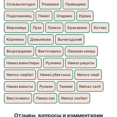
Сольвычегодск
Ромашки
Приводино
Подосиновец
Пинюг
Опарино
Нурма
Маромица
Луза
Лальск
Красавино
Котлас
Коряжма
Демьяново
Вычегодский
Возрождение
Вакти намоз
Ламазан хенаш
Намаз вакытлары
Рузнама
Намаз уақыты
Namoz vaqtlari
Намаз убактысы
Namoz vaqti
Намаз вакыты
Рузман
Таквим
Namaz vaxti
Вақти намоз
Ламаз хан
Namaz vaxtlari
Отзывы, вопросы и комментарии