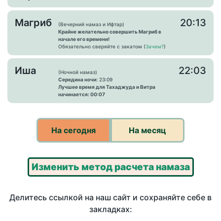
Магриб
20:13
(Вечерний намаз и Ифтар)
Крайне желательно совершить Магриб в
начале его времени!
Обязательно сверяйте с закатом (
Зачем?
)
Иша
22:03
(Ночной намаз)
Середина ночи:
23:09
Лучшее время для Тахаджуда и Витра
начинается: 00:07
На сегодня
На месяц
Изменить метод расчета намаза
Делитесь ссылкой на наш сайт и сохраняйте себе в
закладках: