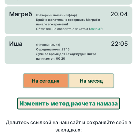
Магриб
20:04
(Вечерний намаз и Ифтар)
Крайне желательно совершить Магриб в
начале его времени!
Обязательно сверяйте с закатом (
Зачем?
)
Иша
22:05
(Ночной намаз)
Середина ночи:
23:16
Лучшее время для Тахаджуда и Витра
начинается: 00:20
На сегодня
На месяц
Изменить метод расчета намаза
Делитесь ссылкой на наш сайт и сохраняйте себе в
закладках: