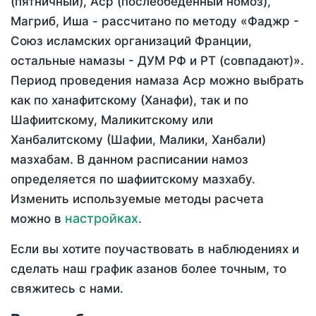
(пятничный), Аср (послеобеденный номоз),
Магриб, Иша - рассчитано по методу «Фаджр -
Союз исламских организаций Франции,
остальные намазы - ДУМ РФ и РТ (совпадают)».
Период проведения намаза Аср можно выбрать
как по ханафитскому (Ханафи), так и по
Шафиитскому, Маликитскому или
Ханбалитскому (Шафии, Малики, Ханбали)
мазхабам. В данном расписании намоз
определяется по шафиитскому мазхабу.
Изменить используемые методы расчета
настройках
можно в
.
Если вы хотите поучаствовать в наблюдениях и
сделать наш график азанов более точным, то
свяжитесь с нами.