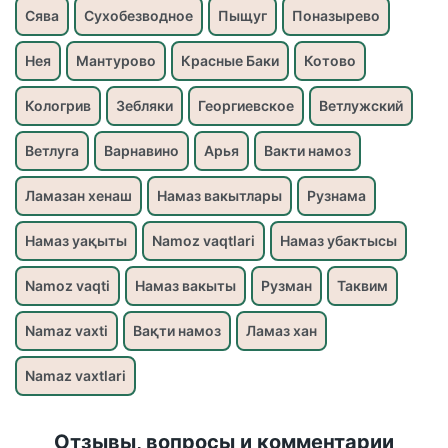
Сява
Сухобезводное
Пыщуг
Поназырево
Нея
Мантурово
Красные Баки
Котово
Кологрив
Зебляки
Георгиевское
Ветлужский
Ветлуга
Варнавино
Арья
Вакти намоз
Ламазан хенаш
Намаз вакытлары
Рузнама
Намаз уақыты
Namoz vaqtlari
Намаз убактысы
Namoz vaqti
Намаз вакыты
Рузман
Таквим
Namaz vaxti
Вақти намоз
Ламаз хан
Namaz vaxtlari
Отзывы, вопросы и комментарии