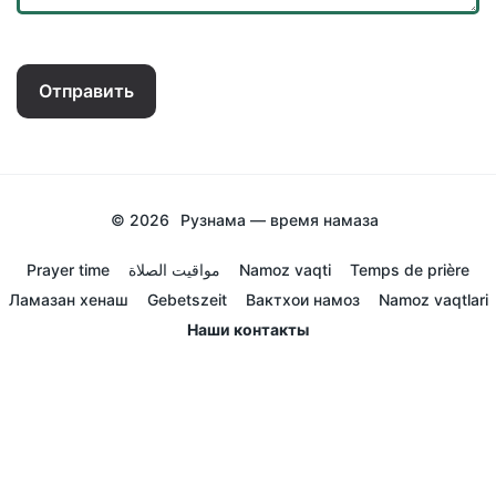
Отправить
© 2026
Рузнама — время намаза
Prayer time
مواقيت الصلاة
Namoz vaqti
Temps de prière
Ламазан хенаш
Gebetszeit
Вактхои намоз
Namoz vaqtlari
Наши контакты