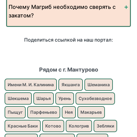
Почему Магриб необходимо сверять с
закатом?
Поделиться ссылкой на наш портал:
Рядом с г. Мантурово
Имени М. И. Калинина
Якшанга
Шеманиха
Шекшема
Шарья
Урень
Сухобезводное
Пыщуг
Парфеньево
Нея
Макарьев
Красные Баки
Котово
Кологрив
Зебляки