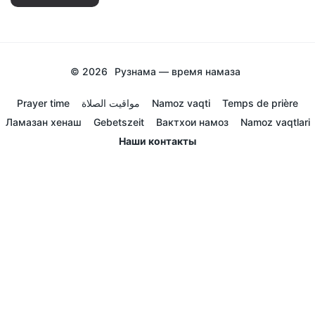
© 2026
Рузнама — время намаза
Prayer time
مواقيت الصلاة
Namoz vaqti
Temps de prière
Ламазан хенаш
Gebetszeit
Вактхои намоз
Namoz vaqtlari
Наши контакты