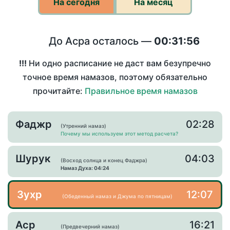
На сегодня
На месяц
До Асра осталось —
00:31:56
!!!
Ни одно расписание не даст вам безупречно
точное время намазов, поэтому обязательно
прочитайте:
Правильное время намазов
Фаджр
02:28
(Утренний намаз)
Почему мы используем этот метод расчета?
Шурук
04:03
(Восход солнца и конец Фаджра)
Намаз Духа: 04:24
Зухр
12:07
(Обеденный намаз и Джума по пятницам)
Аср
16:21
(Предвечерний намаз)