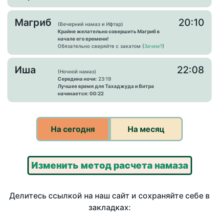
Магриб
20:10
(Вечерний намаз и Ифтар)
Крайне желательно совершить Магриб в
начале его времени!
Обязательно сверяйте с закатом (
Зачем?
)
Иша
22:08
(Ночной намаз)
Середина ночи:
23:19
Лучшее время для Тахаджуда и Витра
начинается: 00:22
На сегодня
На месяц
Изменить метод расчета намаза
Делитесь ссылкой на наш сайт и сохраняйте себе в
закладках: