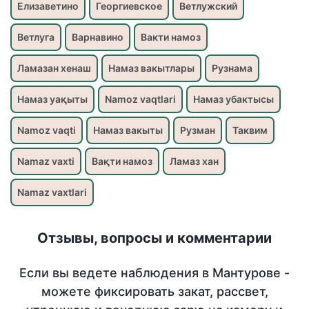
Елизаветино
Георгиевское
Ветлужский
Ветлуга
Варнавино
Вакти намоз
Ламазан хенаш
Намаз вакытлары
Рузнама
Намаз уақыты
Namoz vaqtlari
Намаз убактысы
Namoz vaqti
Намаз вакыты
Рузман
Таквим
Namaz vaxti
Вақти намоз
Ламаз хан
Namaz vaxtlari
Отзывы, вопросы и комментарии
Если вы ведете наблюдения в Мантурове -
можете фиксировать закат, рассвет,