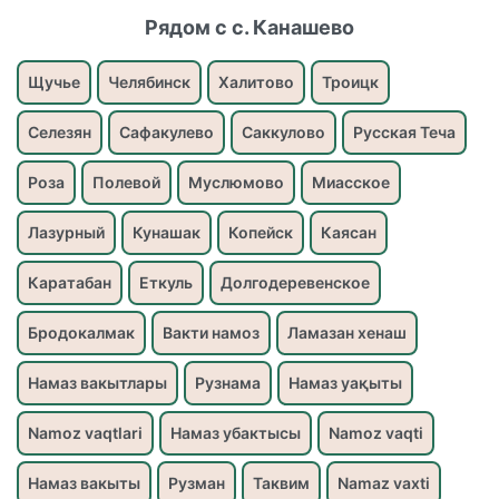
Рядом с с. Канашево
Щучье
Челябинск
Халитово
Троицк
Селезян
Сафакулево
Саккулово
Русская Теча
Роза
Полевой
Муслюмово
Миасское
Лазурный
Кунашак
Копейск
Каясан
Каратабан
Еткуль
Долгодеревенское
Бродокалмак
Вакти намоз
Ламазан хенаш
Намаз вакытлары
Рузнама
Намаз уақыты
Namoz vaqtlari
Намаз убактысы
Namoz vaqti
Намаз вакыты
Рузман
Таквим
Namaz vaxti