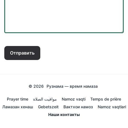
Отправить
© 2026
Рузнама — время намаза
Prayer time
مواقيت الصلاة
Namoz vaqti
Temps de prière
Ламазан хенаш
Gebetszeit
Вактхои намоз
Namoz vaqtlari
Наши контакты