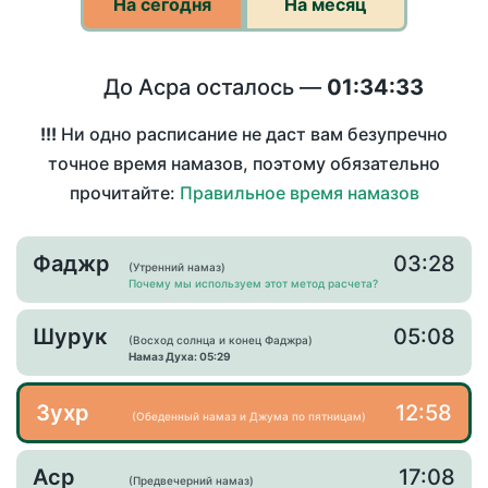
На сегодня
На месяц
До Асра осталось —
01:34:33
!!!
Ни одно расписание не даст вам безупречно
точное время намазов, поэтому обязательно
прочитайте:
Правильное время намазов
Фаджр
03:28
(Утренний намаз)
Почему мы используем этот метод расчета?
Шурук
05:08
(Восход солнца и конец Фаджра)
Намаз Духа: 05:29
Зухр
12:58
(Обеденный намаз и Джума по пятницам)
Аср
17:08
(Предвечерний намаз)