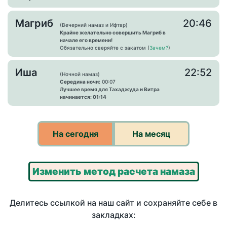
Магриб
20:46
(Вечерний намаз и Ифтар)
Крайне желательно совершить Магриб в
начале его времени!
Обязательно сверяйте с закатом (
Зачем?
)
Иша
22:52
(Ночной намаз)
Середина ночи:
00:07
Лучшее время для Тахаджуда и Витра
начинается: 01:14
На сегодня
На месяц
Изменить метод расчета намаза
Делитесь ссылкой на наш сайт и сохраняйте себе в
закладках: