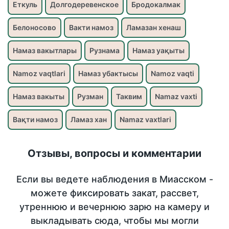
Еткуль
Долгодеревенское
Бродокалмак
Белоносово
Вакти намоз
Ламазан хенаш
Намаз вакытлары
Рузнама
Намаз уақыты
Namoz vaqtlari
Намаз убактысы
Namoz vaqti
Намаз вакыты
Рузман
Таквим
Namaz vaxti
Вақти намоз
Ламаз хан
Namaz vaxtlari
Отзывы, вопросы и комментарии
Если вы ведете наблюдения в Миасском -
можете фиксировать закат, рассвет,
утреннюю и вечернюю зарю на камеру и
выкладывать сюда, чтобы мы могли