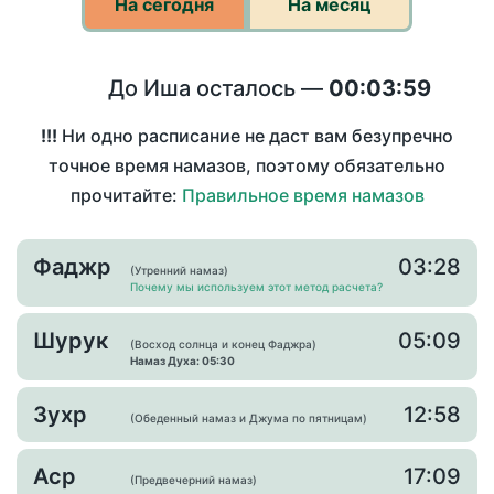
На сегодня
На месяц
До Иша осталось —
00:03:59
!!!
Ни одно расписание не даст вам безупречно
точное время намазов, поэтому обязательно
прочитайте:
Правильное время намазов
Фаджр
03:28
(Утренний намаз)
Почему мы используем этот метод расчета?
Шурук
05:09
(Восход солнца и конец Фаджра)
Намаз Духа: 05:30
Зухр
12:58
(Обеденный намаз и Джума по пятницам)
Аср
17:09
(Предвечерний намаз)