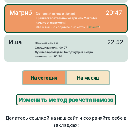
Магриб
20:47
(Вечерний намаз и Ифтар)
Крайне желательно совершить Магриб в
начале его времени!
Обязательно сверяйте с закатом (
Зачем?
)
Иша
22:52
(Ночной намаз)
Середина ночи:
00:07
Лучшее время для Тахаджуда и Витра
начинается: 01:14
На сегодня
На месяц
Изменить метод расчета намаза
Делитесь ссылкой на наш сайт и сохраняйте себе в
закладках: