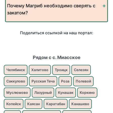
Почему Магриб необходимо сверять с
закатом?
Поделиться ссылкой на наш портал:
Рядом с с. Миасское
Челябинск
Халитово
Троицк
Селезян
Саккулово
Русская Теча
Роза
Полевой
Муслюмово
Лазурный
Кунашак
Коркино
Копейск
Каясан
Каратабан
Канашево