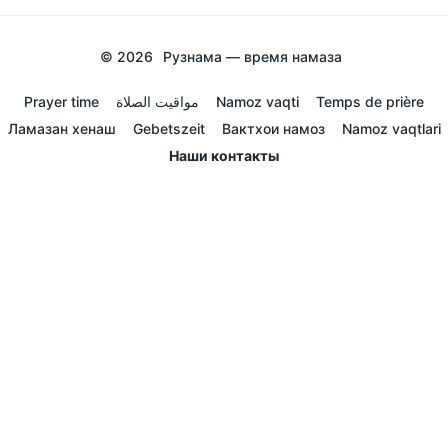
© 2026
Рузнама — время намаза
Prayer time
مواقيت الصلاة
Namoz vaqti
Temps de prière
Ламазан хенаш
Gebetszeit
Вактхои намоз
Namoz vaqtlari
Наши контакты