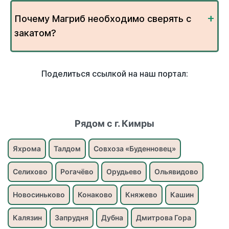
Почему Магриб необходимо сверять с
закатом?
Поделиться ссылкой на наш портал:
Рядом с г. Кимры
Яхрома
Талдом
Совхоза «Буденновец»
Селихово
Рогачёво
Орудьево
Ольявидово
Новосиньково
Конаково
Княжево
Кашин
Калязин
Запрудня
Дубна
Дмитрова Гора