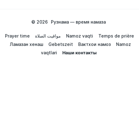
© 2026
Рузнама — время намаза
Prayer time
مواقيت الصلاة
Namoz vaqti
Temps de prière
Ламазан хенаш
Gebetszeit
Вактхои намоз
Namoz
vaqtlari
Наши контакты