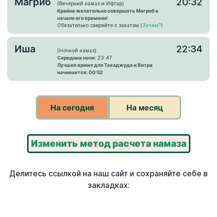
Магриб
20:32
(Вечерний намаз и Ифтар)
Крайне желательно совершить Магриб в
начале его времени!
Обязательно сверяйте с закатом (
Зачем?
)
Иша
22:34
(Ночной намаз)
Середина ночи:
23:47
Лучшее время для Тахаджуда и Витра
начинается: 00:52
На сегодня
На месяц
Изменить метод расчета намаза
Делитесь ссылкой на наш сайт и сохраняйте себе в
закладках: