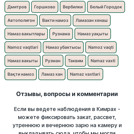
Дмитров
Горшково
Вербилки
Белый Городок
Автополигон
Вакти намоз
Ламазан хенаш
Намаз вакытлары
Рузнама
Намаз уақыты
Namoz vaqtlari
Намаз убактысы
Namoz vaqti
Намаз вакыты
Рузман
Таквим
Namaz vaxti
Вақти намоз
Ламаз хан
Namaz vaxtlari
Отзывы, вопросы и комментарии
Если вы ведете наблюдения в Кимрах -
можете фиксировать закат, рассвет,
утреннюю и вечернюю зарю на камеру и
выкладывать сюда, чтобы мы могли