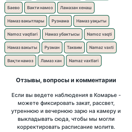
Баево
Вакти намоз
Ламазан хенаш
Намаз вакытлары
Рузнама
Намаз уақыты
Namoz vaqtlari
Намаз убактысы
Namoz vaqti
Намаз вакыты
Рузман
Таквим
Namaz vaxti
Вақти намоз
Ламаз хан
Namaz vaxtlari
Отзывы, вопросы и комментарии
Если вы ведете наблюдения в Комарье -
можете фиксировать закат, рассвет,
утреннюю и вечернюю зарю на камеру и
выкладывать сюда, чтобы мы могли
корректировать расписание молитв.