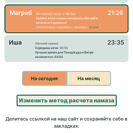
Магриб
21:26
(Вечерний намаз и Ифтар)
Крайне желательно совершить Магриб в
начале его времени!
Обязательно сверяйте с закатом (
Зачем?
)
Иша
23:35
(Ночной намаз)
Середина ночи:
00:53
Лучшее время для Тахаджуда и Витра
начинается: 02:02
На сегодня
На месяц
Изменить метод расчета намаза
Делитесь ссылкой на наш сайт и сохраняйте себе в
закладках: