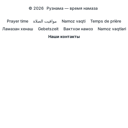
© 2026
Рузнама — время намаза
Prayer time
مواقيت الصلاة
Namoz vaqti
Temps de prière
Ламазан хенаш
Gebetszeit
Вактхои намоз
Namoz vaqtlari
Наши контакты