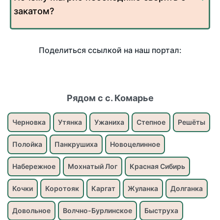
закатом?
Поделиться ссылкой на наш портал:
Рядом с с. Комарье
Черновка
Утянка
Ужаниха
Степное
Решёты
Полойка
Панкрушиха
Новоцелинное
Набережное
Мохнатый Лог
Красная Сибирь
Кочки
Коротояк
Каргат
Жуланка
Долганка
Довольное
Волчно-Бурлинское
Быструха