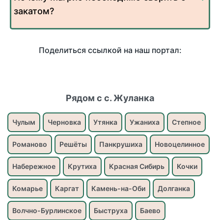
закатом?
Поделиться ссылкой на наш портал:
Рядом с с. Жуланка
Чулым
Черновка
Утянка
Ужаниха
Степное
Романово
Решёты
Панкрушиха
Новоцелинное
Набережное
Крутиха
Красная Сибирь
Кочки
Комарье
Каргат
Камень-на-Оби
Долганка
Волчно-Бурлинское
Быструха
Баево