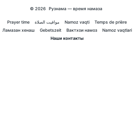
© 2026
Рузнама — время намаза
Prayer time
مواقيت الصلاة
Namoz vaqti
Temps de prière
Ламазан хенаш
Gebetszeit
Вактхои намоз
Namoz vaqtlari
Наши контакты