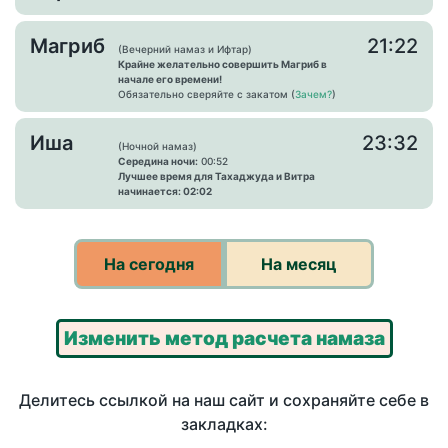
Магриб
21:22
(Вечерний намаз и Ифтар)
Крайне желательно совершить Магриб в
начале его времени!
Обязательно сверяйте с закатом (
Зачем?
)
Иша
23:32
(Ночной намаз)
Середина ночи:
00:52
Лучшее время для Тахаджуда и Витра
начинается: 02:02
На сегодня
На месяц
Изменить метод расчета намаза
Делитесь ссылкой на наш сайт и сохраняйте себе в
закладках: