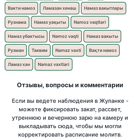
Вакти намоз
Ламазан хенаш
Намаз вакытлары
Рузнама
Намаз уақыты
Namoz vaqtlari
Намаз убактысы
Namoz vaqti
Намаз вакыты
Рузман
Таквим
Namaz vaxti
Вақти намоз
Ламаз хан
Namaz vaxtlari
Отзывы, вопросы и комментарии
Если вы ведете наблюдения в Жуланке -
можете фиксировать закат, рассвет,
утреннюю и вечернюю зарю на камеру и
выкладывать сюда, чтобы мы могли
корректировать расписание молитв.