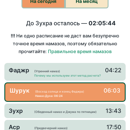
На сегодня
На месяц
До Зухра осталось —
02:05:44
!!!
Ни одно расписание не даст вам безупречно
точное время намазов, поэтому обязательно
прочитайте:
Правильное время намазов
Фаджр
04:22
(Утренний намаз)
Почему мы используем этот метод расчета?
Шурук
06:03
(Восход солнца и конец Фаджра)
Намаз Духа: 06:24
Зухр
13:43
(Обеденный намаз и Джума по пятницам)
Аср
17:50
(Предвечерний намаз)