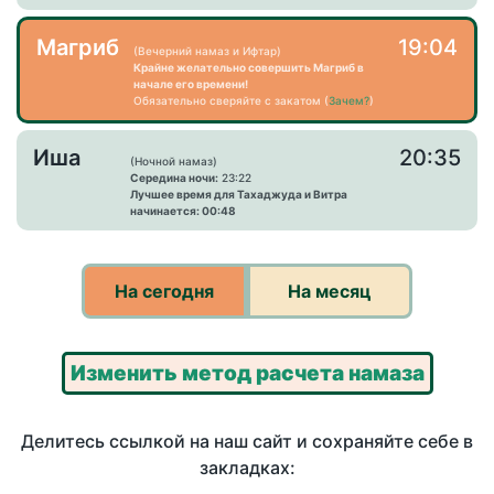
Магриб
19:04
(Вечерний намаз и Ифтар)
Крайне желательно совершить Магриб в
начале его времени!
Обязательно сверяйте с закатом (
Зачем?
)
Иша
20:35
(Ночной намаз)
Середина ночи:
23:22
Лучшее время для Тахаджуда и Витра
начинается: 00:48
На сегодня
На месяц
Изменить метод расчета намаза
Делитесь ссылкой на наш сайт и сохраняйте себе в
закладках: