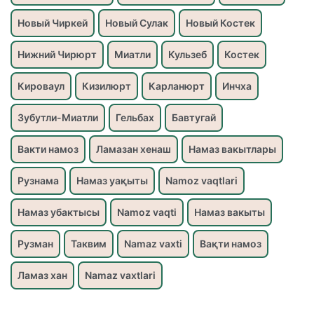
Новый Чиркей
Новый Сулак
Новый Костек
Нижний Чирюрт
Миатли
Кульзеб
Костек
Кироваул
Кизилюрт
Карланюрт
Инчха
Зубутли-Миатли
Гельбах
Бавтугай
Вакти намоз
Ламазан хенаш
Намаз вакытлары
Рузнама
Намаз уақыты
Namoz vaqtlari
Намаз убактысы
Namoz vaqti
Намаз вакыты
Рузман
Таквим
Namaz vaxti
Вақти намоз
Ламаз хан
Namaz vaxtlari