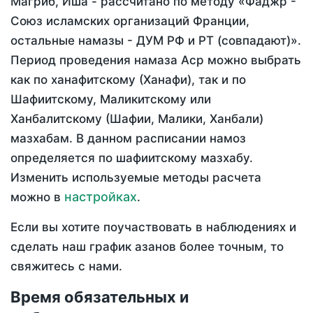
Магриб, Иша - рассчитано по методу «Фаджр -
Союз исламских организаций Франции,
остальные намазы - ДУМ РФ и РТ (совпадают)».
Период проведения намаза Аср можно выбрать
как по ханафитскому (Ханафи), так и по
Шафиитскому, Маликитскому или
Ханбалитскому (Шафии, Малики, Ханбали)
мазхабам. В данном расписании намоз
определяется по шафиитскому мазхабу.
Изменить используемые методы расчета
настройках
можно в
.
Если вы хотите поучаствовать в наблюдениях и
сделать наш график азанов более точным, то
свяжитесь с нами.
Время обязательных и