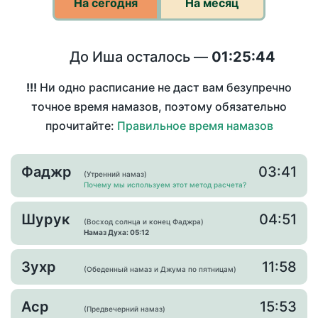
На сегодня
На месяц
До Иша осталось —
01:25:44
!!!
Ни одно расписание не даст вам безупречно
точное время намазов, поэтому обязательно
прочитайте:
Правильное время намазов
Фаджр
03:41
(Утренний намаз)
Почему мы используем этот метод расчета?
Шурук
04:51
(Восход солнца и конец Фаджра)
Намаз Духа: 05:12
Зухр
11:58
(Обеденный намаз и Джума по пятницам)
Аср
15:53
(Предвечерний намаз)