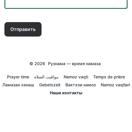
Отправить
© 2026
Рузнама — время намаза
Prayer time
مواقيت الصلاة
Namoz vaqti
Temps de prière
Ламазан хенаш
Gebetszeit
Вактхои намоз
Namoz vaqtlari
Наши контакты