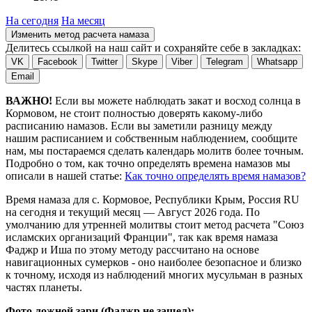
На сегодня
На месяц
Изменить метод расчета намаза
Делитесь ссылкой на наш сайт и сохраняйте себе в закладках:
VK
Facebook
Twitter
Skype
Viber
Telegram
Whatsapp
Email
ВАЖНО!
Если вы можете наблюдать закат и восход солнца в
Кормовом, не стоит полностью доверять какому-либо
расписанию намазов. Если вы заметили разницу между
нашим расписанием и собственным наблюдением, сообщите
нам, мы постараемся сделать календарь молитв более точным.
Подробно о том, как точно определять времена намазов мы
описали в нашей статье:
Как точно определять время намазов?
Время намаза для с. Кормовое, Республики Крым, Россия
RU
на
сегодня
и текущий месяц —
Август 2026 года
. По
умолчанию для утренней молитвы стоит метод расчета "Союз
исламских организаций Франции", так как время намаза
Фаджр и Иша по этому методу рассчитано на основе
навигационных сумерков - оно наиболее безопасное и близко
к точному, исходя из наблюдений многих мусульман в разных
частях планеты.
Фото ложной зари (Фаджр не зашел):