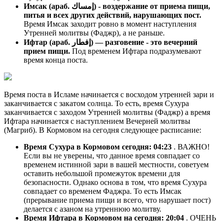
Имсак (араб. إمساك) - воздержание от приема пищи,
питья и всех других действий, нарушающих пост.
Время Имсак заходит ровно в момент наступления
Утренней молитвы (Фаджр), а не раньше.
Ифтар (араб. إفطار) — разговение - это вечерний
прием пищи.
Под временем Ифтара подразумевают
время конца поста.
Время поста в Исламе начинается с восходом утренней зари и
заканчивается с закатом солнца. То есть, время Сухура
заканчивается с заходом Утренней молитвы (Фаджр) а время
Ифтара начинается с наступлением Вечерней молитвы
(Магриб). В Кормовом на сегодня следующее расписание:
Время Сухура в Кормовом сегодня:
04:23
. ВАЖНО!
Если вы не уверены, что данное время совпадает со
временем истинной зари в вашей местности, советуем
оставить небольшой промежуток времени для
безопасности. Однако основа в том, что время Сухура
совпадает со временем Фаджра. То есть Имсак
(прерывание приема пищи и всего, что нарушает пост)
делается с азаном на утреннюю молитву.
Время Ифтара в Кормовом на сегодня:
20:04
. ОЧЕНЬ