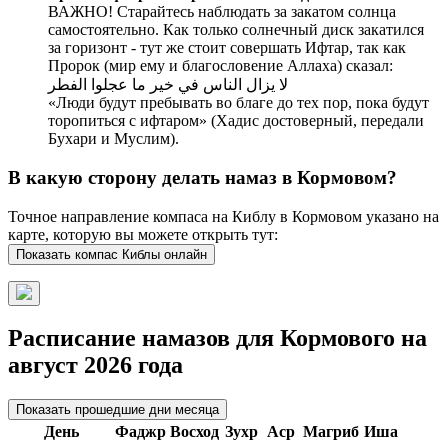
ВАЖНО! Старайтесь наблюдать за закатом солнца
самостоятельно. Как только солнечный диск закатился
за горизонт - тут же стоит совершать Ифтар, так как
Пророк (мир ему и благословение Аллаха) сказал:
لا يزال الناس في خير ما عجلوا الفطر
«Люди будут пребывать во благе до тех пор, пока будут
торопиться с ифтаром» (Хадис достоверный, передали
Бухари и Муслим).
В какую сторону делать намаз в Кормовом?
Точное направление компаса на Киблу в Кормовом указано на
карте, которую вы можете открыть тут:
Показать компас Киблы онлайн
Расписание намазов для Кормового на
август 2026 года
Показать прошедшие дни месяца
День
Фаджр
Восход
Зухр
Аср
Магриб
Иша