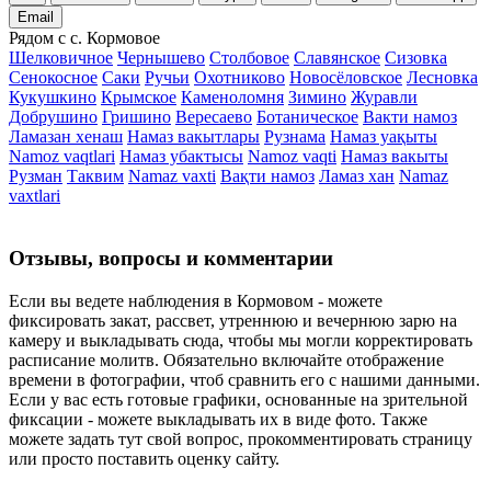
Email
Рядом с с. Кормовое
Шелковичное
Чернышево
Столбовое
Славянское
Сизовка
Сенокосное
Саки
Ручьи
Охотниково
Новосёловское
Лесновка
Кукушкино
Крымское
Каменоломня
Зимино
Журавли
Добрушино
Гришино
Вересаево
Ботаническое
Вакти намоз
Ламазан хенаш
Намаз вакытлары
Рузнама
Намаз уақыты
Namoz vaqtlari
Намаз убактысы
Namoz vaqti
Намаз вакыты
Рузман
Таквим
Namaz vaxti
Вақти намоз
Ламаз хан
Namaz
vaxtlari
Отзывы, вопросы и комментарии
Если вы ведете наблюдения в Кормовом - можете
фиксировать закат, рассвет, утреннюю и вечернюю зарю на
камеру и выкладывать сюда, чтобы мы могли корректировать
расписание молитв. Обязательно включайте отображение
времени в фотографии, чтоб сравнить его с нашими данными.
Если у вас есть готовые графики, основанные на зрительной
фиксации - можете выкладывать их в виде фото. Также
можете задать тут свой вопрос, прокомментировать страницу
или просто поставить оценку сайту.