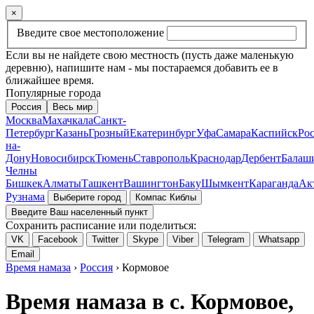
×
Введите свое местоположение
Если вы не найдете свою местность (пусть даже маленькую
деревню), напишите нам - мы постараемся добавить ее в
ближайшее время.
Популярные города
Россия
Весь мир
Москва
Махачкала
Санкт-
Петербург
Казань
Грозный
Екатеринбург
Уфа
Самара
Каспийск
Рос
на-
Дону
Новосибирск
Тюмень
Ставрополь
Краснодар
Дербент
Балаш
Челны
Бишкек
Алматы
Ташкент
Вашингтон
Баку
Шымкент
Караганда
Ак
Рузнама
Выберите город
Компас Киблы
Введите Ваш населенный пункт
Сохранить расписание или поделиться:
VK
Facebook
Twitter
Skype
Viber
Telegram
Whatsapp
Email
Время намаза
›
Россия
› Кормовое
Время намаза в с. Кормовое,