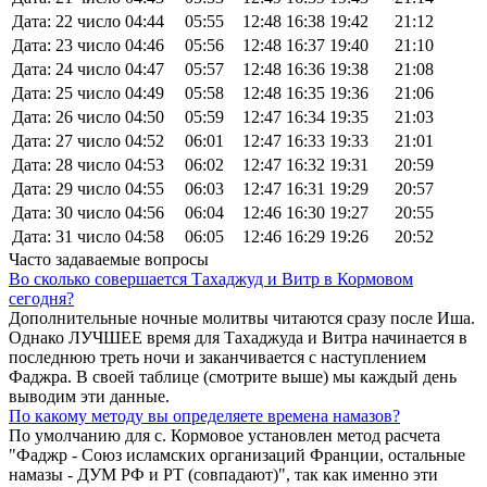
Дата: 22 число
04:44
05:55
12:48
16:38
19:42
21:12
Дата: 23 число
04:46
05:56
12:48
16:37
19:40
21:10
Дата: 24 число
04:47
05:57
12:48
16:36
19:38
21:08
Дата: 25 число
04:49
05:58
12:48
16:35
19:36
21:06
Дата: 26 число
04:50
05:59
12:47
16:34
19:35
21:03
Дата: 27 число
04:52
06:01
12:47
16:33
19:33
21:01
Дата: 28 число
04:53
06:02
12:47
16:32
19:31
20:59
Дата: 29 число
04:55
06:03
12:47
16:31
19:29
20:57
Дата: 30 число
04:56
06:04
12:46
16:30
19:27
20:55
Дата: 31 число
04:58
06:05
12:46
16:29
19:26
20:52
Часто задаваемые вопросы
Во сколько совершается Тахаджуд и Витр в Кормовом
сегодня?
Дополнительные ночные молитвы читаются сразу после Иша.
Однако ЛУЧШЕЕ время для Тахаджуда и Витра начинается в
последнюю треть ночи и заканчивается с наступлением
Фаджра. В своей таблице (смотрите выше) мы каждый день
выводим эти данные.
По какому методу вы определяете времена намазов?
По умолчанию для с. Кормовое установлен метод расчета
"Фаджр - Союз исламских организаций Франции, остальные
намазы - ДУМ РФ и РТ (совпадают)", так как именно эти