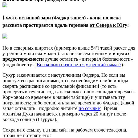
🠗 Фото истинной зари (Фаджр зашел) - когда полоска
рассвета простирается вдоль горизона
от Севера к Югу
:
Но в северных широтах (примерно выше 54°) такой расчет для
утренней молитвы может быть не совсем точным и
в целях
предосторожности
лучше оставить «интервал безопасности»
(подробнее тут:
Во сколько начинается утренний намаз?
).
Сухур заканчивается с наступлением Фаджра. Но если вы
пользуетесь расписаниями, то вам необходимо либо иногда
сверять расписание со зрительной фиксацией (то есть
проверять в течение года - насколько точно совпадает время в
Кормовом со временем в нашей таблице) и учитывать эту
погрешность; либо оставлять запас времени до Фаджра (какой
запас оставлять - подробно читайте
по ссылке
). Время
молитвы Духа начинается примерно через 20 минут после
восхода солнца (Шурука).
Сохраните ссылку на наш сайт на рабочем столе телефона,
чтобы не потерять его!