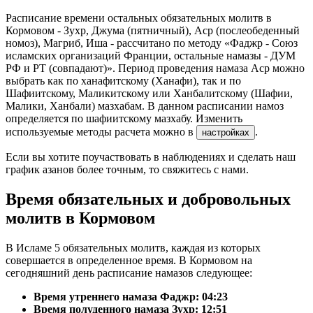
Расписание времени остальных обязательных молитв в
Кормовом - Зухр, Джума (пятничный), Аср (послеобеденный
номоз), Магриб, Иша - рассчитано по методу «Фаджр - Союз
исламских организаций Франции, остальные намазы - ДУМ
РФ и РТ (совпадают)». Период проведения намаза Аср можно
выбрать как по ханафитскому (Ханафи), так и по
Шафиитскому, Маликитскому или Ханбалитскому (Шафии,
Малики, Ханбали) мазхабам. В данном расписании намоз
определяется по шафиитскому мазхабу. Изменить
используемые методы расчета можно в
.
настройках
Если вы хотите поучаствовать в наблюдениях и сделать наш
график азанов более точным, то свяжитесь с нами.
Время обязательных и добровольных
молитв в Кормовом
В Исламе 5 обязательных молитв, каждая из которых
совершается в определенное время. В Кормовом на
сегодняшний день расписание намазов следующее:
Время утреннего намаза Фаджр:
04:23
Время полуденного намаза Зухр:
12:51