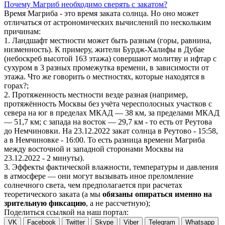
Почему Магриб необходимо сверять с закатом?
Время Магриба - это время заката солнца. Но оно может
отличаться от астрономических вычислений по нескольким
причинам:
1. Ландшафт местности может быть разным (горы, равнина,
низменность). К примеру, жители Бурдж-Халифы в Дубае
(небоскреб высотой 163 этажа) совершают молитву и ифтар с
сухуром в 3 разных промежутка времени, в зависимости от
этажа. Что же говорить о местностях, которые находятся в
горах?;
2. Протяженность местности везде разная (например,
протяжённость Москвы без учёта чересполосных участков с
севера на юг в пределах МКАД — 38 км, за пределами МКАД
— 51,7 км; с запада на восток — 29,7 км - то есть от Реутова
до Немчиновки. На 23.12.2022 закат солнца в Реутово - 15:58,
а в Немчиновке - 16:00. То есть разница времени Магриба
между восточной и западной сторонами Москвы на
23.12.2022 - 2 минуты).
3. Эффекты фактической влажности, температуры и давления
в атмосфере — они могут вызывать иное преломление
солнечного света, чем предполагается при расчетах
теоретического заката (а мы
обязаны опираться именно на
зрительную фиксацию
, а не рассчетную);
Поделиться ссылкой на наш портал:
VK
Facebook
Twitter
Skype
Viber
Telegram
Whatsapp