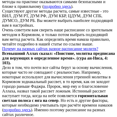
методы на практике оказываются самыми безопасными и
ближе к правильному (
подробно здесь
).
Существуют другие методы расчета, самые известные - это
ВИЛ, ДУМ РТ, ДУМ РФ, ДУМ КБР, ЦДУМ, ДУМ СПБ,
ДУМСО, ДУМ РБ. Вы можете выбрать наиболее подходящий
вам в настройках.
Очень советуем вам сверить наше расписание со зрительным
методом в Кормовом, и только потом выбрать подходящий
вам метод расчета. Как определять время намаза правильно,
читайте подробно в нашей статье по ссылке выше.
Почему на разных сайтах разное расписание молитв?
Всевышний Аллах сказал: «Поистине, молитва предписана
для верующих в
определенное
время». (сура ан-Ниса, 4:
103).
Дело в том, что почти все сайты берут за основу вычисления,
которые часто не совпадают с реальностью. Например,
некоторые используют для вычисления утренней молитвы в
Кормовом зодиакальный рассвет, в то время, как он заходит
гораздо раньше Фаджра. Пророк, мир ему и благословение
Аллаха, назвал такой рассвет ложным. Истинный рассвет
наступает тогда, когда на небе появляется
горизонтальная
светлая полоса с юга на север
. Но есть и другие факторы,
которые необходимо учитывать при расчёте времени намазов
(
подробно здесь
). Именно поэтому расписание на разных
сайтах различное.