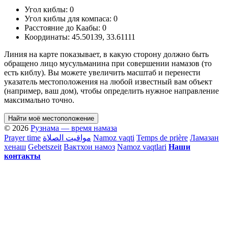
Угол киблы:
0
Угол киблы для компаса:
0
Расстояние до Каабы:
0
Координаты:
45.50139
,
33.61111
Линия на карте показывает, в какую сторону должно быть
обращено лицо мусульманина при совершении намазов (то
есть киблу). Вы можете увеличить масштаб и перенести
указатель местоположения на любой известный вам объект
(например, ваш дом), чтобы определить нужное направление
максимально точно.
Найти моё местоположение
© 2026
Рузнама — время намаза
Prayer time
مواقيت الصلاة
Namoz vaqti
Temps de prière
Ламазан
хенаш
Gebetszeit
Вактхои намоз
Namoz vaqtlari
Наши
контакты