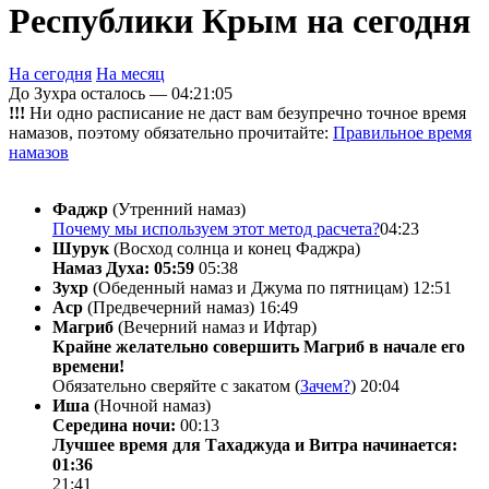
Республики Крым на сегодня
На сегодня
На месяц
До Зухра осталось —
04:21:05
!!!
Ни одно расписание не даст вам безупречно точное время
намазов, поэтому обязательно прочитайте:
Правильное время
намазов
Фаджр
(Утренний намаз)
Почему мы используем этот метод расчета?
04:23
Шурук
(Восход солнца и конец Фаджра)
Намаз Духа: 05:59
05:38
Зухр
(Обеденный намаз и Джума по пятницам)
12:51
Аср
(Предвечерний намаз)
16:49
Магриб
(Вечерний намаз и Ифтар)
Крайне желательно совершить Магриб в начале его
времени!
Обязательно сверяйте с закатом (
Зачем?
)
20:04
Иша
(Ночной намаз)
Середина ночи:
00:13
Лучшее время для Тахаджуда и Витра начинается:
01:36
21:41