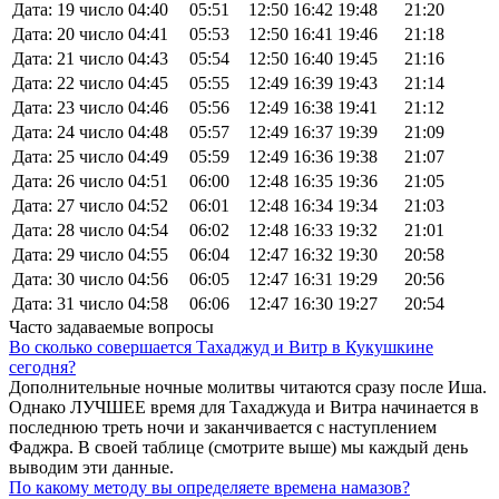
Дата: 19 число
04:40
05:51
12:50
16:42
19:48
21:20
Дата: 20 число
04:41
05:53
12:50
16:41
19:46
21:18
Дата: 21 число
04:43
05:54
12:50
16:40
19:45
21:16
Дата: 22 число
04:45
05:55
12:49
16:39
19:43
21:14
Дата: 23 число
04:46
05:56
12:49
16:38
19:41
21:12
Дата: 24 число
04:48
05:57
12:49
16:37
19:39
21:09
Дата: 25 число
04:49
05:59
12:49
16:36
19:38
21:07
Дата: 26 число
04:51
06:00
12:48
16:35
19:36
21:05
Дата: 27 число
04:52
06:01
12:48
16:34
19:34
21:03
Дата: 28 число
04:54
06:02
12:48
16:33
19:32
21:01
Дата: 29 число
04:55
06:04
12:47
16:32
19:30
20:58
Дата: 30 число
04:56
06:05
12:47
16:31
19:29
20:56
Дата: 31 число
04:58
06:06
12:47
16:30
19:27
20:54
Часто задаваемые вопросы
Во сколько совершается Тахаджуд и Витр в Кукушкине
сегодня?
Дополнительные ночные молитвы читаются сразу после Иша.
Однако ЛУЧШЕЕ время для Тахаджуда и Витра начинается в
последнюю треть ночи и заканчивается с наступлением
Фаджра. В своей таблице (смотрите выше) мы каждый день
выводим эти данные.
По какому методу вы определяете времена намазов?