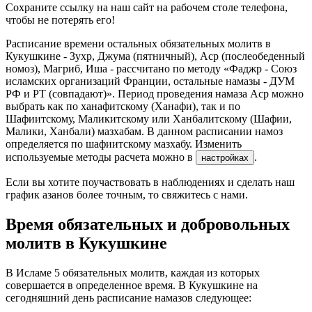
Сохраните ссылку на наш сайт на рабочем столе телефона,
чтобы не потерять его!
Расписание времени остальных обязательных молитв в
Кукушкине - Зухр, Джума (пятничный), Аср (послеобеденный
номоз), Магриб, Иша - рассчитано по методу «Фаджр - Союз
исламских организаций Франции, остальные намазы - ДУМ
РФ и РТ (совпадают)». Период проведения намаза Аср можно
выбрать как по ханафитскому (Ханафи), так и по
Шафиитскому, Маликитскому или Ханбалитскому (Шафии,
Малики, Ханбали) мазхабам. В данном расписании намоз
определяется по шафиитскому мазхабу. Изменить
используемые методы расчета можно в
.
настройках
Если вы хотите поучаствовать в наблюдениях и сделать наш
график азанов более точным, то свяжитесь с нами.
Время обязательных и добровольных
молитв в Кукушкине
В Исламе 5 обязательных молитв, каждая из которых
совершается в определенное время. В Кукушкине на
сегодняшний день расписание намазов следующее: