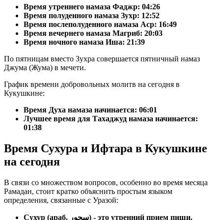
Время утреннего намаза Фаджр:
04:26
Время полуденного намаза Зухр:
12:52
Время послеполуденного намаза Аср:
16:49
Время вечернего намаза Магриб:
20:03
Время ночного намаза Иша:
21:39
По пятницам вместо Зухра совершается пятничный намаз
Джума (Жума) в мечети.
График времени добровольных молитв на сегодня в
Кукушкине:
Время Духа намаза начинается: 06:01
Лучшее время для Тахаджуд намаза начинается:
01:38
Время Сухура и Ифтара в Кукушкине
на сегодня
В связи со множеством вопросов, особенно во время месяца
Рамадан, стоит кратко объяснить простым языком
определения, связанные с Уразой:
Сухур (араб. سحور) - это утренний прием пищи.