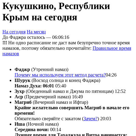
Кукушкино, Республики
Крым на сегодня
На сегодня
На месяц
До Фаджра осталось —
06:06:16
!!!
Ни одно расписание не даст вам безупречно точное время
намазов, поэтому обязательно прочитайте:
Правильное время
намазов
Фаджр
(Утренний намаз)
Почему мы используем этот метод расчета?
04:26
Шурук
(Восход солнца и конец Фаджра)
Намаз Духа: 06:01
05:40
Зухр
(Обеденный намаз и Джума по пятницам)
12:52
Аср
(Предвечерний намаз)
16:49
Магриб
(Вечерний намаз и Ифтар)
Крайне желательно совершить Магриб в начале его
времени!
Обязательно сверяйте с закатом (
Зачем?
)
20:03
Иша
(Ночной намаз)
Середина ночи:
00:14
Лучшее время для Тахаджуда и Витра начинается: