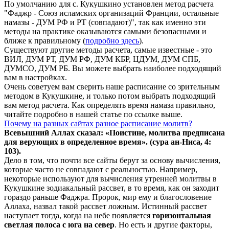
По умолчанию для с. Кукушкино установлен метод расчета
"Фаджр - Союз исламских организаций Франции, остальные
намазы - ДУМ РФ и РТ (совпадают)", так как именно эти
методы на практике оказываются самыми безопасными и
ближе к правильному (
подробно здесь
).
Существуют другие методы расчета, самые известные - это
ВИЛ, ДУМ РТ, ДУМ РФ, ДУМ КБР, ЦДУМ, ДУМ СПБ,
ДУМСО, ДУМ РБ. Вы можете выбрать наиболее подходящий
вам в настройках.
Очень советуем вам сверить наше расписание со зрительным
методом в Кукушкине, и только потом выбрать подходящий
вам метод расчета. Как определять время намаза правильно,
читайте подробно в нашей статье по ссылке выше.
Почему на разных сайтах разное расписание молитв?
Всевышний Аллах сказал: «Поистине, молитва предписана
для верующих в
определенное
время». (сура ан-Ниса, 4:
103).
Дело в том, что почти все сайты берут за основу вычисления,
которые часто не совпадают с реальностью. Например,
некоторые используют для вычисления утренней молитвы в
Кукушкине зодиакальный рассвет, в то время, как он заходит
гораздо раньше Фаджра. Пророк, мир ему и благословение
Аллаха, назвал такой рассвет ложным. Истинный рассвет
наступает тогда, когда на небе появляется
горизонтальная
светлая полоса с юга на север
. Но есть и другие факторы,