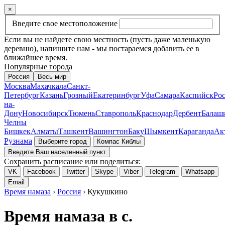
×
Введите свое местоположение
Если вы не найдете свою местность (пусть даже маленькую
деревню), напишите нам - мы постараемся добавить ее в
ближайшее время.
Популярные города
Россия
Весь мир
Москва
Махачкала
Санкт-
Петербург
Казань
Грозный
Екатеринбург
Уфа
Самара
Каспийск
Рос
на-
Дону
Новосибирск
Тюмень
Ставрополь
Краснодар
Дербент
Балаш
Челны
Бишкек
Алматы
Ташкент
Вашингтон
Баку
Шымкент
Караганда
Ак
Рузнама
Выберите город
Компас Киблы
Введите Ваш населенный пункт
Сохранить расписание или поделиться:
VK
Facebook
Twitter
Skype
Viber
Telegram
Whatsapp
Email
Время намаза
›
Россия
› Кукушкино
Время намаза в с.