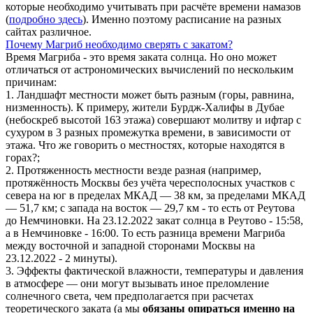
которые необходимо учитывать при расчёте времени намазов
(
подробно здесь
). Именно поэтому расписание на разных
сайтах различное.
Почему Магриб необходимо сверять с закатом?
Время Магриба - это время заката солнца. Но оно может
отличаться от астрономических вычислений по нескольким
причинам:
1. Ландшафт местности может быть разным (горы, равнина,
низменность). К примеру, жители Бурдж-Халифы в Дубае
(небоскреб высотой 163 этажа) совершают молитву и ифтар с
сухуром в 3 разных промежутка времени, в зависимости от
этажа. Что же говорить о местностях, которые находятся в
горах?;
2. Протяженность местности везде разная (например,
протяжённость Москвы без учёта чересполосных участков с
севера на юг в пределах МКАД — 38 км, за пределами МКАД
— 51,7 км; с запада на восток — 29,7 км - то есть от Реутова
до Немчиновки. На 23.12.2022 закат солнца в Реутово - 15:58,
а в Немчиновке - 16:00. То есть разница времени Магриба
между восточной и западной сторонами Москвы на
23.12.2022 - 2 минуты).
3. Эффекты фактической влажности, температуры и давления
в атмосфере — они могут вызывать иное преломление
солнечного света, чем предполагается при расчетах
теоретического заката (а мы
обязаны опираться именно на