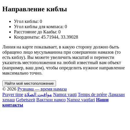
Направление киблы
Угол киблы:
0
Угол киблы для компаса:
0
Расстояние до Каабы:
0
Координаты:
45.71944
,
33.39028
Линия на карте показывает, в какую сторону должно быть
обращено лицо мусульманина при совершении намазов (то
есть киблу). Вы можете увеличить масштаб и перенести
указатель местоположения на любой известный вам объект
(например, ваш дом), чтобы определить нужное направление
максимально точно.
Найти моё местоположение
© 2026
Рузнама — время намаза
Prayer time
مواقيت الصلاة
Namoz vaqti
Temps de prière
Ламазан
хенаш
Gebetszeit
Вактхои намоз
Namoz vaqtlari
Наши
контакты