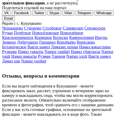
зрительную фиксацию
, а не рассчетную);
Поделиться ссылкой на наш портал:
VK
Facebook
Twitter
Skype
Viber
Telegram
Whatsapp
Email
Рядом с с. Кукушкино
Чернышево
Суворово
Столбовое
Славянское
Сенокосное
Ручьи
Почётное
Новосёловское
Новоозёрное
Красноперекопск
Кормовое
Колоски
Каменоломня
Ишунь
Зимино
Добрушино
Гришино
Воробьёво
Вересаево
Ботаническое
Вакти намоз
Ламазан хенаш
Намаз вакытлары
Рузнама
Намаз уақыты
Namoz vaqtlari
Намаз убактысы
Namoz
vaqti
Намаз вакыты
Рузман
Таквим
Namaz vaxti
Вақти намоз
Ламаз хан
Namaz vaxtlari
Отзывы, вопросы и комментарии
Если вы ведете наблюдения в Кукушкине - можете
фиксировать закат, рассвет, утреннюю и вечернюю зарю на
камеру и выкладывать сюда, чтобы мы могли корректировать
расписание молитв. Обязательно включайте отображение
времени в фотографии, чтоб сравнить его с нашими данными.
Если у вас есть готовые графики, основанные на зрительной
фиксации - можете выкладывать их в виде фото. Также