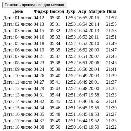
Показать прошедшие дни месяца
День
Фаджр
Восход
Зухр
Аср
Магриб
Иша
Дата: 01 число
04:12
05:30
12:53
16:55
20:15
21:57
Дата: 02 число
04:13
05:31
12:53
16:54
20:14
21:55
Дата: 03 число
04:15
05:32
12:53
16:54
20:13
21:53
Дата: 04 число
04:16
05:33
12:53
16:53
20:11
21:51
Дата: 05 число
04:18
05:34
12:52
16:52
20:10
21:49
Дата: 06 число
04:19
05:35
12:52
16:52
20:09
21:47
Дата: 07 число
04:21
05:37
12:52
16:51
20:07
21:45
Дата: 08 число
04:23
05:38
12:52
16:51
20:06
21:43
Дата: 09 число
04:24
05:39
12:52
16:50
20:04
21:41
Дата: 10 число
04:26
05:40
12:52
16:49
20:03
21:39
Дата: 11 число
04:27
05:41
12:52
16:49
20:01
21:37
Дата: 12 число
04:29
05:43
12:52
16:48
20:00
21:35
Дата: 13 число
04:31
05:44
12:51
16:47
19:58
21:33
Дата: 14 число
04:32
05:45
12:51
16:46
19:56
21:31
Дата: 15 число
04:34
05:46
12:51
16:45
19:55
21:29
Дата: 16 число
04:35
05:48
12:51
16:45
19:53
21:27
Дата: 17 число
04:37
05:49
12:51
16:44
19:52
21:25
Дата: 18 число
04:38
05:50
12:50
16:43
19:50
21:22