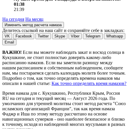
01:38
21:39
На сегодня
На месяц
Изменить метод расчета намаза
Делитесь ссылкой на наш сайт и сохраняйте себе в закладках:
VK
Facebook
Twitter
Skype
Viber
Telegram
Whatsapp
Email
ВАЖНО!
Если вы можете наблюдать закат и восход солнца в
Кукушкине, не стоит полностью доверять какому-либо
расписанию намазов. Если вы заметили разницу между
нашим расписанием и собственным наблюдением, сообщите
нам, мы постараемся сделать календарь молитв более точным.
Подробно о том, как точно определять времена намазов мы
описали в нашей статье:
Как точно определять время намазов?
Время намаза для с. Кукушкино, Республики Крым, Россия
RU
на
сегодня
и текущий месяц —
Август 2026 года
. По
умолчанию для утренней молитвы стоит метод расчета "Союз
исламских организаций Франции", так как время намаза
Фаджр и Иша по этому методу рассчитано на основе
навигационных сумерков - оно наиболее безопасное и близко
к точному, исходя из наблюдений многих мусульман в разных