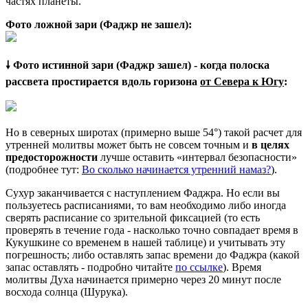
частях планеты.
Фото ложной зари (Фаджр не зашел):
🠗 Фото истинной зари (Фаджр зашел) - когда полоска
рассвета простирается вдоль горизона
от Севера к Югу
:
Но в северных широтах (примерно выше 54°) такой расчет для
утренней молитвы может быть не совсем точным и
в целях
предосторожности
лучше оставить «интервал безопасности»
(подробнее тут:
Во сколько начинается утренний намаз?
).
Сухур заканчивается с наступлением Фаджра. Но если вы
пользуетесь расписаниями, то вам необходимо либо иногда
сверять расписание со зрительной фиксацией (то есть
проверять в течение года - насколько точно совпадает время в
Кукушкине со временем в нашей таблице) и учитывать эту
погрешность; либо оставлять запас времени до Фаджра (какой
запас оставлять - подробно читайте
по ссылке
). Время
молитвы Духа начинается примерно через 20 минут после
восхода солнца (Шурука).