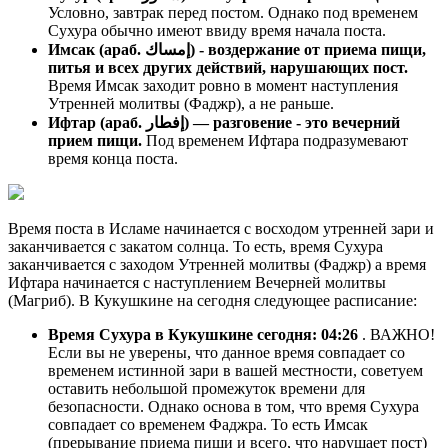
Условно, завтрак перед постом. Однако под временем
Сухура обычно имеют ввиду время начала поста.
Имсак (араб. إمساك) - воздержание от приема пищи,
питья и всех других действий, нарушающих пост.
Время Имсак заходит ровно в момент наступления
Утренней молитвы (Фаджр), а не раньше.
Ифтар (араб. إفطار) — разговение - это вечерний
прием пищи.
Под временем Ифтара подразумевают
время конца поста.
Время поста в Исламе начинается с восходом утренней зари и
заканчивается с закатом солнца. То есть, время Сухура
заканчивается с заходом Утренней молитвы (Фаджр) а время
Ифтара начинается с наступлением Вечерней молитвы
(Магриб). В Кукушкине на сегодня следующее расписание:
Время Сухура в Кукушкине сегодня:
04:26
. ВАЖНО!
Если вы не уверены, что данное время совпадает со
временем истинной зари в вашей местности, советуем
оставить небольшой промежуток времени для
безопасности. Однако основа в том, что время Сухура
совпадает со временем Фаджра. То есть Имсак
(прерывание приема пищи и всего, что нарушает пост)