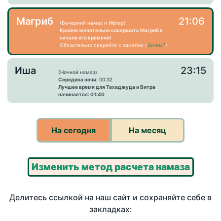
Магриб
21:06
(Вечерний намаз и Ифтар)
Крайне желательно совершить Магриб в
начале его времени!
Обязательно сверяйте с закатом (
Зачем?
)
Иша
23:15
(Ночной намаз)
Середина ночи:
00:32
Лучшее время для Тахаджуда и Витра
начинается: 01:40
На сегодня
На месяц
Изменить метод расчета намаза
Делитесь ссылкой на наш сайт и сохраняйте себе в
закладках: