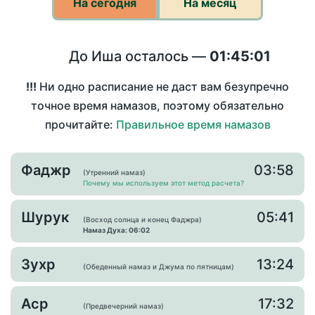
На сегодня
На месяц
До Иша осталось —
01:45:01
!!!
Ни одно расписание не даст вам безупречно
точное время намазов, поэтому обязательно
прочитайте:
Правильное время намазов
Фаджр
03:58
(Утренний намаз)
Почему мы используем этот метод расчета?
Шурук
05:41
(Восход солнца и конец Фаджра)
Намаз Духа: 06:02
Зухр
13:24
(Обеденный намаз и Джума по пятницам)
Аср
17:32
(Предвечерний намаз)