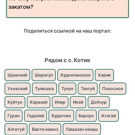
закатом?
Поделиться ссылкой на наш портал:
Рядом с с. Котик
Шумский
Шерагул
Худоеланское
Харик
Уховский
Тулюшка
Тулун
Тангуй
Покосное
Куйтун
Каразей
Илир
Икей
Добчур
Гуран
Гадалей
Будагово
Барлук
Атагай
Алгатуй
Вакти намоз
Ламазан хенаш