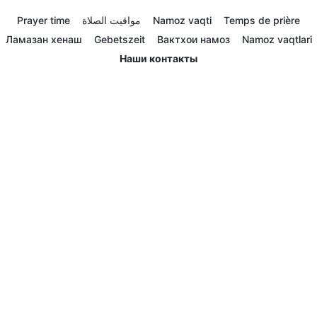
Prayer time
مواقيت الصلاة
Namoz vaqti
Temps de prière
Ламазан хенаш
Gebetszeit
Вактхои намоз
Namoz vaqtlari
Наши контакты