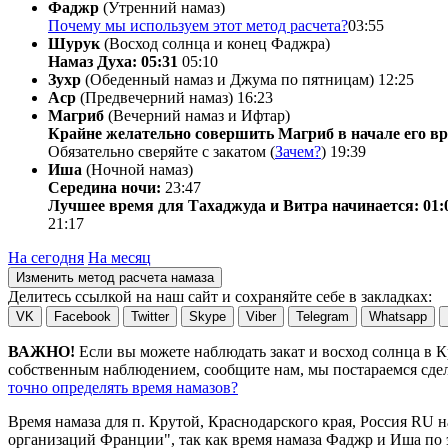
Фаджр
(Утренний намаз)
Почему мы используем этот метод расчета?
03:55
Шурук
(Восход солнца и конец Фаджра)
Намаз Духа: 05:31
05:10
Зухр
(Обеденный намаз и Джума по пятницам)
12:25
Аср
(Предвечерний намаз)
16:23
Магриб
(Вечерний намаз и Ифтар)
Крайне желательно совершить Магриб в начале его вр
Обязательно сверяйте с закатом (
Зачем?
)
19:39
Иша
(Ночной намаз)
Середина ночи:
23:47
Лучшее время для Тахаджуда и Витра начинается: 01:
21:17
На сегодня
На месяц
Изменить метод расчета намаза
Делитесь ссылкой на наш сайт и сохраняйте себе в закладках:
VK
Facebook
Twitter
Skype
Viber
Telegram
Whatsapp
ВАЖНО!
Если вы можете наблюдать закат и восход солнца в 
собственным наблюдением, сообщите нам, мы постараемся сдела
точно определять время намазов?
Время намаза для п. Крутой, Краснодарского края, Россия
RU
н
организаций Франции", так как время намаза Фаджр и Иша по э