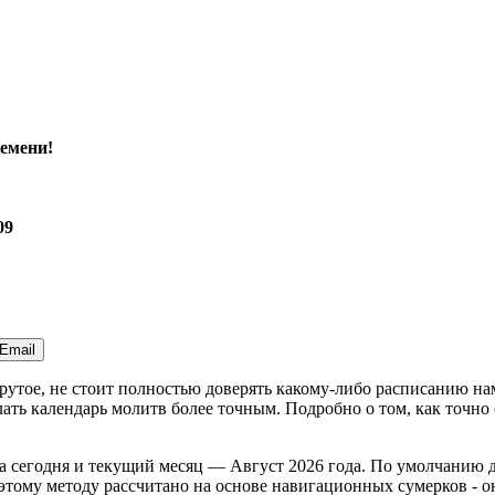
емени!
09
Email
Крутое, не стоит полностью доверять какому-либо расписанию н
ть календарь молитв более точным. Подробно о том, как точно 
а
сегодня
и текущий месяц —
Август 2026 года
. По умолчанию 
тому методу рассчитано на основе навигационных сумерков - оно