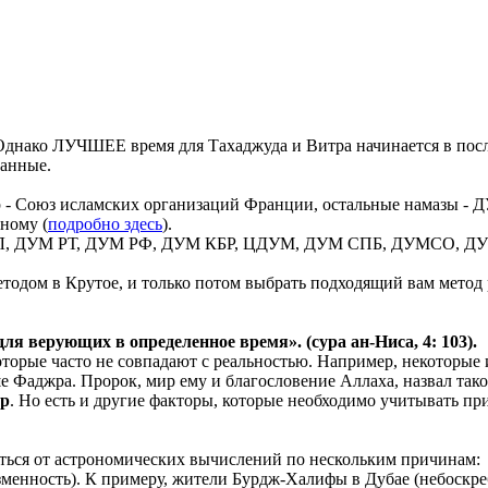
днако ЛУЧШЕЕ время для Тахаджуда и Витра начинается в посл
данные.
 - Союз исламских организаций Франции, остальные намазы - Д
ному (
подробно здесь
).
 ВИЛ, ДУМ РТ, ДУМ РФ, ДУМ КБР, ЦДУМ, ДУМ СПБ, ДУМСО, ДУМ
тодом в Крутое, и только потом выбрать подходящий вам метод р
 для верующих в
определенное
время». (сура ан-Ниса, 4: 103).
 которые часто не совпадают с реальностью. Например, некоторы
ьше Фаджра. Пророк, мир ему и благословение Аллаха, назвал так
ер
. Но есть и другие факторы, которые необходимо учитывать при
чаться от астрономических вычислений по нескольким причинам:
менность). К примеру, жители Бурдж-Халифы в Дубае (небоскреб