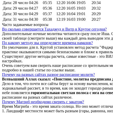
Дата: 28 число
04:26
05:35
12:20
16:06
19:05
20:34
Дата: 29 число
04:27
05:36
12:20
16:05
19:03
20:32
Дата: 30 число
04:29
05:37
12:20
16:04
19:01
20:29
Дата: 31 число
04:30
05:38
12:19
16:03
19:00
20:27
Часто задаваемые вопросы
Во сколько совершается Тахаджуд и Витр в Крутое сегодня?
Дополнительные ночные молитвы читаются сразу после Иша. О
своей таблице (смотрите выше) мы каждый день выводим эти 
По какому методу вы определяете времена намазов?
По умолчанию для п. Крутой установлен метод расчета "Фаджр
практике оказываются самыми безопасными и ближе к правиль
Существуют другие методы расчета, самые известные - это
настройках.
Очень советуем вам сверить наше расписание со зрительным ме
подробно в нашей статье по ссылке выше.
Почему на разных сайтах разное расписание молитв?
Всевышний Аллах сказал: «Поистине, молитва предписана
Дело в том, что почти все сайты берут за основу вычисления,
зодиакальный рассвет, в то время, как он заходит гораздо ран
небе появляется
горизонтальная светлая полоса с юга на сев
расписание на разных сайтах различное.
Почему Магриб необходимо сверять с закатом?
Время Магриба - это время заката солнца. Но оно может отли
1. Ландшафт местности может быть разным (горы, равнина, низ