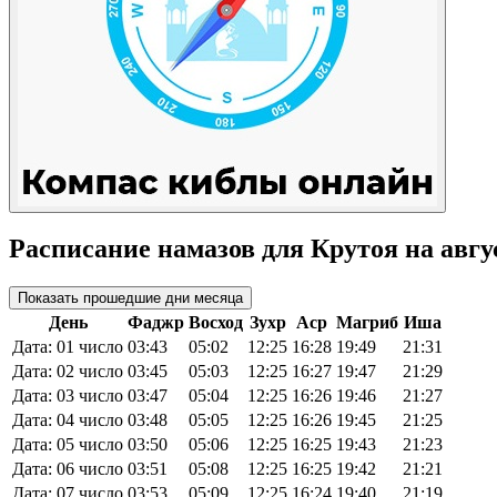
Расписание намазов для Крутоя на авгус
Показать прошедшие дни месяца
День
Фаджр
Восход
Зухр
Аср
Магриб
Иша
Дата: 01 число
03:43
05:02
12:25
16:28
19:49
21:31
Дата: 02 число
03:45
05:03
12:25
16:27
19:47
21:29
Дата: 03 число
03:47
05:04
12:25
16:26
19:46
21:27
Дата: 04 число
03:48
05:05
12:25
16:26
19:45
21:25
Дата: 05 число
03:50
05:06
12:25
16:25
19:43
21:23
Дата: 06 число
03:51
05:08
12:25
16:25
19:42
21:21
Дата: 07 число
03:53
05:09
12:25
16:24
19:40
21:19