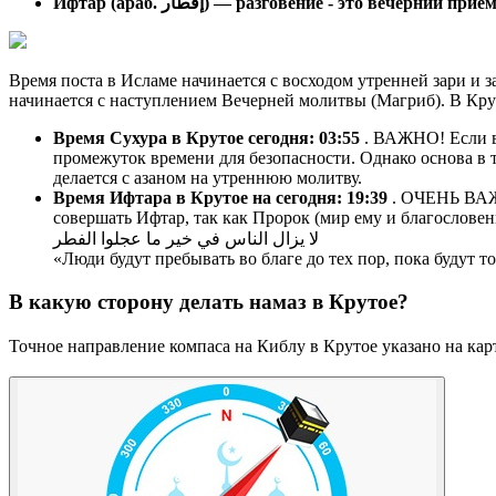
Ифтар (араб. إفطار) — разговение - это вечерний п
Время поста в Исламе начинается с восходом утренней зари и з
начинается с наступлением Вечерней молитвы (Магриб). В Кру
Время Сухура в Крутое сегодня:
03:55
. ВАЖНО! Если вы
промежуток времени для безопасности. Однако основа в т
делается с азаном на утреннюю молитву.
Время Ифтара в Крутое на сегодня:
19:39
. ОЧЕНЬ ВАЖН
совершать Ифтар, так как Пророк (мир ему и благословен
لا يزال الناس في خير ما عجلوا الفطر
«Люди будут пребывать во благе до тех пор, пока будут 
В какую сторону делать намаз в Крутое?
Точное направление компаса на Киблу в Крутое указано на кар