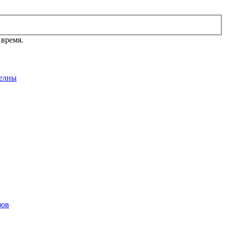
 время.
елны
зов