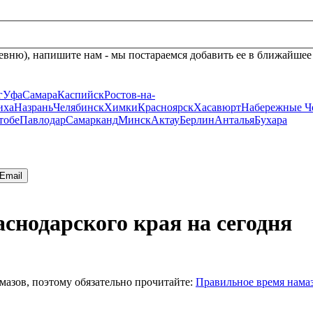
евню), напишите нам - мы постараемся добавить ее в ближайшее
г
Уфа
Самара
Каспийск
Ростов-на-
иха
Назрань
Челябинск
Химки
Красноярск
Хасавюрт
Набережные Ч
тобе
Павлодар
Самарканд
Минск
Актау
Берлин
Анталья
Бухара
Email
аснодарского края на сегодня
мазов, поэтому обязательно прочитайте:
Правильное время нама