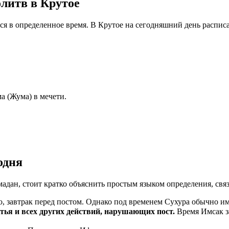
литв в Крутое
ся в определенное время. В Крутое на сегодняшний день распис
а (Жума) в мечети.
одня
мадан, стоит кратко объяснить простым языком определения, свя
, завтрак перед постом. Однако под временем Сухура обычно им
ма пищи, питья и всех других действий, нарушающих пост.
Время Имсак з