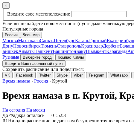
×
Введите свое местоположение
Если вы не найдете свою местность (пусть даже маленькую дер
Популярные города
Россия
Весь мир
Москва
Махачкала
Санкт-Петербург
Казань
Грозный
Екатеринбур
Дону
Новосибирск
Тюмень
Ставрополь
Краснодар
Дербент
Балаш
Бишкек
Алматы
Ташкент
Вашингтон
Баку
Шымкент
Караганда
Ак
Рузнама
Выберите город
Компас Киблы
Введите Ваш населенный пункт
Сохранить расписание или поделиться:
VK
Facebook
Twitter
Skype
Viber
Telegram
Whatsapp
Время намаза
›
Россия
› Крутой
Время намаза в п. Крутой, Кр
На сегодня
На месяц
До Фаджра осталось —
01:52:31
!!!
Ни одно расписание не даст вам безупречно точное время на