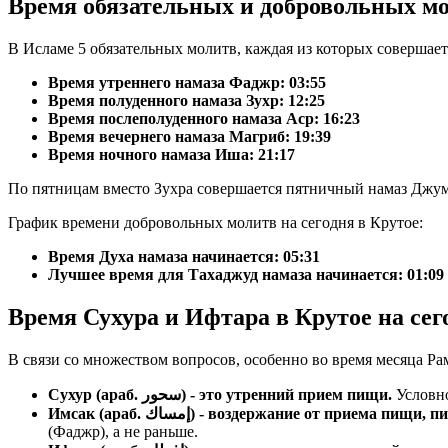
Время обязательных и добровольных мо
В Исламе 5 обязательных молитв, каждая из которых совершает
Время утреннего намаза Фаджр:
03:55
Время полуденного намаза Зухр:
12:25
Время послеполуденного намаза Аср:
16:23
Время вечернего намаза Магриб:
19:39
Время ночного намаза Иша:
21:17
По пятницам вместо Зухра совершается пятничный намаз Джум
График времени добровольных молитв на сегодня в Крутое:
Время Духа намаза начинается: 05:31
Лучшее время для Тахаджуд намаза начинается: 01:09
Время Сухура и Ифтара в Крутое на сег
В связи со множеством вопросов, особенно во время месяца Ра
Сухур (араб. سحور) - это утренний прием пищи.
Условно
Имсак (араб. إمساك) - воздержание от прие
(Фаджр), а не раньше.