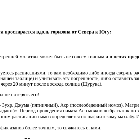
ета простирается вдоль горизона
от Севера к Югу
:
 утренней молитвы может быть не совсем точным и
в целях пре
уетесь расписаниями, то вам необходимо либо иногда сверять рас
в нашей таблице) и учитывать эту погрешность; либо оставлять за
через 20 минут после восхода солнца (Шурука).
ы не потерять его!
- Зухр, Джума (пятничный), Аср (послеобеденный номоз), Магри
адают)». Период проведения намаза Аср можно выбрать как по 
нном расписании намоз определяется по шафиитскому мазхабу. 
фик азанов более точным, то свяжитесь с нами.