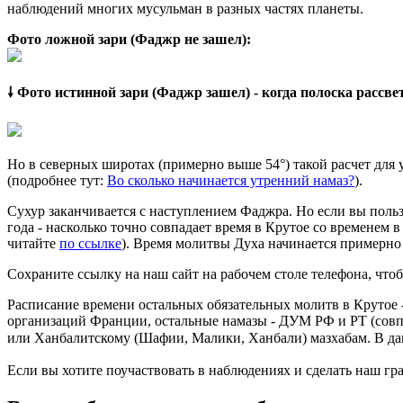
наблюдений многих мусульман в разных частях планеты.
Фото ложной зари (Фаджр не зашел):
🠗 Фото истинной зари (Фаджр зашел) - когда полоска рассв
Но в северных широтах (примерно выше 54°) такой расчет для
(подробнее тут:
Во сколько начинается утренний намаз?
).
Сухур заканчивается с наступлением Фаджра. Но если вы польз
года - насколько точно совпадает время в Крутое со временем 
читайте
по ссылке
). Время молитвы Духа начинается примерно 
Сохраните ссылку на наш сайт на рабочем столе телефона, чтоб
Расписание времени остальных обязательных молитв в Крутое 
организаций Франции, остальные намазы - ДУМ РФ и РТ (совп
или Ханбалитскому (Шафии, Малики, Ханбали) мазхабам. В да
Если вы хотите поучаствовать в наблюдениях и сделать наш гра