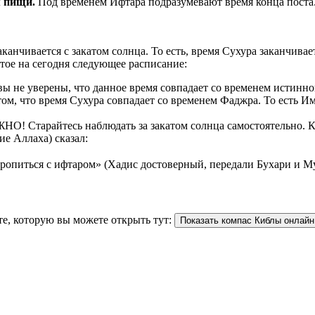
рием пищи.
Под временем Ифтара подразумевают время конца поста
аканчивается с закатом солнца. То есть, время Сухура заканчив
тое на сегодня следующее расписание:
 не уверены, что данное время совпадает со временем истинной
ом, что время Сухура совпадает со временем Фаджра. То есть И
О! Старайтесь наблюдать за закатом солнца самостоятельно. Как
ие Аллаха) сказал:
торопиться с ифтаром» (Хадис достоверный, передали Бухари и М
те, которую вы можете открыть тут:
Показать компас Киблы онлайн