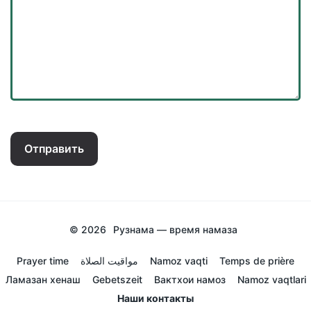
Отправить
© 2026
Рузнама — время намаза
Prayer time
مواقيت الصلاة
Namoz vaqti
Temps de prière
Ламазан хенаш
Gebetszeit
Вактхои намоз
Namoz vaqtlari
Наши контакты