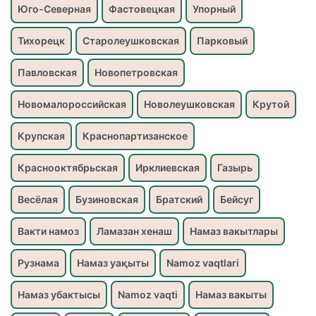
Юго-Северная
Фастовецкая
Упорный
Тихорецк
Старолеушковская
Парковый
Павловская
Новопетровская
Новомалороссийская
Новолеушковская
Крутой
Крупская
Краснопартизанское
Краснооктябрьская
Ирклиевская
Газырь
Весёлая
Бузиновская
Братский
Бейсуг
Вакти намоз
Ламазан хенаш
Намаз вакытлары
Рузнама
Намаз уақыты
Namoz vaqtlari
Намаз убактысы
Namoz vaqti
Намаз вакыты