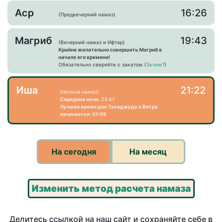
Аср
16:26
(Предвечерний намаз)
Магриб
19:43
(Вечерний намаз и Ифтар)
Крайне желательно совершить Магриб в
начале его времени!
Обязательно сверяйте с закатом (
Зачем?
)
Иша
21:22
(Ночной намаз)
Середина ночи:
23:47
Лучшее время для Тахаджуда и Витра
начинается: 01:09
На сегодня
На месяц
Изменить метод расчета намаза
Делитесь ссылкой на наш сайт и сохраняйте себе в