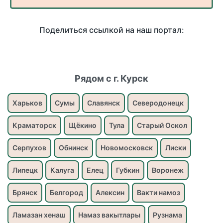
Поделиться ссылкой на наш портал:
Рядом с г. Курск
Харьков
Сумы
Славянск
Северодонецк
Краматорск
Щёкино
Тула
Старый Оскол
Серпухов
Обнинск
Новомосковск
Лиски
Липецк
Калуга
Елец
Губкин
Воронеж
Брянск
Белгород
Алексин
Вакти намоз
Ламазан хенаш
Намаз вакытлары
Рузнама