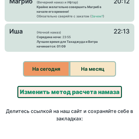
Магриб
20:12
(Вечерний намаз и Ифтар)
Крайне желательно совершить Магриб в
начале его времени!
Обязательно сверяйте с закатом (
Зачем?
)
Иша
22:13
(Ночной намаз)
Середина ночи:
23:55
Лучшее время для Тахаджуда и Витра
начинается: 01:09
На сегодня
На месяц
Изменить метод расчета намаза
Делитесь ссылкой на наш сайт и сохраняйте себе в
закладках: