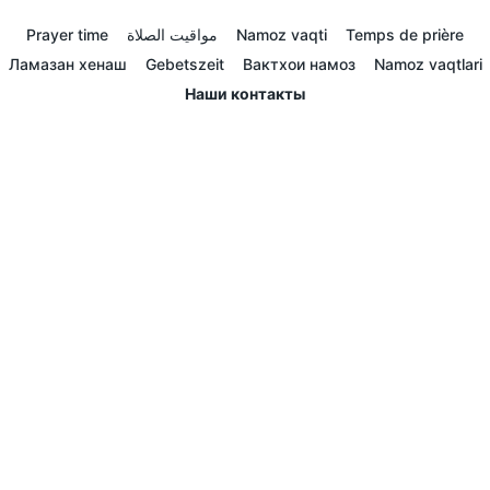
Prayer time
مواقيت الصلاة
Namoz vaqti
Temps de prière
Ламазан хенаш
Gebetszeit
Вактхои намоз
Namoz vaqtlari
Наши контакты