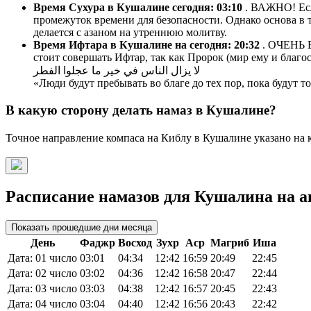
Время Сухура в Кушалине сегодня:
03:10
. ВАЖНО! Если
промежуток времени для безопасности. Однако основа в т
делается с азаном на утреннюю молитву.
Время Ифтара в Кушалине на сегодня:
20:32
. ОЧЕНЬ В
стоит совершать Ифтар, так как Пророк (мир ему и благос
لا يزال الناس في خير ما عجلوا الفطر
«Люди будут пребывать во благе до тех пор, пока будут 
В какую сторону делать намаз в Кушалине?
Точное направление компаса на Киблу в Кушалине указано на 
Расписание намазов для Кушалина на ав
Показать прошедшие дни месяца
День
Фаджр
Восход
Зухр
Аср
Магриб
Иша
Дата: 01 число
03:01
04:34
12:42
16:59
20:49
22:45
Дата: 02 число
03:02
04:36
12:42
16:58
20:47
22:44
Дата: 03 число
03:03
04:38
12:42
16:57
20:45
22:43
Дата: 04 число
03:04
04:40
12:42
16:56
20:43
22:42