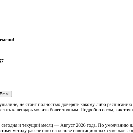
емени!
57
Email
Кушалине, не стоит полностью доверять какому-либо расписани
лать календарь молитв более точным. Подробно о том, как точн
а
сегодня
и текущий месяц —
Август 2026 года
. По умолчанию д
тому методу рассчитано на основе навигационных сумерков - оно