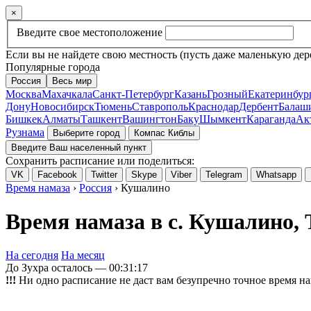
×
Введите свое местоположение
Если вы не найдете свою местность (пусть даже маленькую дер
Популярные города
Россия
Весь мир
Москва
Махачкала
Санкт-Петербург
Казань
Грозный
Екатеринбур
Дону
Новосибирск
Тюмень
Ставрополь
Краснодар
Дербент
Балаш
Бишкек
Алматы
Ташкент
Вашингтон
Баку
Шымкент
Караганда
Ак
Рузнама
Выберите город
Компас Киблы
Введите Ваш населенный пункт
Сохранить расписание или поделиться:
VK
Facebook
Twitter
Skype
Viber
Telegram
Whatsapp
Время намаза
›
Россия
› Кушалино
Время намаза в с. Кушалино, 
На сегодня
На месяц
До Зухра осталось —
00:31:17
!!!
Ни одно расписание не даст вам безупречно точное время на