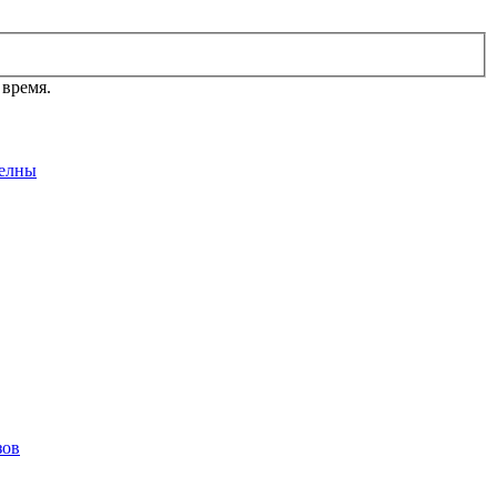
 время.
елны
зов