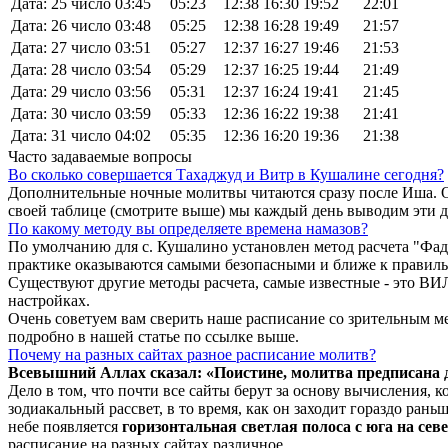
Дата: 25 число
03:45
05:23
12:38
16:30
19:52
22:01
Дата: 26 число
03:48
05:25
12:38
16:28
19:49
21:57
Дата: 27 число
03:51
05:27
12:37
16:27
19:46
21:53
Дата: 28 число
03:54
05:29
12:37
16:25
19:44
21:49
Дата: 29 число
03:56
05:31
12:37
16:24
19:41
21:45
Дата: 30 число
03:59
05:33
12:36
16:22
19:38
21:41
Дата: 31 число
04:02
05:35
12:36
16:20
19:36
21:38
Часто задаваемые вопросы
Во сколько совершается Тахаджуд и Витр в Кушалине сегодня?
Дополнительные ночные молитвы читаются сразу после Иша. О
своей таблице (смотрите выше) мы каждый день выводим эти 
По какому методу вы определяете времена намазов?
По умолчанию для с. Кушалино установлен метод расчета "Фад
практике оказываются самыми безопасными и ближе к правиль
Существуют другие методы расчета, самые известные - это
настройках.
Очень советуем вам сверить наше расписание со зрительным ме
подробно в нашей статье по ссылке выше.
Почему на разных сайтах разное расписание молитв?
Всевышний Аллах сказал: «Поистине, молитва предписана
Дело в том, что почти все сайты берут за основу вычисления,
зодиакальный рассвет, в то время, как он заходит гораздо ран
небе появляется
горизонтальная светлая полоса с юга на сев
расписание на разных сайтах различное.