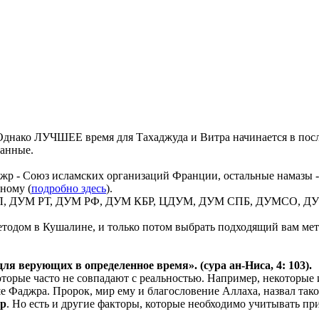
днако ЛУЧШЕЕ время для Тахаджуда и Витра начинается в посл
данные.
жр - Союз исламских организаций Франции, остальные намазы -
ному (
подробно здесь
).
 ВИЛ, ДУМ РТ, ДУМ РФ, ДУМ КБР, ЦДУМ, ДУМ СПБ, ДУМСО, ДУМ
тодом в Кушалине, и только потом выбрать подходящий вам мето
 для верующих в
определенное
время». (сура ан-Ниса, 4: 103).
 которые часто не совпадают с реальностью. Например, некотор
ьше Фаджра. Пророк, мир ему и благословение Аллаха, назвал так
ер
. Но есть и другие факторы, которые необходимо учитывать при