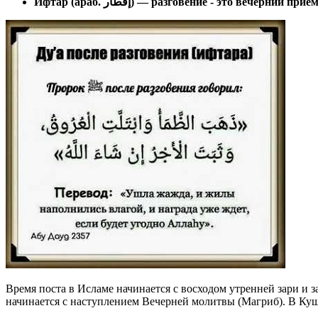
Ифтар (араб. إفطار) — разговение - это вечерний п
Время поста в Исламе начинается с восходом утренней зари и з
начинается с наступлением Вечерней молитвы (Магриб). В Куш