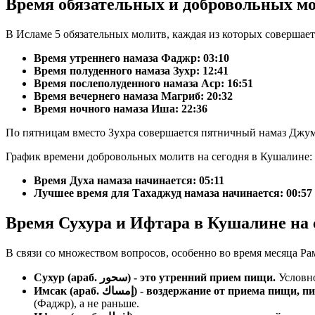
Время обязательных и добровольных м
В Исламе 5 обязательных молитв, каждая из которых совершае
Время утреннего намаза Фаджр:
03:10
Время полуденного намаза Зухр:
12:41
Время послеполуденного намаза Аср:
16:51
Время вечернего намаза Магриб:
20:32
Время ночного намаза Иша:
22:36
По пятницам вместо Зухра совершается пятничный намаз Джум
График времени добровольных молитв на сегодня в Кушалине:
Время Духа намаза начинается: 05:11
Лучшее время для Тахаджуд намаза начинается: 00:57
Время Сухура и Ифтара в Кушалине на 
В связи со множеством вопросов, особенно во время месяца Ра
Сухур (араб. سحور) - это утренний прием пищи.
Условно
Имсак (араб. إمساك) - воздержание от прие
(Фаджр), а не раньше.