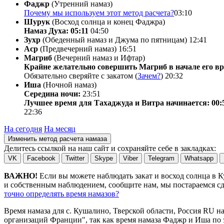
Фаджр
(Утренний намаз)
Почему мы используем этот метод расчета?
03:10
Шурук
(Восход солнца и конец Фаджра)
Намаз Духа: 05:11
04:50
Зухр
(Обеденный намаз и Джума по пятницам)
12:41
Аср
(Предвечерний намаз)
16:51
Магриб
(Вечерний намаз и Ифтар)
Крайне желательно совершить Магриб в начале его вр
Обязательно сверяйте с закатом (
Зачем?
)
20:32
Иша
(Ночной намаз)
Середина ночи:
23:51
Лучшее время для Тахаджуда и Витра начинается: 00:
22:36
На сегодня
На месяц
Изменить метод расчета намаза
Делитесь ссылкой на наш сайт и сохраняйте себе в закладках:
VK
Facebook
Twitter
Skype
Viber
Telegram
Whatsapp
ВАЖНО!
Если вы можете наблюдать закат и восход солнца в 
и собственным наблюдением, сообщите нам, мы постараемся сде
точно определять время намазов?
Время намаза для с. Кушалино, Тверской области, Россия
RU
н
организаций Франции", так как время намаза Фаджр и Иша по э