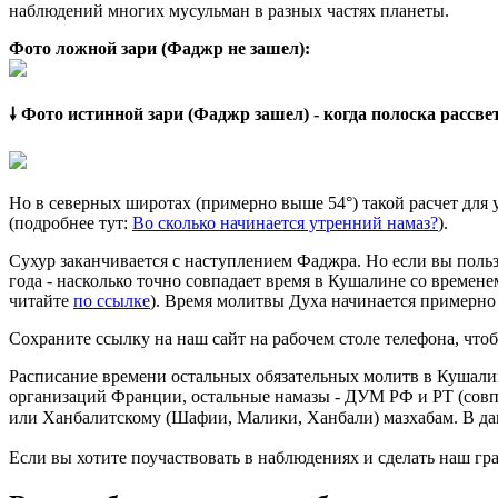
наблюдений многих мусульман в разных частях планеты.
Фото ложной зари (Фаджр не зашел):
🠗 Фото истинной зари (Фаджр зашел) - когда полоска рассв
Но в северных широтах (примерно выше 54°) такой расчет для
(подробнее тут:
Во сколько начинается утренний намаз?
).
Сухур заканчивается с наступлением Фаджра. Но если вы польз
года - насколько точно совпадает время в Кушалине со времене
читайте
по ссылке
). Время молитвы Духа начинается примерно 
Сохраните ссылку на наш сайт на рабочем столе телефона, чтоб
Расписание времени остальных обязательных молитв в Кушалин
организаций Франции, остальные намазы - ДУМ РФ и РТ (совп
или Ханбалитскому (Шафии, Малики, Ханбали) мазхабам. В да
Если вы хотите поучаствовать в наблюдениях и сделать наш гра