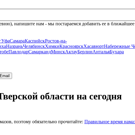
евню), напишите нам - мы постараемся добавить ее в ближайшее
г
Уфа
Самара
Каспийск
Ростов-на-
иха
Назрань
Челябинск
Химки
Красноярск
Хасавюрт
Набережные Ч
тобе
Павлодар
Самарканд
Минск
Актау
Берлин
Анталья
Бухара
Email
Тверской области на сегодня
мазов, поэтому обязательно прочитайте:
Правильное время нама