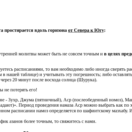
ета простирается вдоль горизона
от Севера к Югу
:
 утренней молитвы может быть не совсем точным и
в целях пре
уетесь расписаниями, то вам необходимо либо иногда сверять рас
м в нашей таблице) и учитывать эту погрешность; либо оставлять
через 20 минут после восхода солнца (Шурука).
ы не потерять его!
е - Зухр, Джума (пятничный), Аср (послеобеденный номоз), Ма
адают)». Период проведения намаза Аср можно выбрать как по 
нном расписании намоз определяется по шафиитскому мазхабу. 
фик азанов более точным, то свяжитесь с нами.