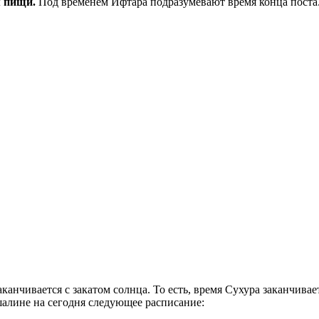
рием пищи.
Под временем Ифтара подразумевают время конца поста
аканчивается с закатом солнца. То есть, время Сухура заканчив
алине на сегодня следующее расписание: