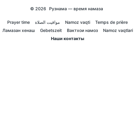
© 2026
Рузнама — время намаза
Prayer time
مواقيت الصلاة
Namoz vaqti
Temps de prière
Ламазан хенаш
Gebetszeit
Вактхои намоз
Namoz vaqtlari
Наши контакты