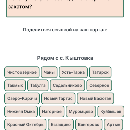
закатом?
Поделиться ссылкой на наш портал:
Рядом с с. Кыштовка
Чистоозёрное
Чаны
Усть-Тарка
Татарск
Такмык
Табулга
Седельниково
Северное
Озеро-Карачи
Новый Тартас
Новый Васюган
Нижняя Омка
Нагорное
Муромцево
Куйбышев
Красный Октябрь
Евгащино
Венгерово
Артын