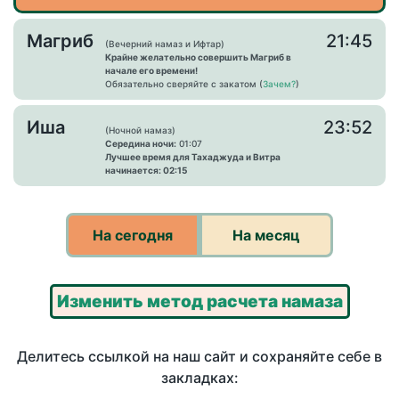
Магриб
21:45
(Вечерний намаз и Ифтар)
Крайне желательно совершить Магриб в
начале его времени!
Обязательно сверяйте с закатом (
Зачем?
)
Иша
23:52
(Ночной намаз)
Середина ночи:
01:07
Лучшее время для Тахаджуда и Витра
начинается: 02:15
На сегодня
На месяц
Изменить метод расчета намаза
Делитесь ссылкой на наш сайт и сохраняйте себе в
закладках: