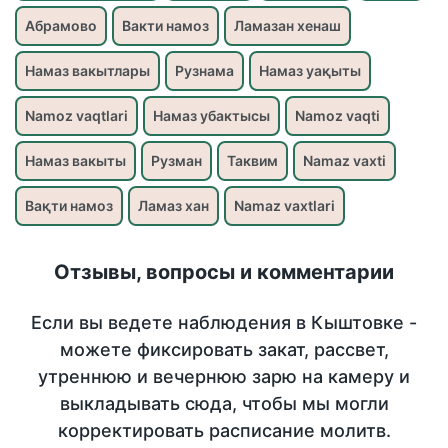
Абрамово
Вакти намоз
Ламазан хенаш
Намаз вакытлары
Рузнама
Намаз уақыты
Namoz vaqtlari
Намаз убактысы
Namoz vaqti
Намаз вакыты
Рузман
Таквим
Namaz vaxti
Вақти намоз
Ламаз хан
Namaz vaxtlari
Отзывы, вопросы и комментарии
Если вы ведете наблюдения в Кыштовке -
можете фиксировать закат, рассвет,
утреннюю и вечернюю зарю на камеру и
выкладывать сюда, чтобы мы могли
корректировать расписание молитв.